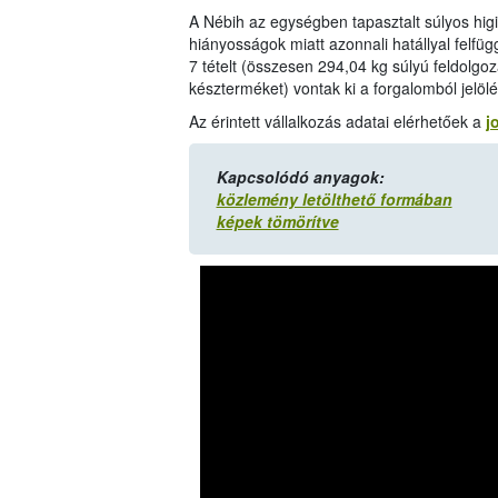
A Nébih az egységben tapasztalt súlyos higi
hiányosságok miatt azonnali hatállyal felf
7 tételt (összesen 294,04 kg súlyú feldolgoz
készterméket) vontak ki a forgalomból jelö
Az érintett vállalkozás adatai elérhetőek a
j
Kapcsolódó anyagok:
közlemény letölthető formában
képek tömörítve