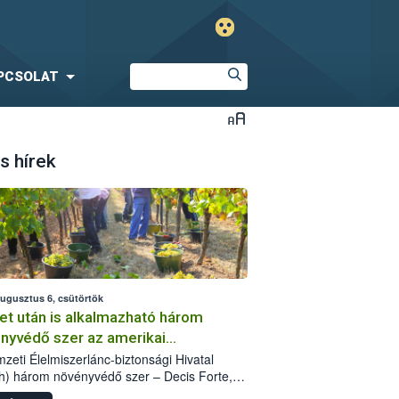
PCSOLAT
s hírek
augusztus 6, csütörtök
et után is alkalmazható három
nyvédő szer az amerikai
őkabóca ellen
zeti Élelmiszerlánc-biztonsági Hivatal
h) három növényvédő szer – Decis Forte,
an 24 EW, Oroganic – engedélyokiratát