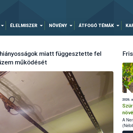
ÉLELMISZER
NÖVÉNY
ÁTFOGÓ TÉMÁK
KA
hiányosságok miatt függesztette fel
Fris
szüzem működését
2026. 
Szür
növé
szől
A Nem
(Nébi
Klart