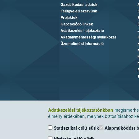
Gazdálkodási adatok
Felügyeleti szervünk
Projektek
Kapcsolódó linkek
Adatkezelési tájékoztató
Akadálymentességi nyilatkozat
Üzemeltetési információ
Adatkezelési tájékoztatónkban
megismerheti
élmény érdekében, melynek biztosításához kér
Statisztikai célú sütik
Alapműködést biz
Hirdetési célú sütik