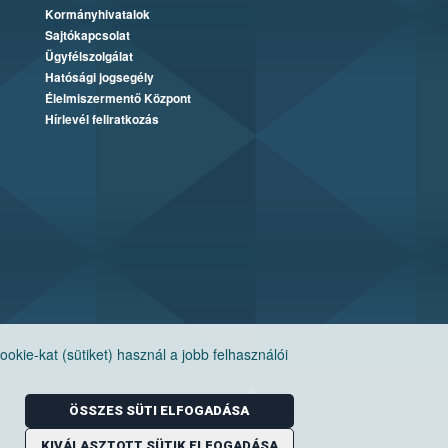
Kormányhivatalok
Sajtókapcsolat
Ügyfélszolgálat
Hatósági jogsegély
Élelmiszermentő Központ
Hírlevél feliratkozás
ie-kat (sütiket) használ a jobb felhasználói
ÖSSZES SÜTI ELFOGADÁSA
KIVÁLASZTOTT SÜTIK ELFOGADÁSA