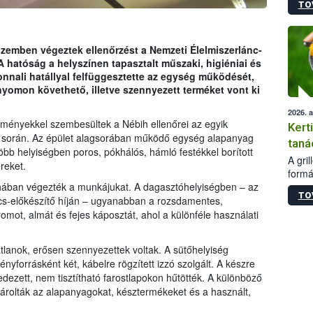
TO
módos
egész
felha
célja
emben végeztek ellenőrzést a Nemzeti Élelmiszerlánc-
lehet
A hatóság a helyszínen tapasztalt műszaki, higiéniai és
Az Or
onnali hatállyal felfüggesztette az egység működését,
felha
nyomon követhető, illetve szennyezett terméket vont ki
terme
2026. 
ülményekkel szembesültek a Nébih ellenőrei az egyik
Kert
a során. Az épület alagsorában működő egység alapanyag
taná
bb helyiségben poros, pókhálós, hámló festékkel borított
A gri
reket.
formá
romlá
uhában végezték a munkájukat. A dagasztóhelyiségben – az
TO
szapo
cs-előkészítő híján – ugyanabban a rozsdamentes,
sütög
omot, almát és fejes káposztát, ahol a különféle használati
techni
alapa
tlanok, erősen szennyezettek voltak. A sütőhelyiség
higié
fényforrásként két, kábelre rögzített izzó szolgált. A készre
hőkez
edezett, nem tisztítható farostlapokon hűtötték. A különböző
tárol
tárolták az alapanyagokat, késztermékeket és a használt,
Hivat
a biz