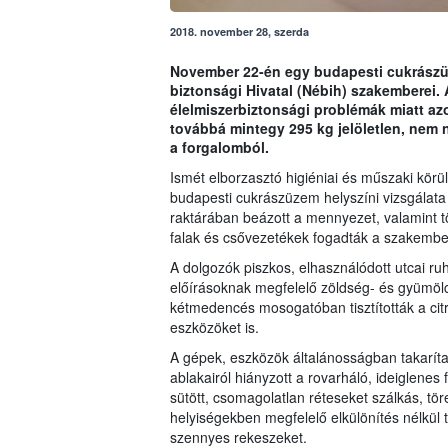
2018. november 28, szerda
November 22-én egy budapesti cukrászüz
biztonsági Hivatal (Nébih) szakemberei. 
élelmiszerbiztonsági problémák miatt az
továbbá mintegy 295 kg jelöletlen, nem 
a forgalomból.
Ismét elborzasztó higiéniai és műszaki kör
budapesti cukrászüzem helyszíni vizsgálat
raktárában beázott a mennyezet, valamint tö
falak és csővezetékek fogadták a szakembe
A dolgozók piszkos, elhasználódott utcai r
előírásoknak megfelelő zöldség- és gyümöl
kétmedencés mosogatóban tisztították a citr
eszközöket is.
A gépek, eszközök általánosságban takaríta
ablakairól hiányzott a rovarháló, ideiglenes 
sütött, csomagolatlan réteseket szálkás, tör
helyiségekben megfelelő elkülönítés nélkül 
szennyes rekeszeket.