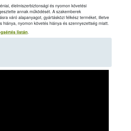
éniai, élelmiszerbiztonsági és nyomon követési
üggesztette annak működését. A szakemberek
ásra váró alapanyagot, gyártásközi félkész terméket, illetve
lés hiánya, nyomon követés hiánya és szennyezettség miatt.
ogsértés listán
.