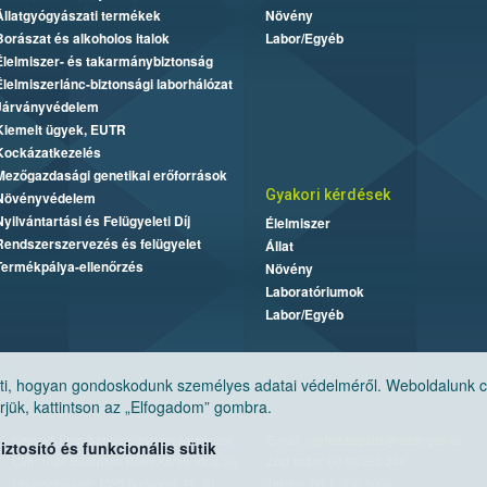
Állatgyógyászati termékek
Növény
Borászat és alkoholos italok
Labor/Egyéb
Élelmiszer- és takarmánybiztonság
Élelmiszerlánc-biztonsági laborhálózat
Járványvédelem
Kiemelt ügyek, EUTR
Kockázatkezelés
Mezőgazdasági genetikai erőforrások
Gyakori kérdések
Növényvédelem
Nyilvántartási és Felügyeleti Díj
Élelmiszer
Rendszerszervezés és felügyelet
Állat
Termékpálya-ellenőrzés
Növény
Laboratóriumok
Labor/Egyéb
, hogyan gondoskodunk személyes adatai védelméről. Weboldalunk cook
jük, kattintson az „Elfogadom” gombra.
Nemzeti Élelmiszerlánc-biztonsági Hivatal
E-mail:
ugyfelszolgalat@nebih.gov.hu
tosító és funkcionális sütik
Cím: 1024 Budapest, Keleti Károly utca. 24.
Zöld szám: 06-80/263-244
Levelezési cím: 1525 Budapest. Pf. 30.
Telefon: 06-1/ 336-9000