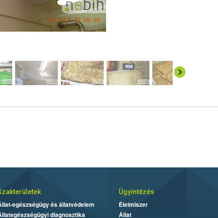
Szakterületek
Ügyintézés
Állat-egészségügy és állatvédelem
Élelmiszer
Állategészségügyi diagnosztika
Állat