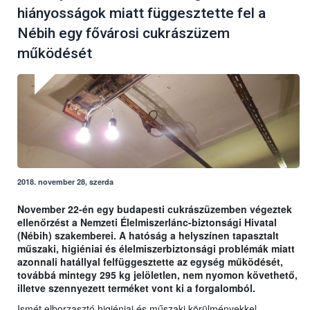
hiányosságok miatt függesztette fel a
Nébih egy fővárosi cukrászüzem
működését
2018. november 28, szerda
November 22-én egy budapesti cukrászüzemben végeztek
ellenőrzést a Nemzeti Élelmiszerlánc-biztonsági Hivatal
(Nébih) szakemberei. A hatóság a helyszínen tapasztalt
műszaki, higiéniai és élelmiszerbiztonsági problémák miatt
azonnali hatállyal felfüggesztette az egység működését,
továbbá mintegy 295 kg jelöletlen, nem nyomon követhető,
illetve szennyezett terméket vont ki a forgalomból.
Ismét elborzasztó higiéniai és műszaki körülményekkel