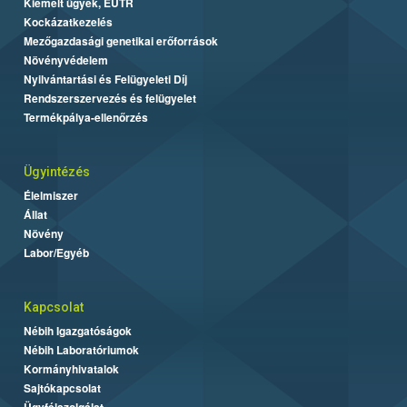
Kiemelt ügyek, EUTR
Kockázatkezelés
Mezőgazdasági genetikai erőforrások
Növényvédelem
Nyilvántartási és Felügyeleti Díj
Rendszerszervezés és felügyelet
Termékpálya-ellenőrzés
Ügyintézés
Élelmiszer
Állat
Növény
Labor/Egyéb
Kapcsolat
Nébih Igazgatóságok
Nébih Laboratóriumok
Kormányhivatalok
Sajtókapcsolat
Ügyfélszolgálat