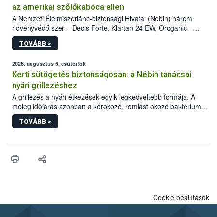
az amerikai szőlőkabóca ellen
A Nemzeti Élelmiszerlánc-biztonsági Hivatal (Nébih) három
növényvédő szer – Decis Forte, Klartan 24 EW, Oroganic –
engedélyokiratát módosította, így azok a szüretet követően,
TOVÁBB >
egészen a vesszőérettség (BBCH 91) stádiumáig
felhasználhatóak a szőlőben. A kiterjesztések célja, hogy a korai
érésű szőlőkben is legyen lehetőség a károsító elleni további
2026. augusztus 6, csütörtök
védekezésre. Az Oroganic készítmény kis kiszerelésben kiskerti
Kerti sütögetés biztonságosan: a Nébih tanácsai
felhasználók számára is elérhető és ökológiai termesztésben is
nyári grillezéshez
engedélyezett.
A grillezés a nyári étkezések egyik legkedveltebb formája. A
meleg időjárás azonban a kórokozó, romlást okozó baktériumok
gyorsabb szaporodásának is kedvez. A szabadtéri sütögetés
TOVÁBB >
ezért nem csupán a megfelelő sütési technikáról szól: legalább
ilyen fontos az alapanyagok biztonságos kezelése, az alapvető
higiéniai szabályok betartása, a megfelelő hőkezelés, valamint a
maradékok szakszerű tárolása. A Nemzeti Élelmiszerlánc-
biztonsági Hivatal (Nébih) Oktatási Programja összegyűjtötte a
biztonságos grillezés legfontosabb tudnivalóit.
Cookie beállítások