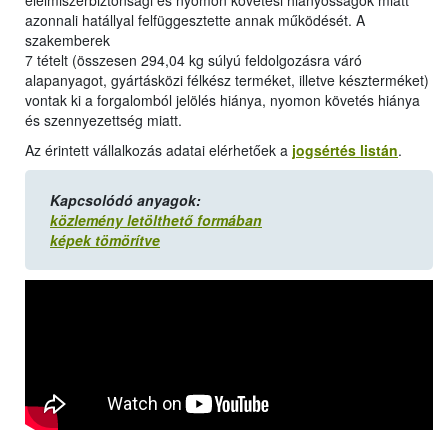
élelmiszerbiztonsági és nyomon követési hiányosságok miatt
azonnali hatállyal felfüggesztette annak működését. A
szakemberek
7 tételt (összesen 294,04 kg súlyú feldolgozásra váró
alapanyagot, gyártásközi félkész terméket, illetve készterméket)
vontak ki a forgalomból jelölés hiánya, nyomon követés hiánya
és szennyezettség miatt.
Az érintett vállalkozás adatai elérhetőek a
jogsértés listán
.
Kapcsolódó anyagok:
közlemény letölthető formában
képek tömörítve