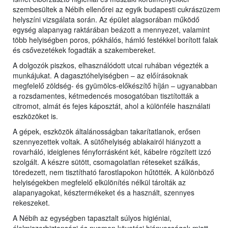
szembesültek a Nébih ellenőrei az egyik budapesti cukrászüzem
helyszíni vizsgálata során. Az épület alagsorában működő
egység alapanyag raktárában beázott a mennyezet, valamint
több helyiségben poros, pókhálós, hámló festékkel borított falak
és csővezetékek fogadták a szakembereket.
A dolgozók piszkos, elhasználódott utcai ruhában végezték a
munkájukat. A dagasztóhelyiségben – az előírásoknak
megfelelő zöldség- és gyümölcs-előkészítő híján – ugyanabban
a rozsdamentes, kétmedencés mosogatóban tisztították a
citromot, almát és fejes káposztát, ahol a különféle használati
eszközöket is.
A gépek, eszközök általánosságban takarítatlanok, erősen
szennyezettek voltak. A sütőhelyiség ablakairól hiányzott a
rovarháló, ideiglenes fényforrásként két, kábelre rögzített izzó
szolgált. A készre sütött, csomagolatlan réteseket szálkás,
töredezett, nem tisztítható farostlapokon hűtötték. A különböző
helyiségekben megfelelő elkülönítés nélkül tárolták az
alapanyagokat, késztermékeket és a használt, szennyes
rekeszeket.
A Nébih az egységben tapasztalt súlyos higiéniai,