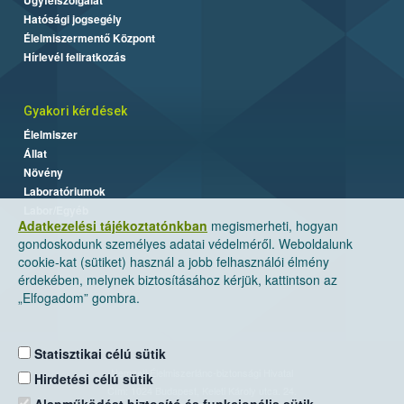
Hatósági jogsegély
Élelmiszermentő Központ
Hírlevél feliratkozás
Gyakori kérdések
Élelmiszer
Állat
Növény
Laboratóriumok
Labor/Egyéb
Adatkezelési tájékoztatónkban
megismerheti, hogyan
gondoskodunk személyes adatai védelméről. Weboldalunk
cookie-kat (sütiket) használ a jobb felhasználói élmény
érdekében, melynek biztosításához kérjük, kattintson az
„Elfogadom” gombra.
Statisztikai célú sütik
Nemzeti Élelmiszerlánc-biztonsági Hivatal
Hirdetési célú sütik
Cím: 1024 Budapest, Keleti Károly utca. 24.