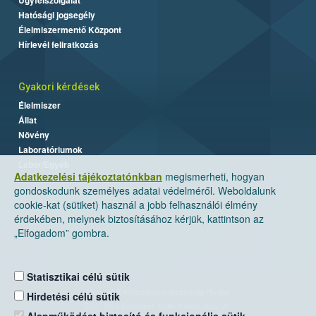
Hatósági jogsegély
Élelmiszermentő Központ
Hírlevél feliratkozás
Gyakori kérdések
Élelmiszer
Állat
Növény
Laboratóriumok
Labor/Egyéb
Adatkezelési tájékoztatónkban
megismerheti, hogyan
gondoskodunk személyes adatai védelméről. Weboldalunk
cookie-kat (sütiket) használ a jobb felhasználói élmény
érdekében, melynek biztosításához kérjük, kattintson az
„Elfogadom” gombra.
Statisztikai célú sütik
Nemzeti Élelmiszerlánc-biztonsági Hivatal
Hirdetési célú sütik
Cím: 1024 Budapest, Keleti Károly utca. 24.