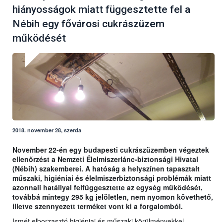
hiányosságok miatt függesztette fel a
Nébih egy fővárosi cukrászüzem
működését
2018. november 28, szerda
November 22-én egy budapesti cukrászüzemben végeztek
ellenőrzést a Nemzeti Élelmiszerlánc-biztonsági Hivatal
(Nébih) szakemberei. A hatóság a helyszínen tapasztalt
műszaki, higiéniai és élelmiszerbiztonsági problémák miatt
azonnali hatállyal felfüggesztette az egység működését,
továbbá mintegy 295 kg jelöletlen, nem nyomon követhető,
illetve szennyezett terméket vont ki a forgalomból.
Ismét elborzasztó higiéniai és műszaki körülményekkel