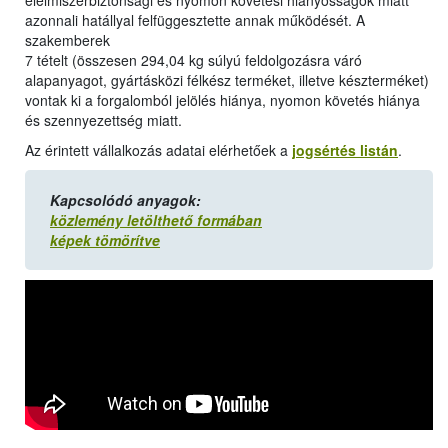
élelmiszerbiztonsági és nyomon követési hiányosságok miatt
azonnali hatállyal felfüggesztette annak működését. A
szakemberek
7 tételt (összesen 294,04 kg súlyú feldolgozásra váró
alapanyagot, gyártásközi félkész terméket, illetve készterméket)
vontak ki a forgalomból jelölés hiánya, nyomon követés hiánya
és szennyezettség miatt.
Az érintett vállalkozás adatai elérhetőek a
jogsértés listán
.
Kapcsolódó anyagok:
közlemény letölthető formában
képek tömörítve