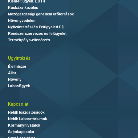
Kiemelt ügyek, EUTR
Kockázatkezelés
Mezőgazdasági genetikai erőforrások
Növényvédelem
Nyilvántartási és Felügyeleti Díj
Rendszerszervezés és felügyelet
Termékpálya-ellenőrzés
Ügyintézés
Élelmiszer
Állat
Növény
Labor/Egyéb
Kapcsolat
Nébih Igazgatóságok
Nébih Laboratóriumok
Kormányhivatalok
Sajtókapcsolat
Ügyfélszolgálat