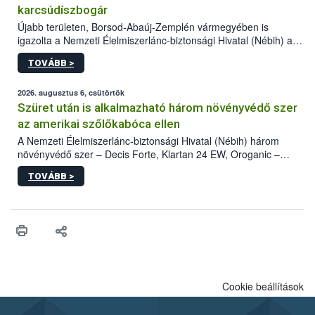
karcsúdíszbogár
Újabb területen, Borsod-Abaúj-Zemplén vármegyében is
igazolta a Nemzeti Élelmiszerlánc-biztonsági Hivatal (Nébih) a
kőrisrontó karcsúdíszbogár (Agrilus planipennis) jelenlétét. A
TOVÁBB >
kártevőt nem csak színcsapdában találták meg, de már fertőzött
fában is azonosították. A növényvédelmi szakemberek folytatják
az intenzív felderítést, emellett az intézkedéseket a szlovák
2026. augusztus 6, csütörtök
hatósággal is összehangolják a terjedés megállítása érdekében.
Szüret után is alkalmazható három növényvédő szer
az amerikai szőlőkabóca ellen
A Nemzeti Élelmiszerlánc-biztonsági Hivatal (Nébih) három
növényvédő szer – Decis Forte, Klartan 24 EW, Oroganic –
engedélyokiratát módosította, így azok a szüretet követően,
TOVÁBB >
egészen a vesszőérettség (BBCH 91) stádiumáig
felhasználhatóak a szőlőben. A kiterjesztések célja, hogy a korai
érésű szőlőkben is legyen lehetőség a károsító elleni további
védekezésre. Az Oroganic készítmény kis kiszerelésben kiskerti
felhasználók számára is elérhető és ökológiai termesztésben is
engedélyezett.
Cookie beállítások