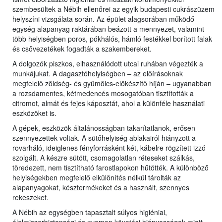
szembesültek a Nébih ellenőrei az egyik budapesti cukrászüzem
helyszíni vizsgálata során. Az épület alagsorában működő
egység alapanyag raktárában beázott a mennyezet, valamint
több helyiségben poros, pókhálós, hámló festékkel borított falak
és csővezetékek fogadták a szakembereket.
A dolgozók piszkos, elhasználódott utcai ruhában végezték a
munkájukat. A dagasztóhelyiségben – az előírásoknak
megfelelő zöldség- és gyümölcs-előkészítő híján – ugyanabban
a rozsdamentes, kétmedencés mosogatóban tisztították a
citromot, almát és fejes káposztát, ahol a különféle használati
eszközöket is.
A gépek, eszközök általánosságban takarítatlanok, erősen
szennyezettek voltak. A sütőhelyiség ablakairól hiányzott a
rovarháló, ideiglenes fényforrásként két, kábelre rögzített izzó
szolgált. A készre sütött, csomagolatlan réteseket szálkás,
töredezett, nem tisztítható farostlapokon hűtötték. A különböző
helyiségekben megfelelő elkülönítés nélkül tárolták az
alapanyagokat, késztermékeket és a használt, szennyes
rekeszeket.
A Nébih az egységben tapasztalt súlyos higiéniai,