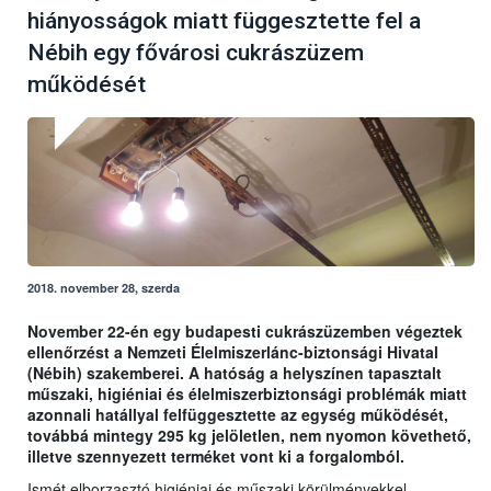
hiányosságok miatt függesztette fel a
Nébih egy fővárosi cukrászüzem
működését
2018. november 28, szerda
November 22-én egy budapesti cukrászüzemben végeztek
ellenőrzést a Nemzeti Élelmiszerlánc-biztonsági Hivatal
(Nébih) szakemberei. A hatóság a helyszínen tapasztalt
műszaki, higiéniai és élelmiszerbiztonsági problémák miatt
azonnali hatállyal felfüggesztette az egység működését,
továbbá mintegy 295 kg jelöletlen, nem nyomon követhető,
illetve szennyezett terméket vont ki a forgalomból.
Ismét elborzasztó higiéniai és műszaki körülményekkel