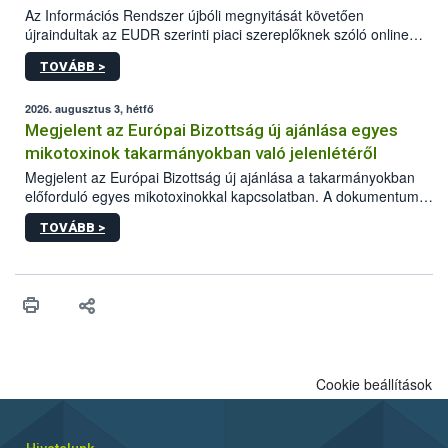
Az Információs Rendszer újbóli megnyitását követően
újraindultak az EUDR szerinti piaci szereplőknek szóló online
képzések.
TOVÁBB >
2026. augusztus 3, hétfő
Megjelent az Európai Bizottság új ajánlása egyes
mikotoxinok takarmányokban való jelenlétéről
Megjelent az Európai Bizottság új ajánlása a takarmányokban
előforduló egyes mikotoxinokkal kapcsolatban. A dokumentum
2027-től új irányértékek alkalmazását írja elő, és a jelenleg
TOVÁBB >
hatályos uniós ajánlások helyébe lép.
Cookie beállítások