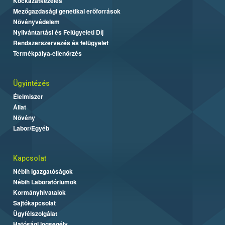
Kockázatkezelés
Mezőgazdasági genetikai erőforrások
Növényvédelem
Nyilvántartási és Felügyeleti Díj
Rendszerszervezés és felügyelet
Termékpálya-ellenőrzés
Ügyintézés
Élelmiszer
Állat
Növény
Labor/Egyéb
Kapcsolat
Nébih Igazgatóságok
Nébih Laboratóriumok
Kormányhivatalok
Sajtókapcsolat
Ügyfélszolgálat
Hatósági jogsegély