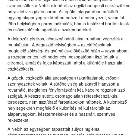
szembesültek a Nébih ellenőrei az egyik budapesti cukrászüzem
helyszíni vizsgálata során. Az épület alagsorában működő
egység alapanyag raktárában beázott a mennyezet, valamint
több helyiségben poros, pókhálós, hámló festékkel borított falak
és csővezetékek fogadták a szakembereket.
A dolgozók piszkos, elhasználódott utcai ruhában végezték a
munkájukat. A dagasztóhelyiségben – az előírásoknak
megfelelő zöldség- és gyümölcs-előkészítő híján – ugyanabban
a rozsdamentes, kétmedencés mosogatóban tisztították a
citromot, almát és fejes káposztát, ahol a különféle használati
eszközöket is.
A gépek, eszközök általánosságban takarítatlanok, erősen
szennyezettek voltak. A sütőhelyiség ablakairól hiányzott a
rovarháló, ideiglenes fényforrásként két, kábelre rögzített izzó
szolgált. A készre sütött, csomagolatlan réteseket szálkás,
töredezett, nem tisztítható farostlapokon hűtötték. A különböző
helyiségekben megfelelő elkülönítés nélkül tárolták az
alapanyagokat, késztermékeket és a használt, szennyes
rekeszeket.
A Nébih az egységben tapasztalt súlyos higiéniai,