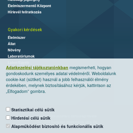
Élelmiszermentő Központ
Hírlevél feliratkozás
Gyakori kérdések
Élelmiszer
Állat
Növény
Laboratóriumok
Labor/Egyéb
Adatkezelési tájékoztatónkban
megismerheti, hogyan
gondoskodunk személyes adatai védelméről. Weboldalunk
cookie-kat (sütiket) használ a jobb felhasználói élmény
érdekében, melynek biztosításához kérjük, kattintson az
„Elfogadom” gombra.
Statisztikai célú sütik
Nemzeti Élelmiszerlánc-biztonsági Hivatal
Hirdetési célú sütik
Cím: 1024 Budapest, Keleti Károly utca. 24.
Alapműködést biztosító és funkcionális sütik
Levelezési cím: 1525 Budapest. Pf. 30.