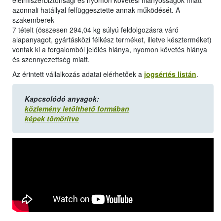
élelmiszerbiztonsági és nyomon követési hiányosságok miatt
azonnali hatállyal felfüggesztette annak működését. A
szakemberek
7 tételt (összesen 294,04 kg súlyú feldolgozásra váró
alapanyagot, gyártásközi félkész terméket, illetve készterméket)
vontak ki a forgalomból jelölés hiánya, nyomon követés hiánya
és szennyezettség miatt.
Az érintett vállalkozás adatai elérhetőek a
jogsértés listán
.
Kapcsolódó anyagok:
közlemény letölthető formában
képek tömörítve