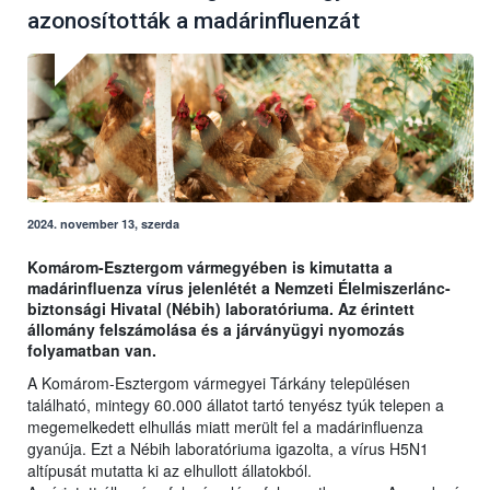
azonosították a madárinfluenzát
2024. november 13, szerda
Komárom-Esztergom vármegyében is kimutatta a
madárinfluenza vírus jelenlétét a Nemzeti Élelmiszerlánc-
biztonsági Hivatal (Nébih) laboratóriuma. Az érintett
állomány felszámolása és a járványügyi nyomozás
folyamatban van.
A Komárom-Esztergom vármegyei Tárkány településen
található, mintegy 60.000 állatot tartó tenyész tyúk telepen a
megemelkedett elhullás miatt merült fel a madárinfluenza
gyanúja. Ezt a Nébih laboratóriuma igazolta, a vírus H5N1
altípusát mutatta ki az elhullott állatokból.