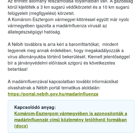
Az érintett állomány felszámolása folyamatban van. A gazdaság
körül kijelölték a 3 km sugarú védőkörzetet és a 10 km sugarú
felügyeleti (megfigyelési) körzetet.
A Komárom-Esztergom vármegyei kitöréssel együtt már nyolc
vármegyében igazolta a madárinfluenza vírusát az
állategészségügyi hatóság.
A Nébih továbbra is arra kéri a baromfitartókat, mindent
tegyenek meg annak érdekében, hogy megakadályozzák a
vírus állományukba történő bekerülését. Kiemelt jelentőséggel
bír a járványvédelmi előírások szigorú és következetes
betartása!
A madárinfluenzával kapcsolatban további információkat
olvashatnak a Nébih portál tematikus aloldalán:
https://portal.nebih.gov.hu/madarinfluenza
Kapcsolódó anyag:
Komárom-Esztergom vármegyében is azonosították a
madárinfluenzát című közlemény letölthető formában
(docx)