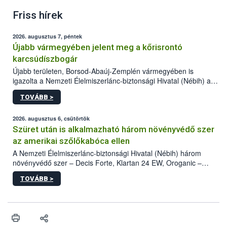
Friss hírek
2026. augusztus 7, péntek
Újabb vármegyében jelent meg a kőrisrontó
karcsúdíszbogár
Újabb területen, Borsod-Abaúj-Zemplén vármegyében is
igazolta a Nemzeti Élelmiszerlánc-biztonsági Hivatal (Nébih) a
kőrisrontó karcsúdíszbogár (Agrilus planipennis) jelenlétét. A
TOVÁBB >
kártevőt nem csak színcsapdában találták meg, de már fertőzött
fában is azonosították. A növényvédelmi szakemberek folytatják
az intenzív felderítést, emellett az intézkedéseket a szlovák
2026. augusztus 6, csütörtök
hatósággal is összehangolják a terjedés megállítása érdekében.
Szüret után is alkalmazható három növényvédő szer
az amerikai szőlőkabóca ellen
A Nemzeti Élelmiszerlánc-biztonsági Hivatal (Nébih) három
növényvédő szer – Decis Forte, Klartan 24 EW, Oroganic –
engedélyokiratát módosította, így azok a szüretet követően,
TOVÁBB >
egészen a vesszőérettség (BBCH 91) stádiumáig
felhasználhatóak a szőlőben. A kiterjesztések célja, hogy a korai
érésű szőlőkben is legyen lehetőség a károsító elleni további
védekezésre. Az Oroganic készítmény kis kiszerelésben kiskerti
felhasználók számára is elérhető és ökológiai termesztésben is