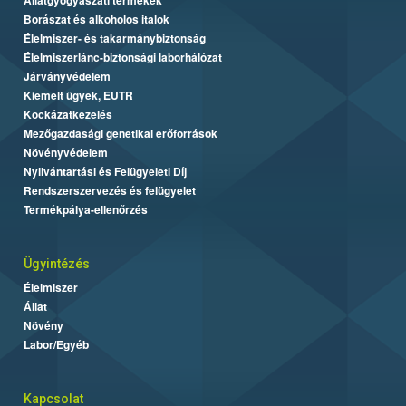
Borászat és alkoholos italok
Élelmiszer- és takarmánybiztonság
Élelmiszerlánc-biztonsági laborhálózat
Járványvédelem
Kiemelt ügyek, EUTR
Kockázatkezelés
Mezőgazdasági genetikai erőforrások
Növényvédelem
Nyilvántartási és Felügyeleti Díj
Rendszerszervezés és felügyelet
Termékpálya-ellenőrzés
Ügyintézés
Élelmiszer
Állat
Növény
Labor/Egyéb
Kapcsolat