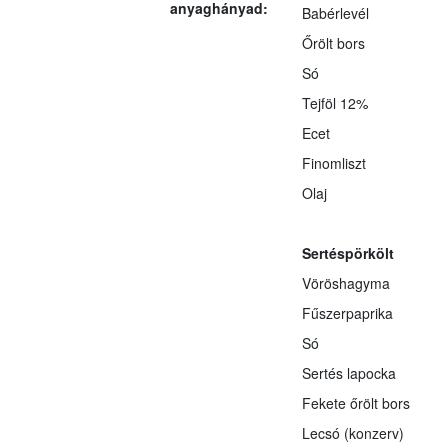
anyaghányad:
Babérlevél
Őrölt bors
Só
Tejföl 12%
Ecet
Finomliszt
Olaj
Sertéspörkölt
Vöröshagyma
Fűszerpaprika
Só
Sertés lapocka
Fekete őrölt bors
Lecsó (konzerv)