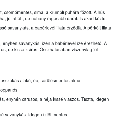
tt, csomómentes, sima, a krumpli puhára főzött. A hús
, jól átfőtt, de néhány rágósabb darab is akad közte.
é savanykás, a babérlevél illata érződik. A pörkölt illata
s, enyhén savanykás, ízén a babérlevél íze érezhető. A
res, de kissé zsíros. Összhatásában viszonylag jól
hosszúkás alakú, ép, sérülésmentes alma.
 roppanós.
kés, enyhén citrusos, a héja kissé viaszos. Tiszta, idegen
sé savanykás. Idegen íztől mentes.