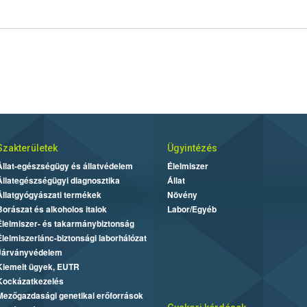
Szakterületek
Ügyintézés
Állat-egészségügy és állatvédelem
Élelmiszer
Állategészségügyi diagnosztika
Állat
Állatgyógyászati termékek
Növény
Borászat és alkoholos italok
Labor/Egyéb
Élelmiszer- és takarmánybiztonság
Élelmiszerlánc-biztonsági laborhálózat
Járványvédelem
Kiemelt ügyek, EUTR
Kockázatkezelés
Mezőgazdasági genetikai erőforrások