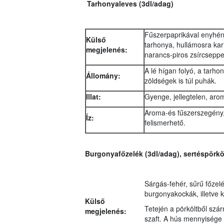
Tarhonyaleves (3dl/adag)
Fűszerpaprikával enyhén 
Külső
tarhonya, hullámosra kar
megjelenés:
narancs-piros zsírcseppe
A lé hígan folyó, a tarho
Állomány:
zöldségek is túl puhák.
Illat:
Gyenge, jellegtelen, aro
Aroma-és fűszerszegény, j
Íz:
felismerhető.
Burgonyafőzelék (3dl/adag), sertéspörköl
Sárgás-fehér, sűrű főzel
burgonyakockák, illetve
Külső
Tetején a pörköltből szár
megjelenés:
szaft. A hús mennyisége 