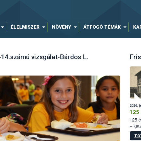
ÉLELMISZER
NÖVÉNY
ÁTFOGÓ TÉMÁK
KA
4.számú vizsgálat-Bárdos L.
Fris
2026. j
125 
125 é
– iga
állam
TO
15. sz