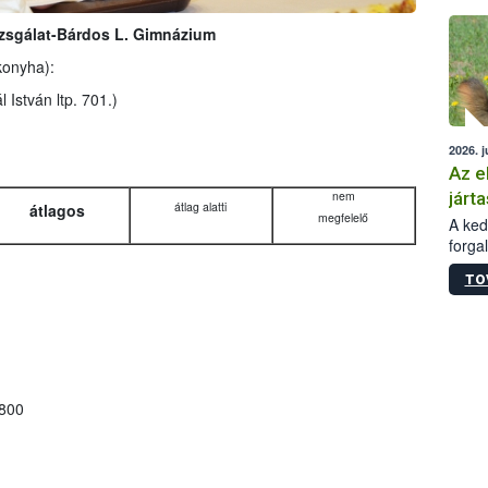
épüle
sgálat-Bárdos L. Gimnázium
konyha):
István ltp. 701.)
2026. j
Az e
járta
nem
átlag alatti
átlagos
megfelelő
A kedv
forga
Korm.
TO
sérül
felme
veszé
Ezen 
vonni
jártas
800