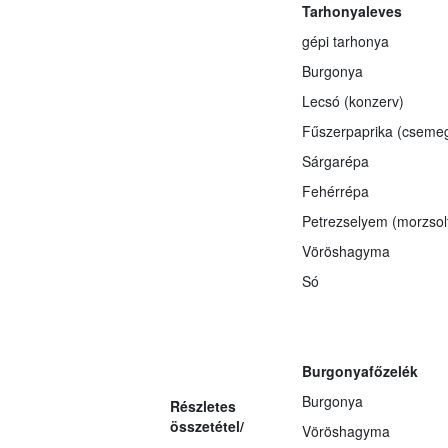
Tarhonyaleves
gépi tarhonya
Burgonya
Lecsó (konzerv)
Fűszerpaprika (cseme
Sárgarépa
Fehérrépa
Petrezselyem (morzsol
Vöröshagyma
Só
Burgonyafőzelék
Burgonya
Részletes
összetétel/
Vöröshagyma