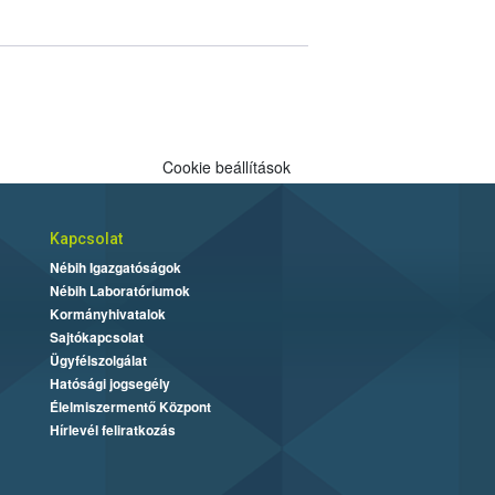
Cookie beállítások
Kapcsolat
Nébih Igazgatóságok
Nébih Laboratóriumok
Kormányhivatalok
Sajtókapcsolat
Ügyfélszolgálat
Hatósági jogsegély
Élelmiszermentő Központ
Hírlevél feliratkozás