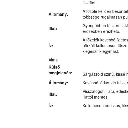
tisztított.
A főzőlé kellően besűríte
Állomány:
többsége rugalmasan puha
Gyengébben fűszeres, kiss
Illat:
erősebben érezhető.
A főzelék kevésbé ízlete
Íz:
pörkölt kellemesen fűsze
kiegészítik egymást.
Alma
Külső
megjelenés:
Sárgászöld színű, kissé 
Állomány:
Kevésbé lédús, de friss,
Visszafogott illatú, édes
Illat:
illattól mentes.
Íz:
Kellemesen édeskés, kis