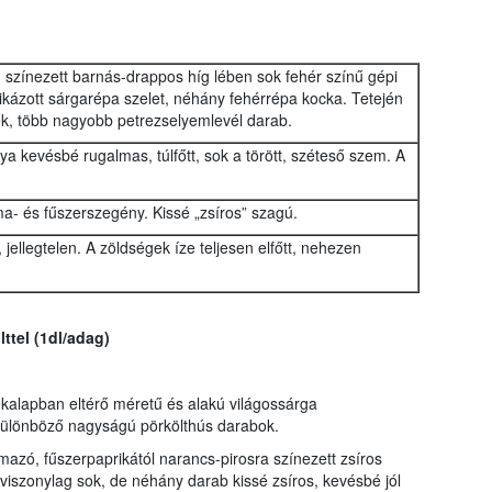
színezett barnás-drappos híg lében sok fehér színű gépi
ikázott sárgarépa szelet, néhány fehérrépa kocka. Tetején
k, több nagyobb petrezselyemlevél darab.
nya kevésbé rugalmas, túlfőtt, sok a törött, széteső szem. A
ma- és fűszerszegény. Kissé „zsíros” szagú.
ellegtelen. A zöldségek íze teljesen elfőtt, nehezen
ttel (1dl/adag)
ékalapban eltérő méretű és alakú világossárga
 különböző nagyságú pörkölthús darabok.
mazó, fűszerpaprikától narancs-pirosra színezett zsíros
viszonylag sok, de néhány darab kissé zsíros, kevésbé jól