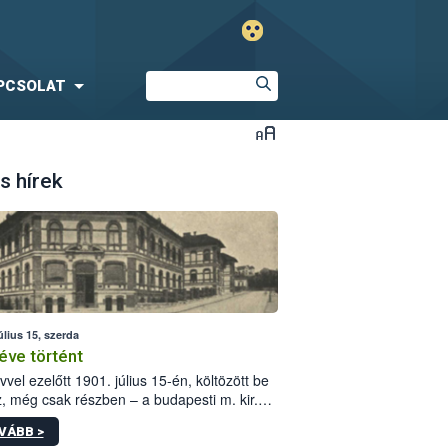
PCSOLAT
s hírek
úlius 15, szerda
éve történt
vvel ezelőtt 1901. július 15-én, költözött be
z, még csak részben – a budapesti m. kir.
i vetőmagvizsgáló állomás a Kis Rókus utca
VÁBB >
ám alatti, Czigler Győző által tervezett új