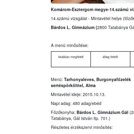
Komárom-Esztergom megye-14.számú viz
14.számú vizsgálat - Mintavétel helye (főző
Bárdos L. Gimnázium (
2800 Tatabánya Gál 
A menü minősítése:
kiválóan megfelelt
átlag feletti
Menü:
Tarhonyaleves
,
Burgonyafőzelék
sertéspörkölttel
,
Alma
Mintavétel ideje: 2015.10.13.
Napi adag: 480 adag/ebéd
Főzőkonyha:
Bárdos L. Gimnázium Gál
(2
Tatabánya, Gál István ltp. 701.)
Részletes érzékszervi minősítés: