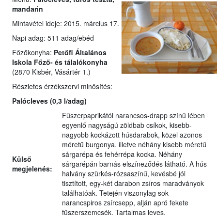
mandarin
Mintavétel ideje: 2015. március 17.
Napi adag: 511 adag/ebéd
Főzőkonyha:
Petőfi Általános
Iskola Főző- és tálalókonyha
(2870 Kisbér, Vásártér 1.)
Részletes érzékszervi minősítés:
Palócleves
(0,3 l/adag)
Fűszerpaprikától narancsos-drapp színű lében
egyenlő nagyságú zöldbab csíkok, kisebb-
nagyobb kockázott húsdarabok, közel azonos
méretű burgonya, illetve néhány kisebb méretű
sárgarépa és fehérrépa kocka. Néhány
Külső
sárgarépán barnás elszíneződés látható. A hús
megjelenés:
halvány szürkés-rózsaszínű, kevésbé jól
tisztított, egy-két darabon zsíros maradványok
találhatóak. Tetején viszonylag sok
narancspiros zsírcsepp, alján apró fekete
fűszerszemcsék. Tartalmas leves.