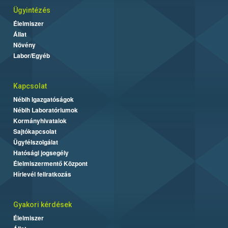
Ügyintézés
Élelmiszer
Állat
Növény
Labor/Egyéb
Kapcsolat
Nébih Igazgatóságok
Nébih Laboratóriumok
Kormányhivatalok
Sajtókapcsolat
Ügyfélszolgálat
Hatósági jogsegély
Élelmiszermentő Központ
Hírlevél feliratkozás
Gyakori kérdések
Élelmiszer