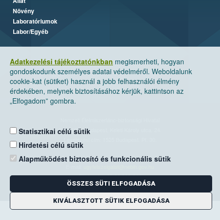
Állat
Növény
Laboratóriumok
Labor/Egyéb
Adatkezelési tájékoztatónkban
megismerheti, hogyan
gondoskodunk személyes adatai védelméről. Weboldalunk
cookie-kat (sütiket) használ a jobb felhasználói élmény
érdekében, melynek biztosításához kérjük, kattintson az
„Elfogadom” gombra.
Nemzeti Élelmiszerlánc-biztonsági Hivatal
Cím: 1024 Budapest, Keleti Károly utca. 24.
Statisztikai célú sütik
Levelezési cím: 1525 Budapest. Pf. 30.
Hirdetési célú sütik
Alapműködést biztosító és funkcionális sütik
E-mail:
ugyfelszolgalat@nebih.gov.hu
Zöld szám: 06-80/263-244
ÖSSZES SÜTI ELFOGADÁSA
Telefon: 06-1/ 336-9000
Fax: 06-1/336-9479
KIVÁLASZTOTT SÜTIK ELFOGADÁSA