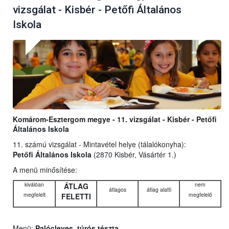
vizsgálat - Kisbér - Petőfi Általános
Iskola
Komárom-Esztergom megye - 11. vizsgálat - Kisbér - Petőfi
Általános Iskola
11. számú vizsgálat - Mintavétel helye (tálalókonyha):
Petőfi Általános Iskola
(2870 Kisbér, Vásártér 1.)
A menü minősítése:
kiválóan
nem
ÁTLAG
átlagos
átlag alatti
megfelelt
megfelelő
FELETTI
Menü:
Palócleves, túrós tészta,