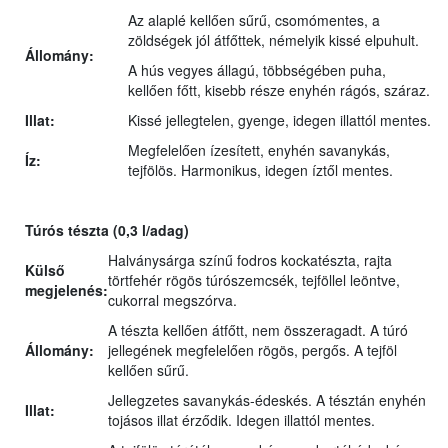
Az alaplé kellően sűrű, csomómentes, a
zöldségek jól átfőttek, némelyik kissé elpuhult.
Állomány:
A hús vegyes állagú, többségében puha,
kellően főtt, kisebb része enyhén rágós, száraz.
Illat:
Kissé jellegtelen, gyenge, idegen illattól mentes.
Megfelelően ízesített, enyhén savanykás,
Íz:
tejfölös. Harmonikus, idegen íztől mentes.
Túrós tészta
(0,3 l/adag)
Halványsárga színű fodros kockatészta, rajta
Külső
törtfehér rögös túrószemcsék, tejföllel leöntve,
megjelenés:
cukorral megszórva.
A tészta kellően átfőtt, nem összeragadt. A túró
Állomány:
jellegének megfelelően rögös, pergős. A tejföl
kellően sűrű.
Jellegzetes savanykás-édeskés. A tésztán enyhén
Illat:
tojásos illat érződik. Idegen illattól mentes.