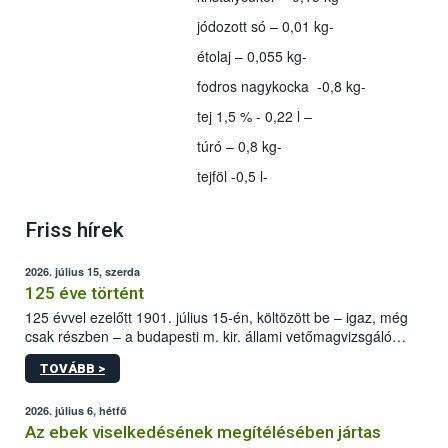
jódozott só – 0,01 kg-
étolaj – 0,055 kg-
fodros nagykocka -0,8 kg-
tej 1,5 % - 0,22 l –
túró – 0,8 kg-
tejföl -0,5 l-
Friss hírek
2026. július 15, szerda
125 éve történt
125 évvel ezelőtt 1901. július 15-én, költözött be – igaz, még
csak részben – a budapesti m. kir. állami vetőmagvizsgáló
állomás a Kis Rókus utca 15. szám alatti, Czigler Győző által
TOVÁBB >
tervezett új épületébe.
2026. július 6, hétfő
Az ebek viselkedésének megítélésében jártas