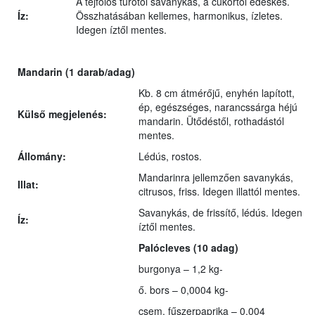
A tejfölös túrótól savanykás, a cukortól édeskés.
Íz:
Összhatásában kellemes, harmonikus, ízletes.
Idegen íztől mentes.
Mandarin
(1 darab/adag)
Kb. 8 cm átmérőjű, enyhén lapított,
ép, egészséges, narancssárga héjú
Külső megjelenés:
mandarin. Ütődéstől, rothadástól
mentes.
Állomány:
Lédús, rostos.
Mandarinra jellemzően savanykás,
Illat:
citrusos, friss. Idegen illattól mentes.
Savanykás, de frissítő, lédús. Idegen
Íz:
íztől mentes.
Palócleves (10 adag)
burgonya – 1,2 kg-
ő. bors – 0,0004 kg-
csem. fűszerpaprika – 0,004