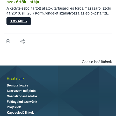
szakértők listája
A kedvtelésből tartott állatok tartásáról és forgalmazásáról szóló
41/2010. (II. 26.) Korm.rendelet szabályozza az eb okozta fizikai
sérülés, illetve ennek veszélye keletkezésekor felmerülő
TOVÁBB >
hatósági feladatokat, valamint a veszélyes eb tartását és annak
engedélyezését. Ezen eljárások során szükség esetén be kell
vonni az ebek viselkedésének megítélésében jártas szakértőt.
Cookie beállítások
Hivatalunk
Bemutatkozás
Szervezeti felépítés
Gazdálkodási adatok
Felügyeleti szervünk
Projektek
Kapcsolódó linkek