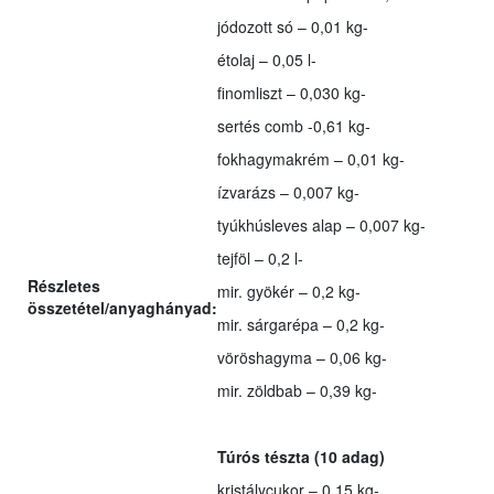
jódozott só – 0,01 kg-
étolaj – 0,05 l-
finomliszt – 0,030 kg-
sertés comb -0,61 kg-
fokhagymakrém – 0,01 kg-
ízvarázs – 0,007 kg-
tyúkhúsleves alap – 0,007 kg-
tejföl – 0,2 l-
Részletes
mir. gyökér – 0,2 kg-
összetétel/anyaghányad:
mir. sárgarépa – 0,2 kg-
vöröshagyma – 0,06 kg-
mir. zöldbab – 0,39 kg-
Túrós tészta (10 adag)
kristálycukor – 0,15 kg-