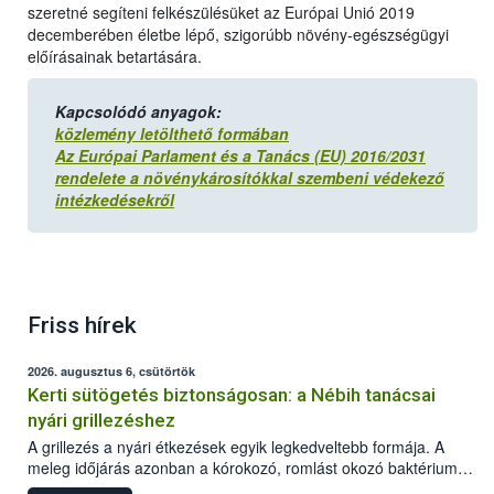
szeretné segíteni felkészülésüket az Európai Unió 2019
decemberében életbe lépő, szigorúbb növény-egészségügyi
előírásainak betartására.
Kapcsolódó anyagok:
közlemény letölthető formában
Az Európai Parlament és a Tanács (EU) 2016/2031
rendelete a növénykárosítókkal szembeni védekező
intézkedésekről
Friss hírek
2026. augusztus 6, csütörtök
Kerti sütögetés biztonságosan: a Nébih tanácsai
nyári grillezéshez
A grillezés a nyári étkezések egyik legkedveltebb formája. A
meleg időjárás azonban a kórokozó, romlást okozó baktériumok
gyorsabb szaporodásának is kedvez. A szabadtéri sütögetés