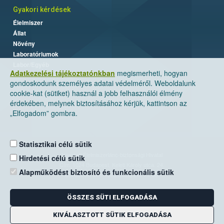
Gyakori kérdések
Élelmiszer
Állat
Növény
Laboratóriumok
Labor/Egyéb
Adatkezelési tájékoztatónkban
megismerheti, hogyan
gondoskodunk személyes adatai védelméről. Weboldalunk
cookie-kat (sütiket) használ a jobb felhasználói élmény
érdekében, melynek biztosításához kérjük, kattintson az
„Elfogadom” gombra.
Statisztikai célú sütik
Nemzeti Élelmiszerlánc-biztonsági Hivatal
Hirdetési célú sütik
Cím: 1024 Budapest, Keleti Károly utca. 24.
Alapműködést biztosító és funkcionális sütik
Levelezési cím: 1525 Budapest. Pf. 30.
ÖSSZES SÜTI ELFOGADÁSA
E-mail:
ugyfelszolgalat@nebih.gov.hu
Zöld szám: 06-80/263-244
KIVÁLASZTOTT SÜTIK ELFOGADÁSA
Telefon: 06-1/ 336-9000