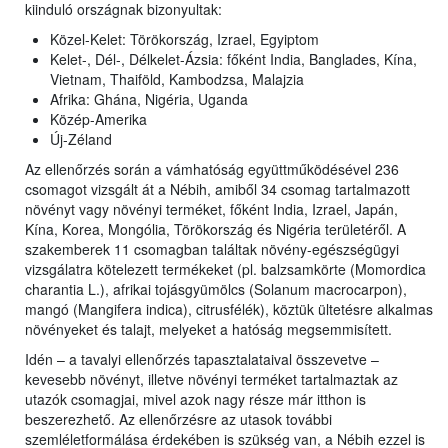
kiinduló országnak bizonyultak:
Közel-Kelet: Törökország, Izrael, Egyiptom
Kelet-, Dél-, Délkelet-Ázsia: főként India, Banglades, Kína,
Vietnam, Thaiföld, Kambodzsa, Malajzia
Afrika: Ghána, Nigéria, Uganda
Közép-Amerika
Új-Zéland
Az ellenőrzés során a vámhatóság együttműködésével 236
csomagot vizsgált át a Nébih, amiből 34 csomag tartalmazott
növényt vagy növényi terméket, főként India, Izrael, Japán,
Kína, Korea, Mongólia, Törökország és Nigéria területéről. A
szakemberek 11 csomagban találtak növény-egészségügyi
vizsgálatra kötelezett termékeket (pl. balzsamkörte (Momordica
charantia L.), afrikai tojásgyümölcs (Solanum macrocarpon),
mangó (Mangifera indica), citrusfélék), köztük ültetésre alkalmas
növényeket és talajt, melyeket a hatóság megsemmisített.
Idén – a tavalyi ellenőrzés tapasztalataival összevetve –
kevesebb növényt, illetve növényi terméket tartalmaztak az
utazók csomagjai, mivel azok nagy része már itthon is
beszerezhető. Az ellenőrzésre az utasok további
szemléletformálása érdekében is szükség van, a Nébih ezzel is