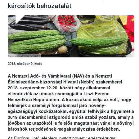
károsítók behozatalát
2018. október 9, kedd
A Nemzeti Adó- és Vámhivatal (NAV) és a Nemzeti
Élelmiszerlánc-biztonsági Hivatal (Nébih) szakemberei
2018. szeptember 12-20. között négy alkalommal
ellenőrizték az utasok csomagjait a Liszt Ferenc
Nemzetközi Repülőtéren. A közös akció célja az volt, hogy
felmérjék a személyi forgalommal járó növény-
egészségügyi kockázatokat, egyúttal felhívják a figyelmet a
2019 decemberétől szigorodó uniós szabályozásra, amely a
jövőben az utazóktól is felelős magatartást vár el a növényi
károsítók terjedésének megakadályozása érdekében.
Az Európai Unió jelenlegi, nyitott növény-egészségügyi