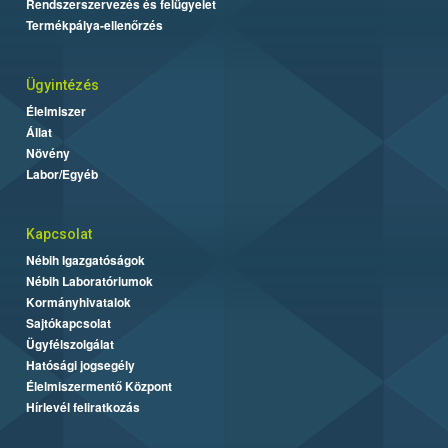
Rendszerszervezés és felügyelet
Termékpálya-ellenőrzés
Ügyintézés
Élelmiszer
Állat
Növény
Labor/Egyéb
Kapcsolat
Nébih Igazgatóságok
Nébih Laboratóriumok
Kormányhivatalok
Sajtókapcsolat
Ügyfélszolgálat
Hatósági jogsegély
Élelmiszermentő Központ
Hírlevél feliratkozás