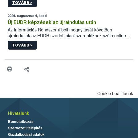
TOVÁBB >
ezért nem csupán a megfelelő sütési technikáról szól: legalább
ilyen fontos az alapanyagok biztonságos kezelése, az alapvető
higiéniai szabályok betartása, a megfelelő hőkezelés, valamint a
2026. augusztus 4, kedd
maradékok szakszerű tárolása. A Nemzeti Élelmiszerlánc-
Új EUDR képzések az újraindulás után
biztonsági Hivatal (Nébih) Oktatási Programja összegyűjtötte a
Az Információs Rendszer újbóli megnyitását követően
biztonságos grillezés legfontosabb tudnivalóit.
újraindultak az EUDR szerinti piaci szereplőknek szóló online
képzések.
TOVÁBB >
Cookie beállítások
Hivatalunk
Bemutatkozás
Szervezeti felépítés
Gazdálkodási adatok