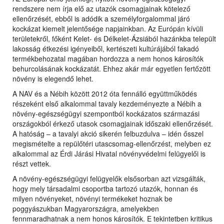
rendszere nem írja elő az utazók csomagjainak kötelező
ellenőrzését, ebből is adódik a személyforgalommal járó
kockázat kiemelt jelentősége napjainkban. Az Európán kívüli
területekről, főként Kelet- és Délkelet-Ázsiából hazánkba települt
lakosság étkezési igényeiből, kertészeti kultúrájából fakadó
termékbehozatal magában hordozza a nem honos károsítók
behurcolásának kockázatát. Ehhez akár már egyetlen fertőzött
növény is elegendő lehet.
A NAV és a Nébih között 2012 óta fennálló együttműködés
részeként első alkalommal tavaly kezdeményezte a Nébih a
növény-egészségügyi szempontból kockázatos származási
országokból érkező utasok csomagjainak időszaki ellenőrzését.
A hatóság – a tavalyi akció sikerén felbuzdulva – idén ősszel
megismételte a repülőtéri utascsomag-ellenőrzést, melyben ez
alkalommal az Érdi Járási Hivatal növényvédelmi felügyelői is
részt vettek.
A növény-egészségügyi felügyelők elsősorban azt vizsgálták,
hogy mely társadalmi csoportba tartozó utazók, honnan és
milyen növényeket, növényi termékeket hoznak be
poggyászukban Magyarországra, amelyekben
fennmaradhatnak a nem honos károsítók. E tekintetben kritikus