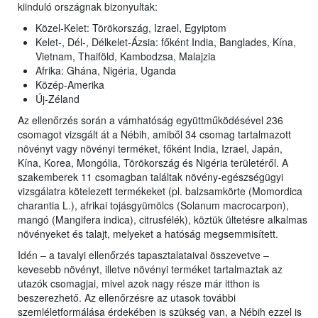
kiinduló országnak bizonyultak:
Közel-Kelet: Törökország, Izrael, Egyiptom
Kelet-, Dél-, Délkelet-Ázsia: főként India, Banglades, Kína,
Vietnam, Thaiföld, Kambodzsa, Malajzia
Afrika: Ghána, Nigéria, Uganda
Közép-Amerika
Új-Zéland
Az ellenőrzés során a vámhatóság együttműködésével 236
csomagot vizsgált át a Nébih, amiből 34 csomag tartalmazott
növényt vagy növényi terméket, főként India, Izrael, Japán,
Kína, Korea, Mongólia, Törökország és Nigéria területéről. A
szakemberek 11 csomagban találtak növény-egészségügyi
vizsgálatra kötelezett termékeket (pl. balzsamkörte (Momordica
charantia L.), afrikai tojásgyümölcs (Solanum macrocarpon),
mangó (Mangifera indica), citrusfélék), köztük ültetésre alkalmas
növényeket és talajt, melyeket a hatóság megsemmisített.
Idén – a tavalyi ellenőrzés tapasztalataival összevetve –
kevesebb növényt, illetve növényi terméket tartalmaztak az
utazók csomagjai, mivel azok nagy része már itthon is
beszerezhető. Az ellenőrzésre az utasok további
szemléletformálása érdekében is szükség van, a Nébih ezzel is