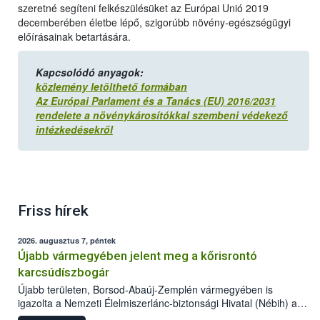
szeretné segíteni felkészülésüket az Európai Unió 2019
decemberében életbe lépő, szigorúbb növény-egészségügyi
előírásainak betartására.
Kapcsolódó anyagok:
közlemény letölthető formában
Az Európai Parlament és a Tanács (EU) 2016/2031
rendelete a növénykárosítókkal szembeni védekező
intézkedésekről
Friss hírek
2026. augusztus 7, péntek
Újabb vármegyében jelent meg a kőrisrontó
karcsúdíszbogár
Újabb területen, Borsod-Abaúj-Zemplén vármegyében is
igazolta a Nemzeti Élelmiszerlánc-biztonsági Hivatal (Nébih) a
kőrisrontó karcsúdíszbogár (Agrilus planipennis) jelenlétét. A