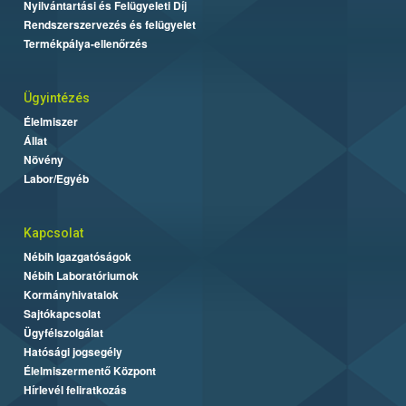
Nyilvántartási és Felügyeleti Díj
Rendszerszervezés és felügyelet
Termékpálya-ellenőrzés
Ügyintézés
Élelmiszer
Állat
Növény
Labor/Egyéb
Kapcsolat
Nébih Igazgatóságok
Nébih Laboratóriumok
Kormányhivatalok
Sajtókapcsolat
Ügyfélszolgálat
Hatósági jogsegély
Élelmiszermentő Központ
Hírlevél feliratkozás