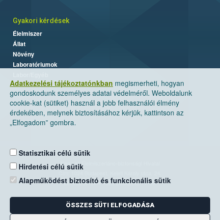
Gyakori kérdések
Élelmiszer
Állat
Növény
Laboratóriumok
Labor/Egyéb
Adatkezelési tájékoztatónkban
megismerheti, hogyan
gondoskodunk személyes adatai védelméről. Weboldalunk
cookie-kat (sütiket) használ a jobb felhasználói élmény
érdekében, melynek biztosításához kérjük, kattintson az
„Elfogadom” gombra.
Statisztikai célú sütik
Nemzeti Élelmiszerlánc-biztonsági Hivatal
Hirdetési célú sütik
Cím: 1024 Budapest, Keleti Károly utca. 24.
Alapműködést biztosító és funkcionális sütik
Levelezési cím: 1525 Budapest. Pf. 30.
ÖSSZES SÜTI ELFOGADÁSA
E-mail:
ugyfelszolgalat@nebih.gov.hu
Zöld szám: 06-80/263-244