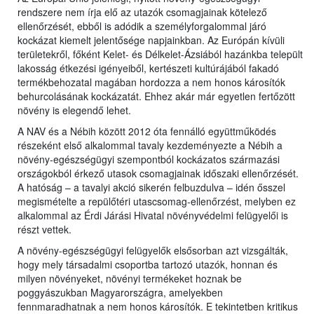
rendszere nem írja elő az utazók csomagjainak kötelező
ellenőrzését, ebből is adódik a személyforgalommal járó
kockázat kiemelt jelentősége napjainkban. Az Európán kívüli
területekről, főként Kelet- és Délkelet-Ázsiából hazánkba települt
lakosság étkezési igényeiből, kertészeti kultúrájából fakadó
termékbehozatal magában hordozza a nem honos károsítók
behurcolásának kockázatát. Ehhez akár már egyetlen fertőzött
növény is elegendő lehet.
A NAV és a Nébih között 2012 óta fennálló együttműködés
részeként első alkalommal tavaly kezdeményezte a Nébih a
növény-egészségügyi szempontból kockázatos származási
országokból érkező utasok csomagjainak időszaki ellenőrzését.
A hatóság – a tavalyi akció sikerén felbuzdulva – idén ősszel
megismételte a repülőtéri utascsomag-ellenőrzést, melyben ez
alkalommal az Érdi Járási Hivatal növényvédelmi felügyelői is
részt vettek.
A növény-egészségügyi felügyelők elsősorban azt vizsgálták,
hogy mely társadalmi csoportba tartozó utazók, honnan és
milyen növényeket, növényi termékeket hoznak be
poggyászukban Magyarországra, amelyekben
fennmaradhatnak a nem honos károsítók. E tekintetben kritikus