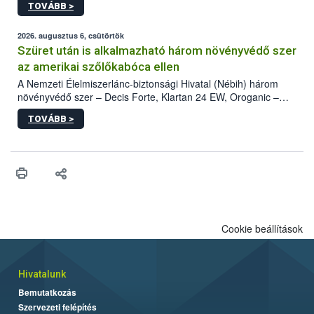
TOVÁBB >
kártevőt nem csak színcsapdában találták meg, de már fertőzött
fában is azonosították. A növényvédelmi szakemberek folytatják
az intenzív felderítést, emellett az intézkedéseket a szlovák
2026. augusztus 6, csütörtök
hatósággal is összehangolják a terjedés megállítása érdekében.
Szüret után is alkalmazható három növényvédő szer
az amerikai szőlőkabóca ellen
A Nemzeti Élelmiszerlánc-biztonsági Hivatal (Nébih) három
növényvédő szer – Decis Forte, Klartan 24 EW, Oroganic –
engedélyokiratát módosította, így azok a szüretet követően,
TOVÁBB >
egészen a vesszőérettség (BBCH 91) stádiumáig
felhasználhatóak a szőlőben. A kiterjesztések célja, hogy a korai
érésű szőlőkben is legyen lehetőség a károsító elleni további
védekezésre. Az Oroganic készítmény kis kiszerelésben kiskerti
felhasználók számára is elérhető és ökológiai termesztésben is
engedélyezett.
Cookie beállítások
Hivatalunk
Bemutatkozás
Szervezeti felépítés