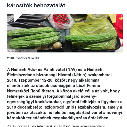
károsítók behozatalát
2018. október 9, kedd
A Nemzeti Adó- és Vámhivatal (NAV) és a Nemzeti
Élelmiszerlánc-biztonsági Hivatal (Nébih) szakemberei
2018. szeptember 12-20. között négy alkalommal
ellenőrizték az utasok csomagjait a Liszt Ferenc
Nemzetközi Repülőtéren. A közös akció célja az volt, hogy
felmérjék a személyi forgalommal járó növény-
egészségügyi kockázatokat, egyúttal felhívják a figyelmet a
2019 decemberétől szigorodó uniós szabályozásra, amely a
jövőben az utazóktól is felelős magatartást vár el a növényi
károsítók terjedésének megakadályozása érdekében.
Az Európai Unió jelenlegi, nyitott növény-egészségügyi