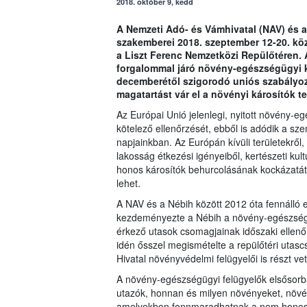
2018. október 9, kedd
A Nemzeti Adó- és Vámhivatal (NAV) és a
szakemberei 2018. szeptember 12-20. köz
a Liszt Ferenc Nemzetközi Repülőtéren. A
forgalommal járó növény-egészségügyi ko
decemberétől szigorodó uniós szabályozá
magatartást vár el a növényi károsítók
Az Európai Unió jelenlegi, nyitott növény-
kötelező ellenőrzését, ebből is adódik a sz
napjainkban. Az Európán kívüli területekről,
lakosság étkezési igényeiből, kertészeti k
honos károsítók behurcolásának kockázatát.
lehet.
A NAV és a Nébih között 2012 óta fennálló 
kezdeményezte a Nébih a növény-egészség
érkező utasok csomagjainak időszaki ellenőr
idén ősszel megismételte a repülőtéri utas
Hivatal növényvédelmi felügyelői is részt vet
A növény-egészségügyi felügyelők elsősorba
utazók, honnan és milyen növényeket, növ
amelyekben fennmaradhatnak a nem honos kár