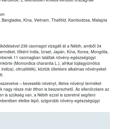
tom
ia, Banglades, Kína, Vietnam, Thaiföld, Kambodzsa, Malajzia
ködésével 236 csomagot vizsgált át a Nébih, amiből 34
rméket, főként India, Izrael, Japán, Kína, Korea, Mongólia,
kemberek 11 csomagban találtak növény-egészségügyi
amkörte (Momordica charantia L.), afrikai tojásgyümölcs
dica), citrusfélék), köztük ültetésre alkalmas növényeket
t.
 összevetve – kevesebb növényt, illetve növényi terméket
k nagy része már itthon is beszerezhető. Az ellenőrzésre az
n is szükség van, a Nébih ezzel is szeretné segíteni
mberében életbe lépő, szigorúbb növény-egészségügyi