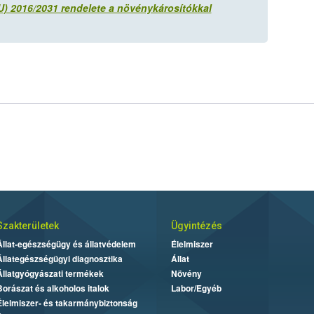
U) 2016/2031 rendelete a növénykárosítókkal
Szakterületek
Ügyintézés
Állat-egészségügy és állatvédelem
Élelmiszer
Állategészségügyi diagnosztika
Állat
Állatgyógyászati termékek
Növény
Borászat és alkoholos italok
Labor/Egyéb
Élelmiszer- és takarmánybiztonság