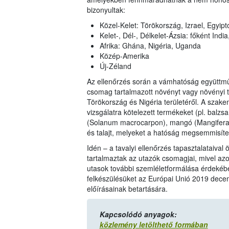
bizonyultak:
Közel-Kelet: Törökország, Izrael, Egyip
Kelet-, Dél-, Délkelet-Ázsia: főként Ind
Afrika: Ghána, Nigéria, Uganda
Közép-Amerika
Új-Zéland
Az ellenőrzés során a vámhatóság együttmű
csomag tartalmazott növényt vagy növényi te
Törökország és Nigéria területéről. A sza
vizsgálatra kötelezett termékeket (pl. balzs
(Solanum macrocarpon), mangó (Mangifera in
és talajt, melyeket a hatóság megsemmisítet
Idén – a tavalyi ellenőrzés tapasztalataival
tartalmaztak az utazók csomagjai, mivel azo
utasok további szemléletformálása érdekébe
felkészülésüket az Európai Unió 2019 dece
előírásainak betartására.
Kapcsolódó anyagok:
közlemény letölthető formában