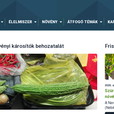
ÉLELMISZER
NÖVÉNY
ÁTFOGÓ TÉMÁK
KA
ényi károsítók behozatalát
Fris
2026. 
Szür
növé
szől
A Nem
(Nébi
Klart