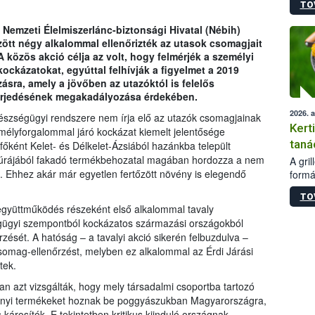
TO
módos
egész
 Nemzeti Élelmiszerlánc-biztonsági Hivatal (Nébih)
felha
ött négy alkalommal ellenőrizték az utasok csomagjait
célja
 közös akció célja az volt, hogy felmérjék a személyi
lehet
ckázatokat, egyúttal felhívják a figyelmet a 2019
Az Or
sra, amely a jövőben az utazóktól is felelős
felha
 terjedésének megakadályozása érdekében.
terme
2026. 
egészségügyi rendszere nem írja elő az utazók csomagjainak
Kert
emélyforgalommal járó kockázat kiemelt jelentősége
taná
 főként Kelet- és Délkelet-Ázsiából hazánkba települt
ultúrájából fakadó termékbehozatal magában hordozza a nem
A gri
 Ehhez akár már egyetlen fertőzött növény is elegendő
formá
romlá
TO
szapo
együttműködés részeként első alkalommal tavaly
sütög
ügyi szempontból kockázatos származási országokból
techni
zését. A hatóság – a tavalyi akció sikerén felbuzdulva –
alapa
csomag-ellenőrzést, melyben ez alkalommal az Érdi Járási
higié
tek.
hőkez
tárol
n azt vizsgálták, hogy mely társadalmi csoportba tartozó
Hivat
ényi termékeket hoznak be poggyászukban Magyarországra,
a biz
osítók. E tekintetben kritikus kiinduló országnak