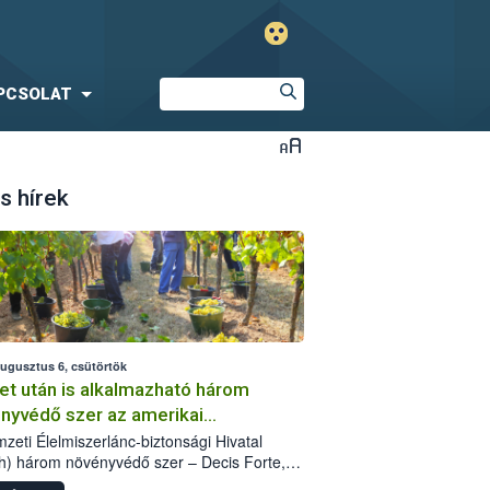
PCSOLAT
s hírek
augusztus 6, csütörtök
et után is alkalmazható három
nyvédő szer az amerikai
őkabóca ellen
zeti Élelmiszerlánc-biztonsági Hivatal
h) három növényvédő szer – Decis Forte,
an 24 EW, Oroganic – engedélyokiratát