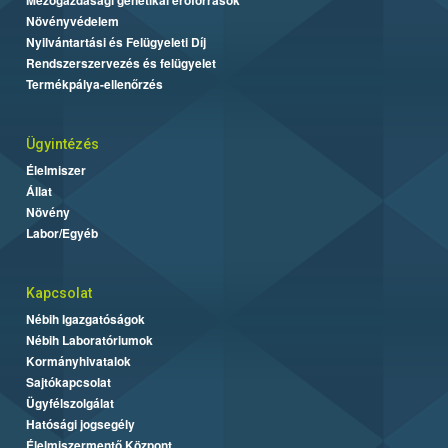
Mezőgazdasági genetikai erőforrások
Növényvédelem
Nyilvántartási és Felügyeleti Díj
Rendszerszervezés és felügyelet
Termékpálya-ellenőrzés
Ügyintézés
Élelmiszer
Állat
Növény
Labor/Egyéb
Kapcsolat
Nébih Igazgatóságok
Nébih Laboratóriumok
Kormányhivatalok
Sajtókapcsolat
Ügyfélszolgálat
Hatósági jogsegély
Élelmiszermentő Központ