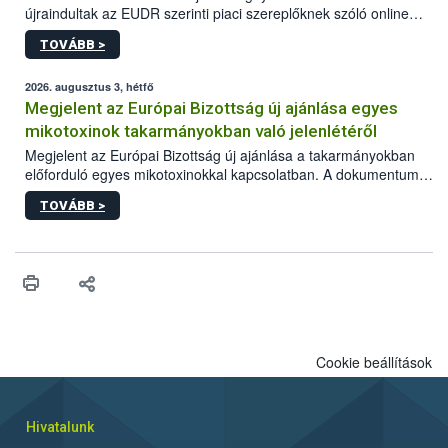
újraindultak az EUDR szerinti piaci szereplőknek szóló online
képzések.
TOVÁBB >
2026. augusztus 3, hétfő
Megjelent az Európai Bizottság új ajánlása egyes
mikotoxinok takarmányokban való jelenlétéről
Megjelent az Európai Bizottság új ajánlása a takarmányokban
előforduló egyes mikotoxinokkal kapcsolatban. A dokumentum
2027-től új irányértékek alkalmazását írja elő, és a jelenleg
TOVÁBB >
hatályos uniós ajánlások helyébe lép.
Cookie beállítások
Hivatalunk