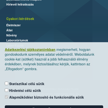
Hírlevél feliratkozás
Gyakori kérdések
Élelmiszer
Állat
Növény
Laboratóriumok
Labor/Egyéb
Adatkezelési tájékoztatónkban
megismerheti, hogyan
gondoskodunk személyes adatai védelméről. Weboldalunk
cookie-kat (sütiket) használ a jobb felhasználói élmény
érdekében, melynek biztosításához kérjük, kattintson az
„Elfogadom” gombra.
Statisztikai célú sütik
Nemzeti Élelmiszerlánc-biztonsági Hivatal
Hirdetési célú sütik
Cím: 1024 Budapest, Keleti Károly utca. 24.
Alapműködést biztosító és funkcionális sütik
Levelezési cím: 1525 Budapest. Pf. 30.