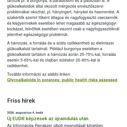
tartozik pl. a burgonya, a paradicsom és a padlizsán is. A
glükoalkaloidok által okozott mérgezés emésztőszervi
problémákat okozhat, pl. hányingert, hányást és hasmenést. A
szakértők szerint főként átlagos és nagyfogyasztó csecsemők
és kisgyermekek esetében lehet magasabb az egészségügyi
kockázat, felnőttek esetében viszont csak a nagyfogyasztóknál
jelenthet egészségügyi problémát.
A hámozás, a forralás és a sütés csökkentheti az élelmiszer
glükoalkaloid tartalmát. Például burgonya esetében a
glükoalkaloid tartalom a hámozás során 25-75%-kal, forralás
esetén 5-65%-kal és olajban sütéskor 20-90%-kal is
csökkenhet.
További információ az alábbi linken:
Glycoalkaloids in potatoes: public health risks assessed
Friss hírek
2026. augusztus 4, kedd
Új EUDR képzések az újraindulás után
Az Információs Rendszer újbóli megnyitását követően