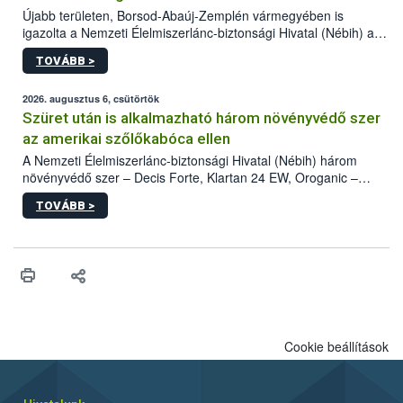
Újabb területen, Borsod-Abaúj-Zemplén vármegyében is
igazolta a Nemzeti Élelmiszerlánc-biztonsági Hivatal (Nébih) a
kőrisrontó karcsúdíszbogár (Agrilus planipennis) jelenlétét. A
TOVÁBB >
kártevőt nem csak színcsapdában találták meg, de már fertőzött
fában is azonosították. A növényvédelmi szakemberek folytatják
az intenzív felderítést, emellett az intézkedéseket a szlovák
2026. augusztus 6, csütörtök
hatósággal is összehangolják a terjedés megállítása érdekében.
Szüret után is alkalmazható három növényvédő szer
az amerikai szőlőkabóca ellen
A Nemzeti Élelmiszerlánc-biztonsági Hivatal (Nébih) három
növényvédő szer – Decis Forte, Klartan 24 EW, Oroganic –
engedélyokiratát módosította, így azok a szüretet követően,
TOVÁBB >
egészen a vesszőérettség (BBCH 91) stádiumáig
felhasználhatóak a szőlőben. A kiterjesztések célja, hogy a korai
érésű szőlőkben is legyen lehetőség a károsító elleni további
védekezésre. Az Oroganic készítmény kis kiszerelésben kiskerti
felhasználók számára is elérhető és ökológiai termesztésben is
engedélyezett.
Cookie beállítások