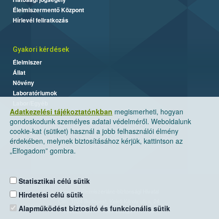
Élelmiszermentő Központ
Hírlevél feliratkozás
Gyakori kérdések
Élelmiszer
Állat
Növény
Laboratóriumok
Labor/Egyéb
Adatkezelési tájékoztatónkban
megismerheti, hogyan
gondoskodunk személyes adatai védelméről. Weboldalunk
cookie-kat (sütiket) használ a jobb felhasználói élmény
érdekében, melynek biztosításához kérjük, kattintson az
„Elfogadom” gombra.
Statisztikai célú sütik
Nemzeti Élelmiszerlánc-biztonsági Hivatal
Hirdetési célú sütik
Cím: 1024 Budapest, Keleti Károly utca. 24.
Alapműködést biztosító és funkcionális sütik
Levelezési cím: 1525 Budapest. Pf. 30.