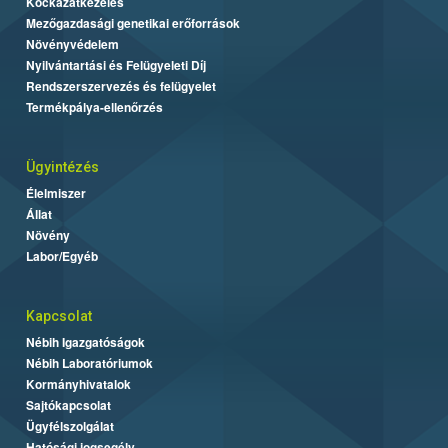
Kockázatkezelés
Mezőgazdasági genetikai erőforrások
Növényvédelem
Nyilvántartási és Felügyeleti Díj
Rendszerszervezés és felügyelet
Termékpálya-ellenőrzés
Ügyintézés
Élelmiszer
Állat
Növény
Labor/Egyéb
Kapcsolat
Nébih Igazgatóságok
Nébih Laboratóriumok
Kormányhivatalok
Sajtókapcsolat
Ügyfélszolgálat
Hatósági jogsegély