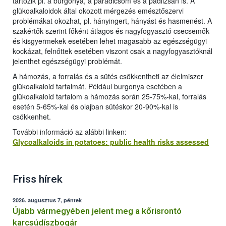
tartozik pl. a burgonya, a paradicsom és a padlizsán is. A
glükoalkaloidok által okozott mérgezés emésztőszervi
problémákat okozhat, pl. hányingert, hányást és hasmenést. A
szakértők szerint főként átlagos és nagyfogyasztó csecsemők
és kisgyermekek esetében lehet magasabb az egészségügyi
kockázat, felnőttek esetében viszont csak a nagyfogyasztóknál
jelenthet egészségügyi problémát.
A hámozás, a forralás és a sütés csökkentheti az élelmiszer
glükoalkaloid tartalmát. Például burgonya esetében a
glükoalkaloid tartalom a hámozás során 25-75%-kal, forralás
esetén 5-65%-kal és olajban sütéskor 20-90%-kal is
csökkenhet.
További információ az alábbi linken:
Glycoalkaloids in potatoes: public health risks assessed
Friss hírek
2026. augusztus 7, péntek
Újabb vármegyében jelent meg a kőrisrontó
karcsúdíszbogár