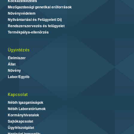
Kockázatkezelés
Mezőgazdasági genetikai erőforrások
Növényvédelem
Nyilvántartási és Felügyeleti Díj
Rendszerszervezés és felügyelet
Termékpálya-ellenőrzés
Ügyintézés
Élelmiszer
Állat
Növény
Labor/Egyéb
Kapcsolat
Nébih Igazgatóságok
Nébih Laboratóriumok
Kormányhivatalok
Sajtókapcsolat
Ügyfélszolgálat
Hatósági jogsegély