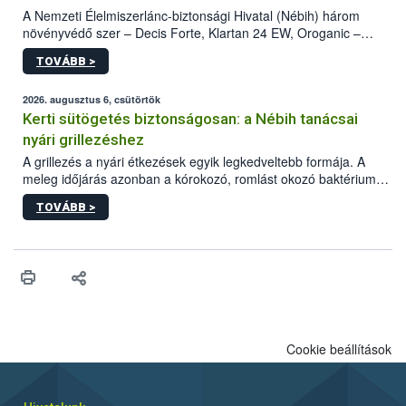
A Nemzeti Élelmiszerlánc-biztonsági Hivatal (Nébih) három
növényvédő szer – Decis Forte, Klartan 24 EW, Oroganic –
engedélyokiratát módosította, így azok a szüretet követően,
TOVÁBB >
egészen a vesszőérettség (BBCH 91) stádiumáig
felhasználhatóak a szőlőben. A kiterjesztések célja, hogy a korai
érésű szőlőkben is legyen lehetőség a károsító elleni további
2026. augusztus 6, csütörtök
védekezésre. Az Oroganic készítmény kis kiszerelésben kiskerti
Kerti sütögetés biztonságosan: a Nébih tanácsai
felhasználók számára is elérhető és ökológiai termesztésben is
nyári grillezéshez
engedélyezett.
A grillezés a nyári étkezések egyik legkedveltebb formája. A
meleg időjárás azonban a kórokozó, romlást okozó baktériumok
gyorsabb szaporodásának is kedvez. A szabadtéri sütögetés
TOVÁBB >
ezért nem csupán a megfelelő sütési technikáról szól: legalább
ilyen fontos az alapanyagok biztonságos kezelése, az alapvető
higiéniai szabályok betartása, a megfelelő hőkezelés, valamint a
maradékok szakszerű tárolása. A Nemzeti Élelmiszerlánc-
biztonsági Hivatal (Nébih) Oktatási Programja összegyűjtötte a
biztonságos grillezés legfontosabb tudnivalóit.
Cookie beállítások