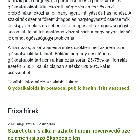
tartozik pl. a burgonya, a paradicsom és a padlizsán is. A
glükoalkaloidok által okozott mérgezés emésztőszervi
problémákat okozhat, pl. hányingert, hányást és hasmenést. A
szakértők szerint főként átlagos és nagyfogyasztó csecsemők
és kisgyermekek esetében lehet magasabb az egészségügyi
kockázat, felnőttek esetében viszont csak a nagyfogyasztóknál
jelenthet egészségügyi problémát.
A hámozás, a forralás és a sütés csökkentheti az élelmiszer
glükoalkaloid tartalmát. Például burgonya esetében a
glükoalkaloid tartalom a hámozás során 25-75%-kal, forralás
esetén 5-65%-kal és olajban sütéskor 20-90%-kal is
csökkenhet.
További információ az alábbi linken:
Glycoalkaloids in potatoes: public health risks assessed
Friss hírek
2026. augusztus 6, csütörtök
Szüret után is alkalmazható három növényvédő szer
az amerikai szőlőkabóca ellen