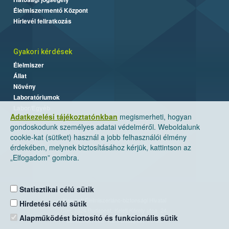
Élelmiszermentő Központ
Hírlevél feliratkozás
Gyakori kérdések
Élelmiszer
Állat
Növény
Laboratóriumok
Labor/Egyéb
Adatkezelési tájékoztatónkban
megismerheti, hogyan
gondoskodunk személyes adatai védelméről. Weboldalunk
cookie-kat (sütiket) használ a jobb felhasználói élmény
érdekében, melynek biztosításához kérjük, kattintson az
„Elfogadom” gombra.
Statisztikai célú sütik
Nemzeti Élelmiszerlánc-biztonsági Hivatal
Hirdetési célú sütik
Cím: 1024 Budapest, Keleti Károly utca. 24.
Alapműködést biztosító és funkcionális sütik
Levelezési cím: 1525 Budapest. Pf. 30.