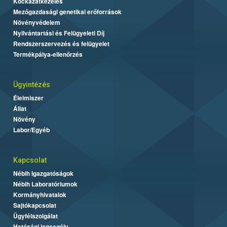
Kockázatkezelés
Mezőgazdasági genetikai erőforrások
Növényvédelem
Nyilvántartási és Felügyeleti Díj
Rendszerszervezés és felügyelet
Termékpálya-ellenőrzés
Ügyintézés
Élelmiszer
Állat
Növény
Labor/Egyéb
Kapcsolat
Nébih Igazgatóságok
Nébih Laboratóriumok
Kormányhivatalok
Sajtókapcsolat
Ügyfélszolgálat
Hatósági jogsegély