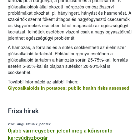
tartozik pl. a burgonya, a paradicsom és a padlizsán is. A
glükoalkaloidok által okozott mérgezés emésztőszervi
problémákat okozhat, pl. hányingert, hányást és hasmenést. A
szakértők szerint főként átlagos és nagyfogyasztó csecsemők
és kisgyermekek esetében lehet magasabb az egészségügyi
kockázat, felnőttek esetében viszont csak a nagyfogyasztóknál
jelenthet egészségügyi problémát.
A hámozás, a forralás és a sütés csökkentheti az élelmiszer
glükoalkaloid tartalmát. Például burgonya esetében a
glükoalkaloid tartalom a hámozás során 25-75%-kal, forralás
esetén 5-65%-kal és olajban sütéskor 20-90%-kal is
csökkenhet.
További információ az alábbi linken:
Glycoalkaloids in potatoes: public health risks assessed
Friss hírek
2026. augusztus 7, péntek
Újabb vármegyében jelent meg a kőrisrontó
karcsúdíszbogár