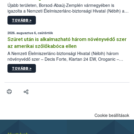
Újabb területen, Borsod-Abaúj-Zemplén vármegyében is
igazolta a Nemzeti Élelmiszerlánc-biztonsági Hivatal (Nébih) a
kőrisrontó karcsúdíszbogár (Agrilus planipennis) jelenlétét. A
TOVÁBB >
kártevőt nem csak színcsapdában találták meg, de már fertőzött
fában is azonosították. A növényvédelmi szakemberek folytatják
az intenzív felderítést, emellett az intézkedéseket a szlovák
2026. augusztus 6, csütörtök
hatósággal is összehangolják a terjedés megállítása érdekében.
Szüret után is alkalmazható három növényvédő szer
az amerikai szőlőkabóca ellen
A Nemzeti Élelmiszerlánc-biztonsági Hivatal (Nébih) három
növényvédő szer – Decis Forte, Klartan 24 EW, Oroganic –
engedélyokiratát módosította, így azok a szüretet követően,
TOVÁBB >
egészen a vesszőérettség (BBCH 91) stádiumáig
felhasználhatóak a szőlőben. A kiterjesztések célja, hogy a korai
érésű szőlőkben is legyen lehetőség a károsító elleni további
védekezésre. Az Oroganic készítmény kis kiszerelésben kiskerti
felhasználók számára is elérhető és ökológiai termesztésben is
engedélyezett.
Cookie beállítások