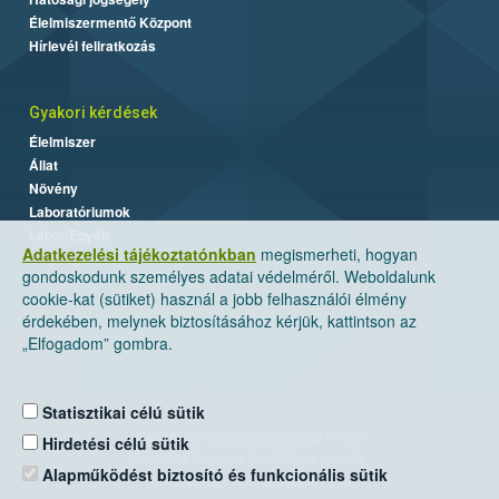
Élelmiszermentő Központ
Hírlevél feliratkozás
Gyakori kérdések
Élelmiszer
Állat
Növény
Laboratóriumok
Labor/Egyéb
Adatkezelési tájékoztatónkban
megismerheti, hogyan
gondoskodunk személyes adatai védelméről. Weboldalunk
cookie-kat (sütiket) használ a jobb felhasználói élmény
érdekében, melynek biztosításához kérjük, kattintson az
„Elfogadom” gombra.
Statisztikai célú sütik
Nemzeti Élelmiszerlánc-biztonsági Hivatal
Hirdetési célú sütik
Cím: 1024 Budapest, Keleti Károly utca. 24.
Alapműködést biztosító és funkcionális sütik
Levelezési cím: 1525 Budapest. Pf. 30.