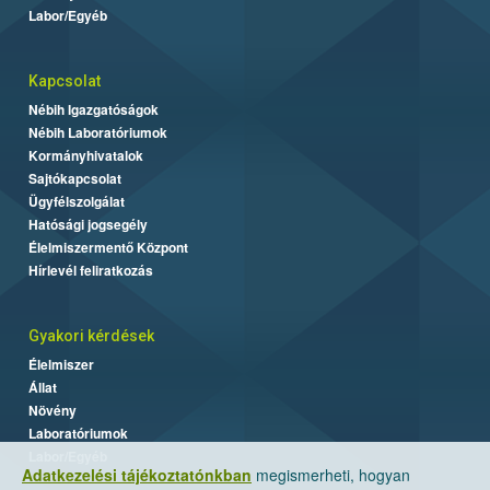
Labor/Egyéb
Kapcsolat
Nébih Igazgatóságok
Nébih Laboratóriumok
Kormányhivatalok
Sajtókapcsolat
Ügyfélszolgálat
Hatósági jogsegély
Élelmiszermentő Központ
Hírlevél feliratkozás
Gyakori kérdések
Élelmiszer
Állat
Növény
Laboratóriumok
Labor/Egyéb
Adatkezelési tájékoztatónkban
megismerheti, hogyan