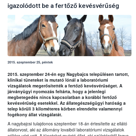
igazolódott be a fertőző kevésvérűség
2015. szeptember 25, péntek
2015. szeptember 24-én egy Nagybajcs településen tartott,
klinikai tüneteket is mutató lónál a laboratóriumi
vizsgálatok megerősítették a fertőző kevésvérűséget. A
járványügyi nyomozás feltárta, hogy a jelenlegi
megbetegedés nincs kapcsolatban a korábbi fertőző
kevésvérűség esetekkel. Az állategészségügyi hatóság a
telep körüli 3 kilométeres körben elrendelte valamennyi
fogékony állat vizsgálatát.
A nagybajcsi tulajdonos szeptember 18-án értesítette az ellátó
állatorvost, aki az állomány lovaiból laboratóriumi vizsgálatok
céljára vért vett. A tüneteket mutató állat, aki születésétől fogva