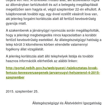
az állományban tartózkodott és azt a betegség megállapítását
megelőzően sem hagyta el, végül szeptember 22-én elhullott. A
tulajdonosnak további egy, egy évvel ezelőtt vásárolt lova van,
aki jelenleg forgalmi korlátozás alatt áll fertőző kevésvérűség
gyanúja miatt.
A szakemberek a járványügyi nyomozás során megállapították,
hogy a jelenlegi megbetegedés nincs kapcsolatban a korábbi
fertőző kevésvérűség esetekkel. Az állategészségügyi hatóság a
telep körüli 3 kilométeres körben elrendelte valamennyi
fogékony állat vizsgálatát.
A jelenleg korlátozás alatt álló telephelyek listája és további
hasznos információk elérhetőek az alábbi linken:
http://portal.nebih.gov.hu/web/guest/-/tajekoztatas-lovak-
fertozo-kevesverusegenek-jarvanyugyi-helyzeterol-4-2015-
szeptember
2015. szeptember 25.
Állategészségügyi és Állatvédelmi Igazgatóság