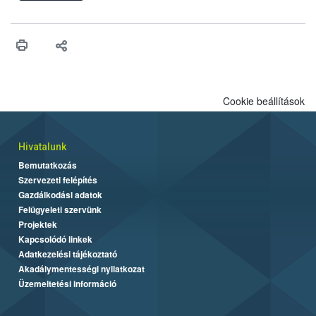
engedélyezését. Ezen eljárások során szükség esetén be kell
vonni az ebek viselkedésének megítélésében jártas szakértőt.
Cookie beállítások
Hivatalunk
Bemutatkozás
Szervezeti felépítés
Gazdálkodási adatok
Felügyeleti szervünk
Projektek
Kapcsolódó linkek
Adatkezelési tájékoztató
Akadálymentességi nyilatkozat
Üzemeltetési információ