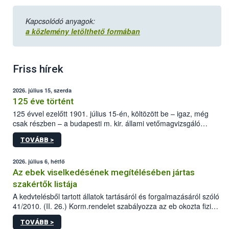
Kapcsolódó anyagok:
a közlemény letölthető formában
Friss hírek
2026. július 15, szerda
125 éve történt
125 évvel ezelőtt 1901. július 15-én, költözött be – igaz, még
csak részben – a budapesti m. kir. állami vetőmagvizsgáló
állomás a Kis Rókus utca 15. szám alatti, Czigler Győző által
TOVÁBB >
tervezett új épületébe.
2026. július 6, hétfő
Az ebek viselkedésének megítélésében jártas
szakértők listája
A kedvtelésből tartott állatok tartásáról és forgalmazásáról szóló
41/2010. (II. 26.) Korm.rendelet szabályozza az eb okozta fizikai
sérülés, illetve ennek veszélye keletkezésekor felmerülő
TOVÁBB >
hatósági feladatokat, valamint a veszélyes eb tartását és annak