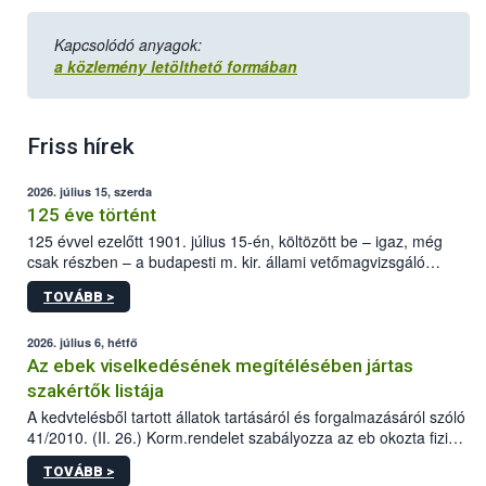
Kapcsolódó anyagok:
a közlemény letölthető formában
Friss hírek
2026. július 15, szerda
125 éve történt
125 évvel ezelőtt 1901. július 15-én, költözött be – igaz, még
csak részben – a budapesti m. kir. állami vetőmagvizsgáló
állomás a Kis Rókus utca 15. szám alatti, Czigler Győző által
TOVÁBB >
tervezett új épületébe.
2026. július 6, hétfő
Az ebek viselkedésének megítélésében jártas
szakértők listája
A kedvtelésből tartott állatok tartásáról és forgalmazásáról szóló
41/2010. (II. 26.) Korm.rendelet szabályozza az eb okozta fizikai
sérülés, illetve ennek veszélye keletkezésekor felmerülő
TOVÁBB >
hatósági feladatokat, valamint a veszélyes eb tartását és annak