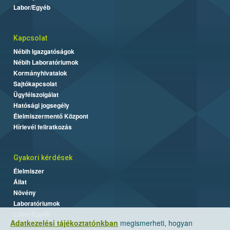
Labor/Egyéb
Kapcsolat
Nébih Igazgatóságok
Nébih Laboratóriumok
Kormányhivatalok
Sajtókapcsolat
Ügyfélszolgálat
Hatósági jogsegély
Élelmiszermentő Központ
Hírlevél feliratkozás
Gyakori kérdések
Élelmiszer
Állat
Növény
Laboratóriumok
Labor/Egyéb
Adatkezelési tájékoztatónkban
megismerheti, hogyan