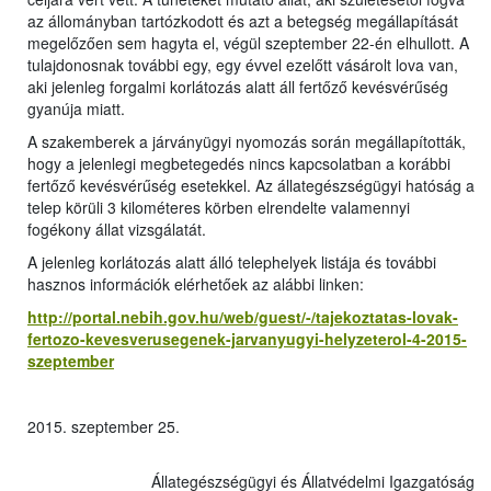
az állományban tartózkodott és azt a betegség megállapítását
megelőzően sem hagyta el, végül szeptember 22-én elhullott. A
tulajdonosnak további egy, egy évvel ezelőtt vásárolt lova van,
aki jelenleg forgalmi korlátozás alatt áll fertőző kevésvérűség
gyanúja miatt.
A szakemberek a járványügyi nyomozás során megállapították,
hogy a jelenlegi megbetegedés nincs kapcsolatban a korábbi
fertőző kevésvérűség esetekkel. Az állategészségügyi hatóság a
telep körüli 3 kilométeres körben elrendelte valamennyi
fogékony állat vizsgálatát.
A jelenleg korlátozás alatt álló telephelyek listája és további
hasznos információk elérhetőek az alábbi linken:
http://portal.nebih.gov.hu/web/guest/-/tajekoztatas-lovak-
fertozo-kevesverusegenek-jarvanyugyi-helyzeterol-4-2015-
szeptember
2015. szeptember 25.
Állategészségügyi és Állatvédelmi Igazgatóság