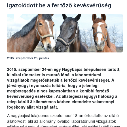
igazolódott be a fertőző kevésvérűség
2015. szeptember 25, péntek
2015. szeptember 24-én egy Nagybajcs településen tartott,
klinikai tüneteket is mutató lónál a laboratóriumi
vizsgálatok megerősítették a fertőző kevésvérűséget. A
járványügyi nyomozás feltárta, hogy a jelenlegi
megbetegedés nincs kapcsolatban a korábbi fertőző
kevésvérűség esetekkel. Az állategészségügyi hatóság a
telep körüli 3 kilométeres körben elrendelte valamennyi
fogékony állat vizsgálatát.
A nagybajcsi tulajdonos szeptember 18-án értesítette az ellátó
állatorvost, aki az állomány lovaiból laboratóriumi vizsgálatok
céljára vért vett. A tüneteket mutató állat, aki születésétől fogva