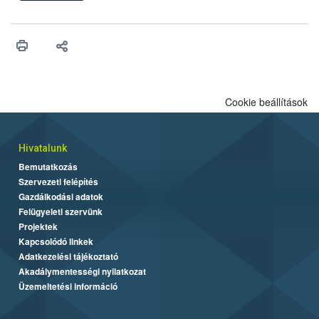
engedélyezését. Ezen eljárások során szükség esetén be kell
vonni az ebek viselkedésének megítélésében jártas szakértőt.
Cookie beállítások
Hivatalunk
Bemutatkozás
Szervezeti felépítés
Gazdálkodási adatok
Felügyeleti szervünk
Projektek
Kapcsolódó linkek
Adatkezelési tájékoztató
Akadálymentességi nyilatkozat
Üzemeltetési információ