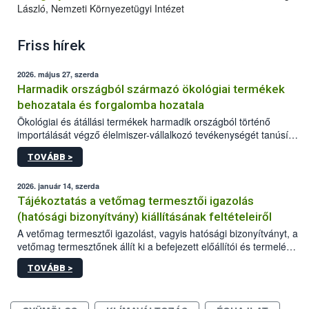
László, Nemzeti Környezetügyi Intézet
Friss hírek
2026. május 27, szerda
Harmadik országból származó ökológiai termékek
behozatala és forgalomba hozatala
Ökológiai és átállási termékek harmadik országból történő
importálását végző élelmiszer-vállalkozó tevékenységét tanúsító
szervezet ellenőrzése alatt folytathatja. E célból szükséges a
TOVÁBB >
tevékenység megkezdése előtt a szervezetnél a nyilvántartásba
vételét kérni.
2026. január 14, szerda
Tájékoztatás a vetőmag termesztői igazolás
(hatósági bizonyítvány) kiállításának feltételeiről
A vetőmag termesztői igazolást, vagyis hatósági bizonyítványt, a
vetőmag termesztőnek állít ki a befejezett előállítói és termelési
ciklus után a Nemzeti Élelmiszerlánc-biztonsági Hivatal
TOVÁBB >
Mezőgazdasági Genetikai Erőforrások Igazgatósága (Nébih
MGEI).