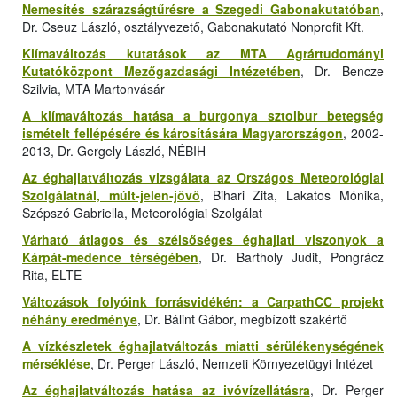
Nemesítés szárazságtűrésre a Szegedi Gabonakutatóban
,
Dr. Cseuz László, osztályvezető, Gabonakutató Nonprofit Kft.
Klímaváltozás kutatások az MTA Agrártudományi
Kutatóközpont Mezőgazdasági Intézetében
, Dr. Bencze
Szilvia, MTA Martonvásár
A klímaváltozás hatása a burgonya sztolbur betegség
ismételt fellépésére és károsítására Magyarországon
, 2002-
2013, Dr. Gergely László, NÉBIH
Az éghajlatváltozás vizsgálata az Országos Meteorológiai
Szolgálatnál, múlt-jelen-jövő
, Bihari Zita, Lakatos Mónika,
Szépszó Gabriella, Meteorológiai Szolgálat
Várható átlagos és szélsőséges éghajlati viszonyok a
Kárpát-medence térségében
, Dr. Bartholy Judit, Pongrácz
Rita, ELTE
Változások folyóink forrásvidékén: a CarpathCC projekt
néhány eredménye
, Dr. Bálint Gábor, megbízott szakértő
A vízkészletek éghajlatváltozás miatti sérülékenységének
mérséklése
, Dr. Perger László, Nemzeti Környezetügyi Intézet
Az éghajlatváltozás hatása az ivóvízellátásra
, Dr. Perger