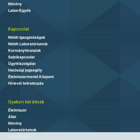
Növény
Labor/Egyéb
Kapcsolat
Nébih Igazgatóságok
Nébih Laboratóriumok
Kormányhivatalok
Sajtókapcsolat
Ügyfélszolgálat
Hatósági jogsegély
Élelmiszermentő Központ
Hírlevél feliratkozás
Gyakori kérdések
Élelmiszer
Állat
Növény
Laboratóriumok
Labor/Egyéb