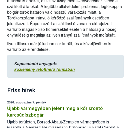
maximális értéket, ezzel szükségtelen szenvedésnek kitéve a
szállított állatokat. A legtöbb állatvédelmi probléma, legfőképp a
bolgár-török határon való hosszú várakozás miatt, a
Törökországba irányuló kérődző szállítmányok esetében
jelentkezett. Éppen ezért a szállítási útvonalon előrejelzett
várható magas külső hőmérséklet esetén a hatóság a hőség
enyhüléséig megtiltja az ilyen irányú szállítmányok indítását.
Ilyen tiltásra már júliusban sor került, és a közeljövőben is
várható az elrendelése.
Kapcsolódó anyagok:
közlemény letölthető formában
Friss hírek
2026. augusztus 7, péntek
Újabb vármegyében jelent meg a kőrisrontó
karcsúdíszbogár
Újabb területen, Borsod-Abaúj-Zemplén vármegyében is
igazolta a Nemzeti Élelmiszerlánc-biztonsági Hivatal (Nébih) a