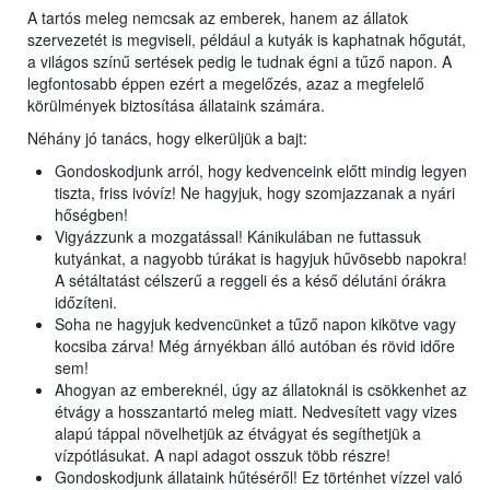
A tartós meleg nemcsak az emberek, hanem az állatok
szervezetét is megviseli, például a kutyák is kaphatnak hőgutát,
a világos színű sertések pedig le tudnak égni a tűző napon. A
legfontosabb éppen ezért a megelőzés, azaz a megfelelő
körülmények biztosítása állataink számára.
Néhány jó tanács, hogy elkerüljük a bajt:
Gondoskodjunk arról, hogy kedvenceink előtt mindig legyen
tiszta, friss ivóvíz! Ne hagyjuk, hogy szomjazzanak a nyári
hőségben!
Vigyázzunk a mozgatással! Kánikulában ne futtassuk
kutyánkat, a nagyobb túrákat is hagyjuk hűvösebb napokra!
A sétáltatást célszerű a reggeli és a késő délutáni órákra
időzíteni.
Soha ne hagyjuk kedvencünket a tűző napon kikötve vagy
kocsiba zárva! Még árnyékban álló autóban és rövid időre
sem!
Ahogyan az embereknél, úgy az állatoknál is csökkenhet az
étvágy a hosszantartó meleg miatt. Nedvesített vagy vizes
alapú táppal növelhetjük az étvágyat és segíthetjük a
vízpótlásukat. A napi adagot osszuk több részre!
Gondoskodjunk állataink hűtéséről! Ez történhet vízzel való