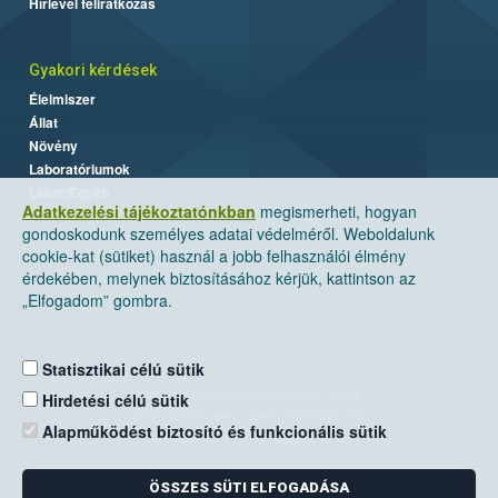
Hírlevél feliratkozás
Gyakori kérdések
Élelmiszer
Állat
Növény
Laboratóriumok
Labor/Egyéb
Adatkezelési tájékoztatónkban
megismerheti, hogyan
gondoskodunk személyes adatai védelméről. Weboldalunk
cookie-kat (sütiket) használ a jobb felhasználói élmény
érdekében, melynek biztosításához kérjük, kattintson az
„Elfogadom” gombra.
Statisztikai célú sütik
Nemzeti Élelmiszerlánc-biztonsági Hivatal
Hirdetési célú sütik
Cím: 1024 Budapest, Keleti Károly utca. 24.
Alapműködést biztosító és funkcionális sütik
Levelezési cím: 1525 Budapest. Pf. 30.
ÖSSZES SÜTI ELFOGADÁSA
E-mail:
ugyfelszolgalat@nebih.gov.hu