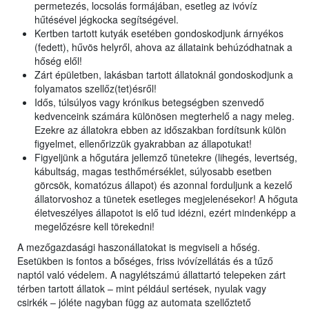
permetezés, locsolás formájában, esetleg az ivóvíz
hűtésével jégkocka segítségével.
Kertben tartott kutyák esetében gondoskodjunk árnyékos
(fedett), hűvös helyről, ahova az állataink behúzódhatnak a
hőség elől!
Zárt épületben, lakásban tartott állatoknál gondoskodjunk a
folyamatos szellőz(tet)ésről!
Idős, túlsúlyos vagy krónikus betegségben szenvedő
kedvenceink számára különösen megterhelő a nagy meleg.
Ezekre az állatokra ebben az időszakban fordítsunk külön
figyelmet, ellenőrizzük gyakrabban az állapotukat!
Figyeljünk a hőgutára jellemző tünetekre (lihegés, levertség,
kábultság, magas testhőmérséklet, súlyosabb esetben
görcsök, komatózus állapot) és azonnal forduljunk a kezelő
állatorvoshoz a tünetek esetleges megjelenésekor! A hőguta
életveszélyes állapotot is elő tud idézni, ezért mindenképp a
megelőzésre kell törekedni!
A mezőgazdasági haszonállatokat is megviseli a hőség.
Esetükben is fontos a bőséges, friss ivóvízellátás és a tűző
naptól való védelem. A nagylétszámú állattartó telepeken zárt
térben tartott állatok – mint például sertések, nyulak vagy
csirkék – jóléte nagyban függ az automata szellőztető