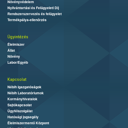
Növényvédelem
Nyilvántartási és Felügyeleti Díj
Rendszerszervezés és felügyelet
Termékpálya-ellenőrzés
Ügyintézés
Élelmiszer
Állat
Növény
Labor/Egyéb
Kapcsolat
Nébih Igazgatóságok
Nébih Laboratóriumok
Kormányhivatalok
Sajtókapcsolat
Ügyfélszolgálat
Hatósági jogsegély
Élelmiszermentő Központ