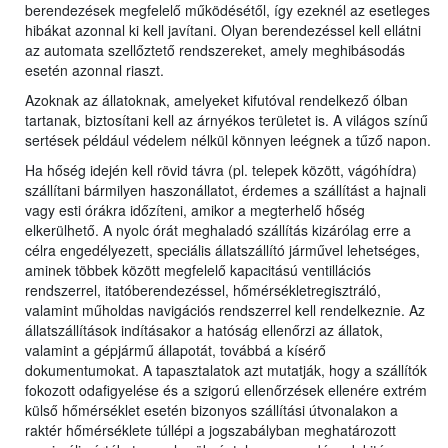
berendezések megfelelő működésétől, így ezeknél az esetleges
hibákat azonnal ki kell javítani. Olyan berendezéssel kell ellátni
az automata szellőztető rendszereket, amely meghibásodás
esetén azonnal riaszt.
Azoknak az állatoknak, amelyeket kifutóval rendelkező ólban
tartanak, biztosítani kell az árnyékos területet is. A világos színű
sertések például védelem nélkül könnyen leégnek a tűző napon.
Ha hőség idején kell rövid távra (pl. telepek között, vágóhídra)
szállítani bármilyen haszonállatot, érdemes a szállítást a hajnali
vagy esti órákra időzíteni, amikor a megterhelő hőség
elkerülhető. A nyolc órát meghaladó szállítás kizárólag erre a
célra engedélyezett, speciális állatszállító járművel lehetséges,
aminek többek között megfelelő kapacitású ventillációs
rendszerrel, itatóberendezéssel, hőmérsékletregisztráló,
valamint műholdas navigációs rendszerrel kell rendelkeznie. Az
állatszállítások indításakor a hatóság ellenőrzi az állatok,
valamint a gépjármű állapotát, továbbá a kísérő
dokumentumokat. A tapasztalatok azt mutatják, hogy a szállítók
fokozott odafigyelése és a szigorú ellenőrzések ellenére extrém
külső hőmérséklet esetén bizonyos szállítási útvonalakon a
raktér hőmérséklete túllépi a jogszabályban meghatározott