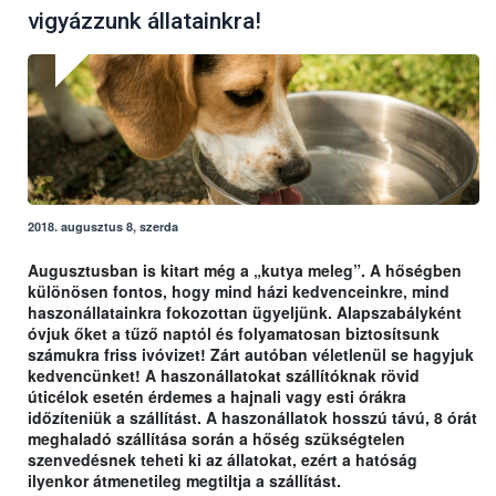
vigyázzunk állatainkra!
2018. augusztus 8, szerda
Augusztusban is kitart még a „kutya meleg”. A hőségben
különösen fontos, hogy mind házi kedvenceinkre, mind
haszonállatainkra fokozottan ügyeljünk. Alapszabályként
óvjuk őket a tűző naptól és folyamatosan biztosítsunk
számukra friss ivóvizet! Zárt autóban véletlenül se hagyjuk
kedvencünket! A haszonállatokat szállítóknak rövid
úticélok esetén érdemes a hajnali vagy esti órákra
időzíteniük a szállítást. A haszonállatok hosszú távú, 8 órát
meghaladó szállítása során a hőség szükségtelen
szenvedésnek teheti ki az állatokat, ezért a hatóság
ilyenkor átmenetileg megtiltja a szállítást.