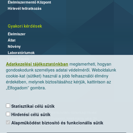
Élelmiszermentő Központ
Hírlevél feliratkozás
Gyakori kérdések
Élelmiszer
Állat
Növény
Laboratóriumok
Labor/Egyéb
Adatkezelési tájékoztatónkban
megismerheti, hogyan
gondoskodunk személyes adatai védelméről. Weboldalunk
cookie-kat (sütiket) használ a jobb felhasználói élmény
érdekében, melynek biztosításához kérjük, kattintson az
„Elfogadom” gombra.
Statisztikai célú sütik
Nemzeti Élelmiszerlánc-biztonsági Hivatal
Hirdetési célú sütik
Cím: 1024 Budapest, Keleti Károly utca. 24.
Alapműködést biztosító és funkcionális sütik
Levelezési cím: 1525 Budapest. Pf. 30.