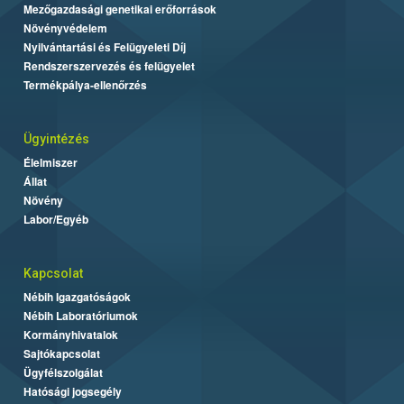
Mezőgazdasági genetikai erőforrások
Növényvédelem
Nyilvántartási és Felügyeleti Díj
Rendszerszervezés és felügyelet
Termékpálya-ellenőrzés
Ügyintézés
Élelmiszer
Állat
Növény
Labor/Egyéb
Kapcsolat
Nébih Igazgatóságok
Nébih Laboratóriumok
Kormányhivatalok
Sajtókapcsolat
Ügyfélszolgálat
Hatósági jogsegély