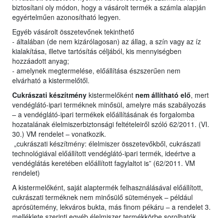
biztosítani oly módon, hogy a vásárolt termék a számla alapján
egyértelműen azonosítható legyen.
Egyéb vásárolt összetevőnek tekinthető
- általában (de nem kizárólagosan) az állag, a szín vagy az íz
kialakítása, illetve tartósítás céljából, kis mennyiségben
hozzáadott anyag;
- amelynek megtermelése, előállítása észszerűen nem
elvárható a kistermelőtől.
Cukrászati készítmény
kistermelőként
nem állítható elő
, mert
vendéglátó-ipari terméknek minősül, amelyre más szabályozás
– a vendéglátó-ipari termékek előállításának és forgalomba
hozatalának élelmiszerbiztonsági feltételeiről szóló 62/2011. (VI.
30.) VM rendelet – vonatkozik.
„cukrászati készítmény: élelmiszer összetevőkből, cukrászati
technológiával előállított vendéglátó-ipari termék, ideértve a
vendéglátás keretében előállított fagylaltot is” (62/2011. VM
rendelet)
A kistermelőként, saját alaptermék felhasználásával előállított,
cukrászati terméknek nem minősülő sütemények – például
aprósütemény, lekváros bukta, más finom pékáru – a rendelet 3.
melléklete szerinti egyéb élelmiszer termékkörbe sorolhatók.