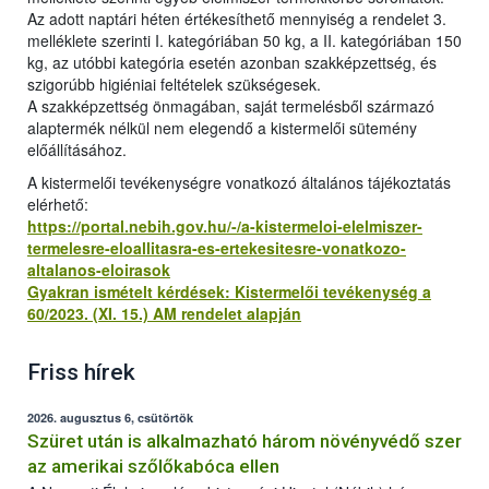
Az adott naptári héten értékesíthető mennyiség a rendelet 3.
melléklete szerinti I. kategóriában 50 kg, a II. kategóriában 150
kg, az utóbbi kategória esetén azonban szakképzettség, és
szigorúbb higiéniai feltételek szükségesek.
A szakképzettség önmagában, saját termelésből származó
alaptermék nélkül nem elegendő a kistermelői sütemény
előállításához.
A kistermelői tevékenységre vonatkozó általános tájékoztatás
elérhető:
https://portal.nebih.gov.hu/-/a-kistermeloi-elelmiszer-
termelesre-eloallitasra-es-ertekesitesre-vonatkozo-
altalanos-eloirasok
Gyakran ismételt kérdések: Kistermelői tevékenység a
60/2023. (XI. 15.) AM rendelet alapján
Friss hírek
2026. augusztus 6, csütörtök
Szüret után is alkalmazható három növényvédő szer
az amerikai szőlőkabóca ellen