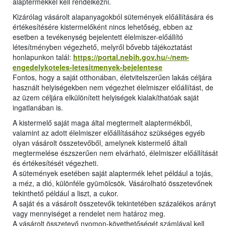
alaptermékkel kell rendelkezni.
Kizárólag vásárolt alapanyagokból sütemények előállítására és
értékesítésére kistermelőként nincs lehetőség, ebben az
esetben a tevékenység bejelentett élelmiszer-előállító
létesítményben végezhető, melyről bővebb tájékoztatást
honlapunkon talál:
https://portal.nebih.gov.hu/-/nem-
engedelykoteles-letesitmenyek-bejelentese
Fontos, hogy a saját otthonában, életvitelszerűen lakás céljára
használt helyiségekben nem végezhet élelmiszer előállítást, de
az üzem céljára elkülönített helyiségek kialakíthatóak saját
ingatlanában is.
A kistermelő saját maga által megtermelt alaptermékből,
valamint az adott élelmiszer előállításához szükséges egyéb
olyan vásárolt összetevőből, amelynek kistermelő általi
megtermelése észszerűen nem elvárható, élelmiszer előállítását
és értékesítését végezheti.
A sütemények esetében saját alaptermék lehet például a tojás,
a méz, a dió, különféle gyümölcsök. Vásárolható összetevőnek
tekinthető például a liszt, a cukor.
A saját és a vásárolt összetevők tekintetében százalékos arányt
vagy mennyiséget a rendelet nem határoz meg.
A vásárolt összetevő nyomon-követhetőségét számlával kell