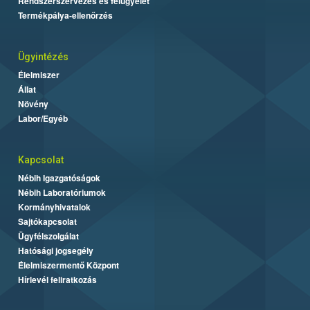
Rendszerszervezés és felügyelet
Termékpálya-ellenőrzés
Ügyintézés
Élelmiszer
Állat
Növény
Labor/Egyéb
Kapcsolat
Nébih Igazgatóságok
Nébih Laboratóriumok
Kormányhivatalok
Sajtókapcsolat
Ügyfélszolgálat
Hatósági jogsegély
Élelmiszermentő Központ
Hírlevél feliratkozás