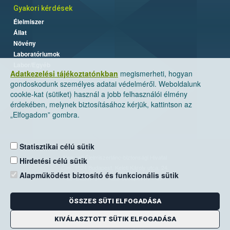
Gyakori kérdések
Élelmiszer
Állat
Növény
Laboratóriumok
Labor/Egyéb
Adatkezelési tájékoztatónkban
megismerheti, hogyan
gondoskodunk személyes adatai védelméről. Weboldalunk
cookie-kat (sütiket) használ a jobb felhasználói élmény
érdekében, melynek biztosításához kérjük, kattintson az
„Elfogadom” gombra.
Statisztikai célú sütik
Nemzeti Élelmiszerlánc-biztonsági Hivatal
Hirdetési célú sütik
Cím: 1024 Budapest, Keleti Károly utca. 24.
Alapműködést biztosító és funkcionális sütik
Levelezési cím: 1525 Budapest. Pf. 30.
ÖSSZES SÜTI ELFOGADÁSA
E-mail:
ugyfelszolgalat@nebih.gov.hu
Zöld szám: 06-80/263-244
KIVÁLASZTOTT SÜTIK ELFOGADÁSA
Telefon: 06-1/ 336-9000