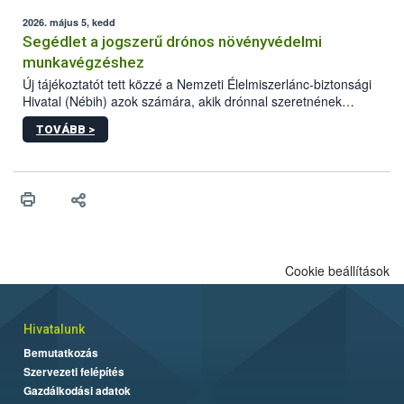
elvárt hatás kifejtéséhez a növényvédő szerek bizonyos
mennyiségének esetenként a kezelt terményeken is jelen kell
2026. május 5, kedd
lennie. Nem minden élelmiszer tartalmaz szermaradékot.
Segédlet a jogszerű drónos növényvédelmi
Azokban az élelmiszerekben is, melyekben kimutathatóak,
munkavégzéshez
általában csak nagyon kis mennyiségben vannak jelen, így nem
Új tájékoztatót tett közzé a Nemzeti Élelmiszerlánc-biztonsági
jelenthetnek kockázatot a fogyasztó egészségére nézve.
Hivatal (Nébih) azok számára, akik drónnal szeretnének
növényvédelmi vagy tápanyag-gazdálkodási tevékenységet
TOVÁBB >
végezni Magyarországon. Az összefoglaló részletesen
szerepelnek a jogszerű működéshez szükséges személyi,
műszaki és hatósági feltételek.
Cookie beállítások
Hivatalunk
Bemutatkozás
Szervezeti felépítés
Gazdálkodási adatok