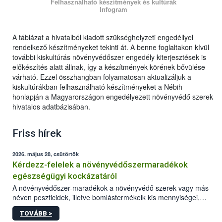
Felhasználható készítmények és kultúrák
Infogram
A táblázat a hivatalból kiadott szükséghelyzeti engedéllyel
rendelkező készítményeket tekinti át. A benne foglaltakon kívül
további kiskultúrás növényvédőszer engedély kiterjesztések is
előkészítés alatt állnak, így a készítmények körének bővülése
várható. Ezzel összhangban folyamatosan aktualizáljuk a
kiskultúrákban felhasználható készítményeket a Nébih
honlapján a Magyarországon engedélyezett növényvédő szerek
hivatalos adatbázisában.
Friss hírek
2026. május 28, csütörtök
Kérdezz-felelek a növényvédőszermaradékok
egészségügyi kockázatáról
A növényvédőszer-maradékok a növényvédő szerek vagy más
néven peszticidek, illetve bomlástermékeik kis mennyiségei,
melyek a terményekben vagy azok felületén a betakarítást,
TOVÁBB >
szüretelést, illetve tárolást követően is megmaradhatnak. Az