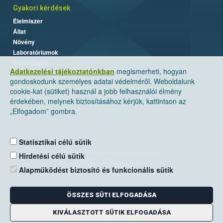
Gyakori kérdések
Élelmiszer
Állat
Növény
Laboratóriumok
Labor/Egyéb
Adatkezelési tájékoztatónkban
megismerheti, hogyan
gondoskodunk személyes adatai védelméről. Weboldalunk
cookie-kat (sütiket) használ a jobb felhasználói élmény
érdekében, melynek biztosításához kérjük, kattintson az
„Elfogadom” gombra.
Statisztikai célú sütik
Nemzeti Élelmiszerlánc-biztonsági Hivatal
Hirdetési célú sütik
Cím: 1024 Budapest, Keleti Károly utca. 24.
Alapműködést biztosító és funkcionális sütik
Levelezési cím: 1525 Budapest. Pf. 30.
ÖSSZES SÜTI ELFOGADÁSA
E-mail:
ugyfelszolgalat@nebih.gov.hu
Zöld szám: 06-80/263-244
KIVÁLASZTOTT SÜTIK ELFOGADÁSA
Telefon: 06-1/ 336-9000