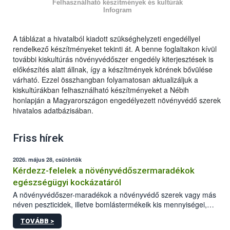
Felhasználható készítmények és kultúrák
Infogram
A táblázat a hivatalból kiadott szükséghelyzeti engedéllyel
rendelkező készítményeket tekinti át. A benne foglaltakon kívül
további kiskultúrás növényvédőszer engedély kiterjesztések is
előkészítés alatt állnak, így a készítmények körének bővülése
várható. Ezzel összhangban folyamatosan aktualizáljuk a
kiskultúrákban felhasználható készítményeket a Nébih
honlapján a Magyarországon engedélyezett növényvédő szerek
hivatalos adatbázisában.
Friss hírek
2026. május 28, csütörtök
Kérdezz-felelek a növényvédőszermaradékok
egészségügyi kockázatáról
A növényvédőszer-maradékok a növényvédő szerek vagy más
néven peszticidek, illetve bomlástermékeik kis mennyiségei,
melyek a terményekben vagy azok felületén a betakarítást,
TOVÁBB >
szüretelést, illetve tárolást követően is megmaradhatnak. Az