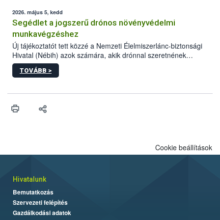
elvárt hatás kifejtéséhez a növényvédő szerek bizonyos
mennyiségének esetenként a kezelt terményeken is jelen kell
2026. május 5, kedd
lennie. Nem minden élelmiszer tartalmaz szermaradékot.
Segédlet a jogszerű drónos növényvédelmi
Azokban az élelmiszerekben is, melyekben kimutathatóak,
munkavégzéshez
általában csak nagyon kis mennyiségben vannak jelen, így nem
Új tájékoztatót tett közzé a Nemzeti Élelmiszerlánc-biztonsági
jelenthetnek kockázatot a fogyasztó egészségére nézve.
Hivatal (Nébih) azok számára, akik drónnal szeretnének
növényvédelmi vagy tápanyag-gazdálkodási tevékenységet
TOVÁBB >
végezni Magyarországon. Az összefoglaló részletesen
szerepelnek a jogszerű működéshez szükséges személyi,
műszaki és hatósági feltételek.
Cookie beállítások
Hivatalunk
Bemutatkozás
Szervezeti felépítés
Gazdálkodási adatok