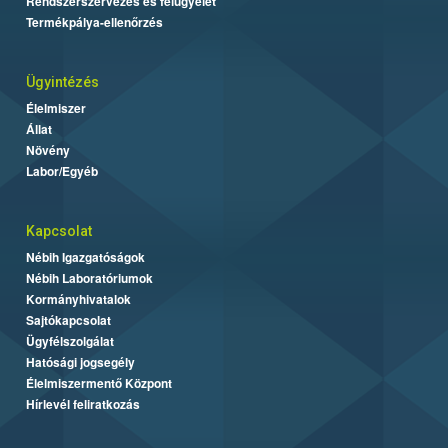
Rendszerszervezés és felügyelet
Termékpálya-ellenőrzés
Ügyintézés
Élelmiszer
Állat
Növény
Labor/Egyéb
Kapcsolat
Nébih Igazgatóságok
Nébih Laboratóriumok
Kormányhivatalok
Sajtókapcsolat
Ügyfélszolgálat
Hatósági jogsegély
Élelmiszermentő Központ
Hírlevél feliratkozás