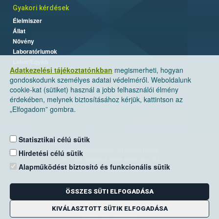
Gyakori kérdések
Élelmiszer
Állat
Növény
Laboratóriumok
Labor/Egyéb
Adatkezelési tájékoztatónkban
megismerheti, hogyan
gondoskodunk személyes adatai védelméről. Weboldalunk
cookie-kat (sütiket) használ a jobb felhasználói élmény
érdekében, melynek biztosításához kérjük, kattintson az
„Elfogadom” gombra.
Statisztikai célú sütik
Nemzeti Élelmiszerlánc-biztonsági Hivatal
Hirdetési célú sütik
Cím: 1024 Budapest, Keleti Károly utca. 24.
Alapműködést biztosító és funkcionális sütik
Levelezési cím: 1525 Budapest. Pf. 30.
ÖSSZES SÜTI ELFOGADÁSA
E-mail:
ugyfelszolgalat@nebih.gov.hu
Zöld szám: 06-80/263-244
KIVÁLASZTOTT SÜTIK ELFOGADÁSA
Telefon: 06-1/ 336-9000