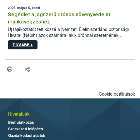
elvárt hatás kifejtéséhez a növényvédő szerek bizonyos
mennyiségének esetenként a kezelt terményeken is jelen kell
2026. május 5, kedd
lennie. Nem minden élelmiszer tartalmaz szermaradékot.
Segédlet a jogszerű drónos növényvédelmi
Azokban az élelmiszerekben is, melyekben kimutathatóak,
munkavégzéshez
általában csak nagyon kis mennyiségben vannak jelen, így nem
Új tájékoztatót tett közzé a Nemzeti Élelmiszerlánc-biztonsági
jelenthetnek kockázatot a fogyasztó egészségére nézve.
Hivatal (Nébih) azok számára, akik drónnal szeretnének
növényvédelmi vagy tápanyag-gazdálkodási tevékenységet
TOVÁBB >
végezni Magyarországon. Az összefoglaló részletesen
szerepelnek a jogszerű működéshez szükséges személyi,
műszaki és hatósági feltételek.
Cookie beállítások
Hivatalunk
Bemutatkozás
Szervezeti felépítés
Gazdálkodási adatok