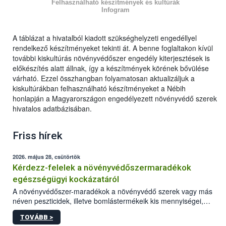
Felhasználható készítmények és kultúrák
Infogram
A táblázat a hivatalból kiadott szükséghelyzeti engedéllyel
rendelkező készítményeket tekinti át. A benne foglaltakon kívül
további kiskultúrás növényvédőszer engedély kiterjesztések is
előkészítés alatt állnak, így a készítmények körének bővülése
várható. Ezzel összhangban folyamatosan aktualizáljuk a
kiskultúrákban felhasználható készítményeket a Nébih
honlapján a Magyarországon engedélyezett növényvédő szerek
hivatalos adatbázisában.
Friss hírek
2026. május 28, csütörtök
Kérdezz-felelek a növényvédőszermaradékok
egészségügyi kockázatáról
A növényvédőszer-maradékok a növényvédő szerek vagy más
néven peszticidek, illetve bomlástermékeik kis mennyiségei,
melyek a terményekben vagy azok felületén a betakarítást,
TOVÁBB >
szüretelést, illetve tárolást követően is megmaradhatnak. Az