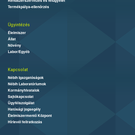
Rendszerszervezés és felügyelet
Termékpálya-ellenőrzés
Ügyintézés
Élelmiszer
Állat
Növény
Labor/Egyéb
Kapcsolat
Nébih Igazgatóságok
Nébih Laboratóriumok
Kormányhivatalok
Sajtókapcsolat
Ügyfélszolgálat
Hatósági jogsegély
Élelmiszermentő Központ
Hírlevél feliratkozás