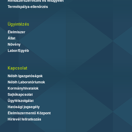
Rendszerszervezés és felügyelet
Termékpálya-ellenőrzés
Ügyintézés
Élelmiszer
Állat
Növény
Labor/Egyéb
Kapcsolat
Nébih Igazgatóságok
Nébih Laboratóriumok
Kormányhivatalok
Sajtókapcsolat
Ügyfélszolgálat
Hatósági jogsegély
Élelmiszermentő Központ
Hírlevél feliratkozás