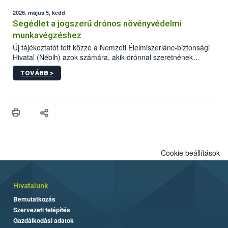
elvárt hatás kifejtéséhez a növényvédő szerek bizonyos
mennyiségének esetenként a kezelt terményeken is jelen kell
2026. május 5, kedd
lennie. Nem minden élelmiszer tartalmaz szermaradékot.
Segédlet a jogszerű drónos növényvédelmi
Azokban az élelmiszerekben is, melyekben kimutathatóak,
munkavégzéshez
általában csak nagyon kis mennyiségben vannak jelen, így nem
Új tájékoztatót tett közzé a Nemzeti Élelmiszerlánc-biztonsági
jelenthetnek kockázatot a fogyasztó egészségére nézve.
Hivatal (Nébih) azok számára, akik drónnal szeretnének
növényvédelmi vagy tápanyag-gazdálkodási tevékenységet
TOVÁBB >
végezni Magyarországon. Az összefoglaló részletesen
szerepelnek a jogszerű működéshez szükséges személyi,
műszaki és hatósági feltételek.
Cookie beállítások
Hivatalunk
Bemutatkozás
Szervezeti felépítés
Gazdálkodási adatok