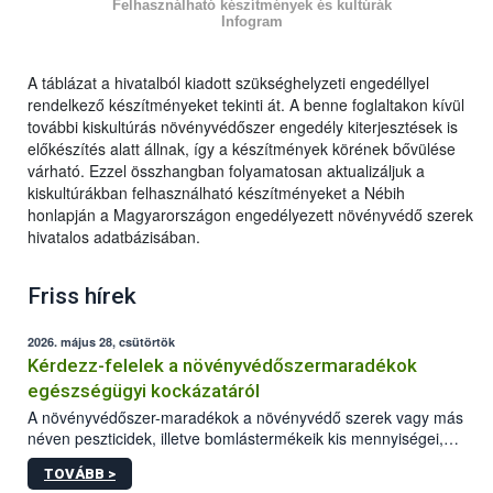
Felhasználható készítmények és kultúrák
Infogram
A táblázat a hivatalból kiadott szükséghelyzeti engedéllyel
rendelkező készítményeket tekinti át. A benne foglaltakon kívül
további kiskultúrás növényvédőszer engedély kiterjesztések is
előkészítés alatt állnak, így a készítmények körének bővülése
várható. Ezzel összhangban folyamatosan aktualizáljuk a
kiskultúrákban felhasználható készítményeket a Nébih
honlapján a Magyarországon engedélyezett növényvédő szerek
hivatalos adatbázisában.
Friss hírek
2026. május 28, csütörtök
Kérdezz-felelek a növényvédőszermaradékok
egészségügyi kockázatáról
A növényvédőszer-maradékok a növényvédő szerek vagy más
néven peszticidek, illetve bomlástermékeik kis mennyiségei,
melyek a terményekben vagy azok felületén a betakarítást,
TOVÁBB >
szüretelést, illetve tárolást követően is megmaradhatnak. Az