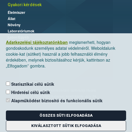
Gyakori kérdések
Élelmiszer
Állat
Növény
Laboratóriumok
Labor/Egyéb
Adatkezelési tájékoztatónkban
megismerheti, hogyan
gondoskodunk személyes adatai védelméről. Weboldalunk
cookie-kat (sütiket) használ a jobb felhasználói élmény
érdekében, melynek biztosításához kérjük, kattintson az
„Elfogadom” gombra.
Statisztikai célú sütik
Nemzeti Élelmiszerlánc-biztonsági Hivatal
Hirdetési célú sütik
Cím: 1024 Budapest, Keleti Károly utca. 24.
Alapműködést biztosító és funkcionális sütik
Levelezési cím: 1525 Budapest. Pf. 30.
ÖSSZES SÜTI ELFOGADÁSA
E-mail:
ugyfelszolgalat@nebih.gov.hu
Zöld szám: 06-80/263-244
KIVÁLASZTOTT SÜTIK ELFOGADÁSA
Telefon: 06-1/ 336-9000