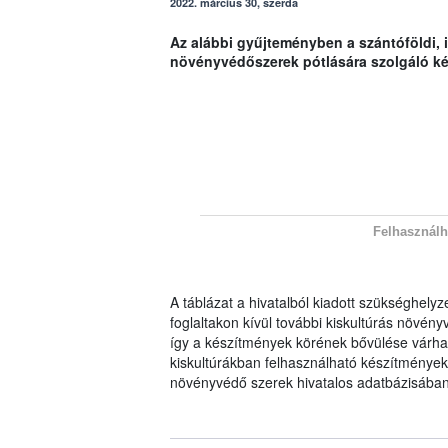
2022. március 30, szerda
Az alábbi gyűjteményben a szántóföldi, i
növényvédőszerek pótlására szolgáló ké
Felhasználh
A táblázat a hivatalból kiadott szükséghelyz
foglaltakon kívül további kiskultúrás növényv
így a készítmények körének bővülése várhat
kiskultúrákban felhasználható készítménye
növényvédő szerek hivatalos adatbázisában