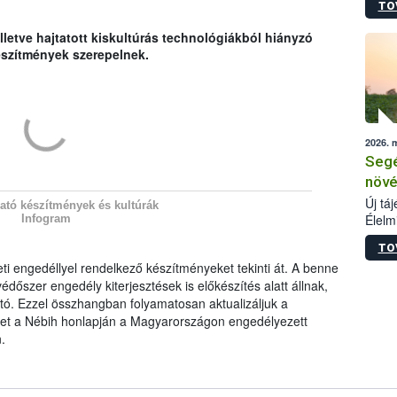
TO
termé
szüret
lletve hajtatott kiskultúrás technológiákból hiányzó
megma
szítmények szerepelnek.
növén
esete
lenni
szerm
melye
2026. 
kis m
Segé
jelen
nézve
növé
Új tá
ató készítmények és kultúrák
Élelm
Infogram
számá
TO
növén
eti engedéllyel rendelkező készítményeket tekinti át. A benne
tevék
édőszer engedély kiterjesztések is előkészítés alatt állnak,
össze
ó. Ezzel összhangban folyamatosan aktualizáljuk a
működ
hatósá
ket a Nébih honlapján a Magyarországon engedélyezett
.