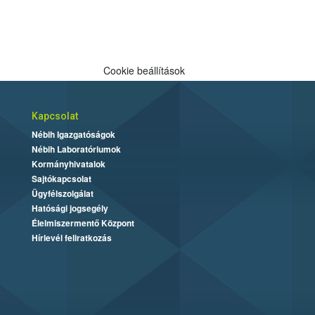
Cookie beállítások
Kapcsolat
Nébih Igazgatóságok
Nébih Laboratóriumok
Kormányhivatalok
Sajtókapcsolat
Ügyfélszolgálat
Hatósági jogsegély
Élelmiszermentő Központ
Hírlevél feliratkozás