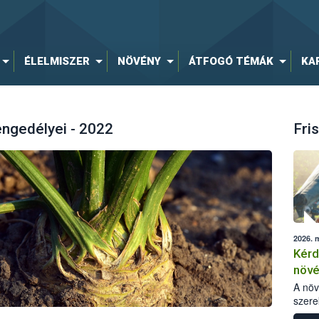
ÉLELMISZER
NÖVÉNY
ÁTFOGÓ TÉMÁK
KA
engedélyei - 2022
Fris
2026. 
Kérd
növ
egés
A nö
szere
bomlá