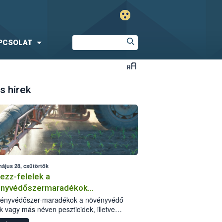
PCSOLAT
s hírek
május 28, csütörtök
ezz-felelek a
ényvédőszermaradékok
zségügyi kockázatáról
vényvédőszer-maradékok a növényvédő
k vagy más néven peszticidek, illetve
stermékeik kis mennyiségei, melyek a