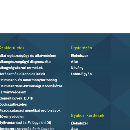
Szakterületek
Ügyintézés
Állat-egészségügy és állatvédelem
Élelmiszer
Állategészségügyi diagnosztika
Állat
Állatgyógyászati termékek
Növény
Borászat és alkoholos italok
Labor/Egyéb
Élelmiszer- és takarmánybiztonság
Élelmiszerlánc-biztonsági laborhálózat
Járványvédelem
Kiemelt ügyek, EUTR
Kockázatkezelés
Mezőgazdasági genetikai erőforrások
Gyakori kérdések
Növényvédelem
Nyilvántartási és Felügyeleti Díj
Élelmiszer
Rendszerszervezés és felügyelet
Állat