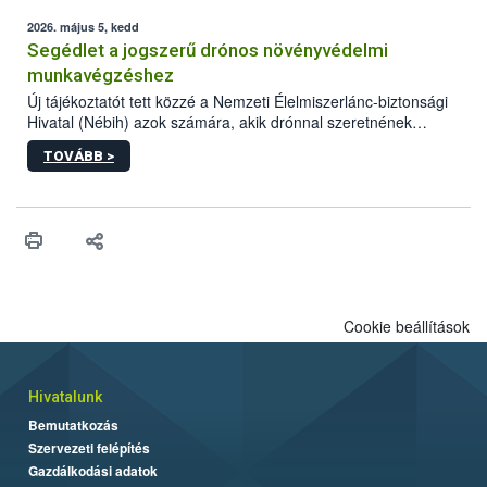
elvárt hatás kifejtéséhez a növényvédő szerek bizonyos
mennyiségének esetenként a kezelt terményeken is jelen kell
2026. május 5, kedd
lennie. Nem minden élelmiszer tartalmaz szermaradékot.
Segédlet a jogszerű drónos növényvédelmi
Azokban az élelmiszerekben is, melyekben kimutathatóak,
munkavégzéshez
általában csak nagyon kis mennyiségben vannak jelen, így nem
Új tájékoztatót tett közzé a Nemzeti Élelmiszerlánc-biztonsági
jelenthetnek kockázatot a fogyasztó egészségére nézve.
Hivatal (Nébih) azok számára, akik drónnal szeretnének
növényvédelmi vagy tápanyag-gazdálkodási tevékenységet
TOVÁBB >
végezni Magyarországon. Az összefoglaló részletesen
szerepelnek a jogszerű működéshez szükséges személyi,
műszaki és hatósági feltételek.
Cookie beállítások
Hivatalunk
Bemutatkozás
Szervezeti felépítés
Gazdálkodási adatok