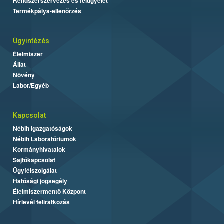
Rendszerszervezés és felügyelet
Termékpálya-ellenőrzés
Ügyintézés
Élelmiszer
Állat
Növény
Labor/Egyéb
Kapcsolat
Nébih Igazgatóságok
Nébih Laboratóriumok
Kormányhivatalok
Sajtókapcsolat
Ügyfélszolgálat
Hatósági jogsegély
Élelmiszermentő Központ
Hírlevél feliratkozás