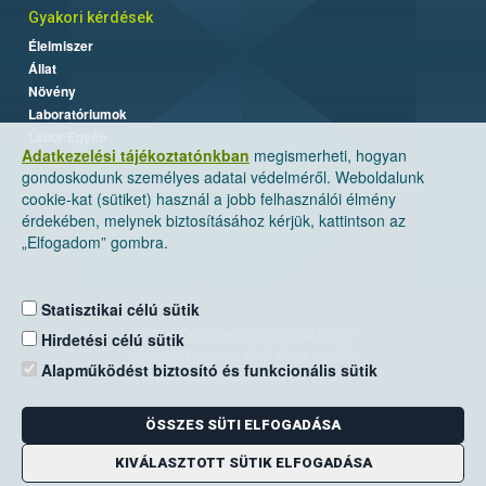
Gyakori kérdések
Élelmiszer
Állat
Növény
Laboratóriumok
Labor/Egyéb
Adatkezelési tájékoztatónkban
megismerheti, hogyan
gondoskodunk személyes adatai védelméről. Weboldalunk
cookie-kat (sütiket) használ a jobb felhasználói élmény
érdekében, melynek biztosításához kérjük, kattintson az
„Elfogadom” gombra.
Statisztikai célú sütik
Nemzeti Élelmiszerlánc-biztonsági Hivatal
Hirdetési célú sütik
Cím: 1024 Budapest, Keleti Károly utca. 24.
Alapműködést biztosító és funkcionális sütik
Levelezési cím: 1525 Budapest. Pf. 30.
ÖSSZES SÜTI ELFOGADÁSA
E-mail:
ugyfelszolgalat@nebih.gov.hu
Zöld szám: 06-80/263-244
KIVÁLASZTOTT SÜTIK ELFOGADÁSA
Telefon: 06-1/ 336-9000