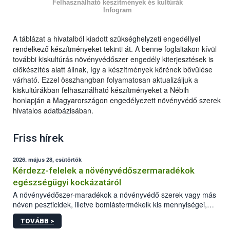
Felhasználható készítmények és kultúrák
Infogram
A táblázat a hivatalból kiadott szükséghelyzeti engedéllyel
rendelkező készítményeket tekinti át. A benne foglaltakon kívül
további kiskultúrás növényvédőszer engedély kiterjesztések is
előkészítés alatt állnak, így a készítmények körének bővülése
várható. Ezzel összhangban folyamatosan aktualizáljuk a
kiskultúrákban felhasználható készítményeket a Nébih
honlapján a Magyarországon engedélyezett növényvédő szerek
hivatalos adatbázisában.
Friss hírek
2026. május 28, csütörtök
Kérdezz-felelek a növényvédőszermaradékok
egészségügyi kockázatáról
A növényvédőszer-maradékok a növényvédő szerek vagy más
néven peszticidek, illetve bomlástermékeik kis mennyiségei,
melyek a terményekben vagy azok felületén a betakarítást,
TOVÁBB >
szüretelést, illetve tárolást követően is megmaradhatnak. Az