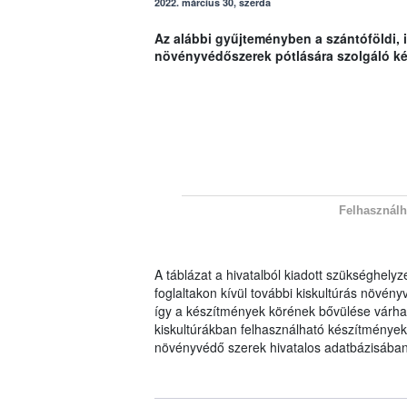
2022. március 30, szerda
Az alábbi gyűjteményben a szántóföldi, i
növényvédőszerek pótlására szolgáló ké
Felhasználh
A táblázat a hivatalból kiadott szükséghelyz
foglaltakon kívül további kiskultúrás növényv
így a készítmények körének bővülése várhat
kiskultúrákban felhasználható készítménye
növényvédő szerek hivatalos adatbázisában