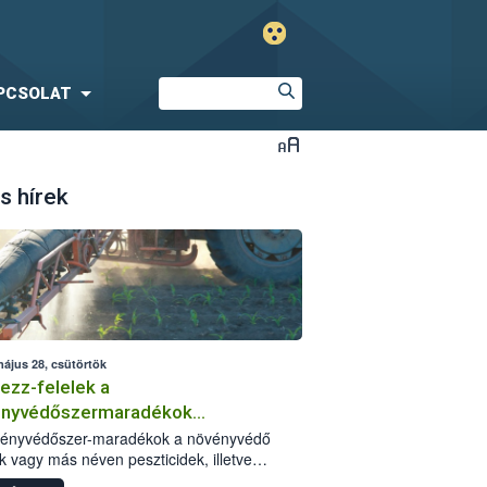
PCSOLAT
s hírek
május 28, csütörtök
ezz-felelek a
ényvédőszermaradékok
zségügyi kockázatáról
vényvédőszer-maradékok a növényvédő
k vagy más néven peszticidek, illetve
stermékeik kis mennyiségei, melyek a