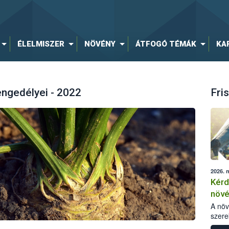
ÉLELMISZER
NÖVÉNY
ÁTFOGÓ TÉMÁK
KA
engedélyei - 2022
Fris
2026. 
Kérd
növ
egés
A nö
szere
bomlá