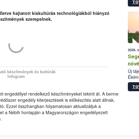
TO
termé
szüret
lletve hajtatott kiskultúrás technológiákból hiányzó
megma
szítmények szerepelnek.
növén
esete
lenni
szerm
melye
2026. 
kis m
Segé
jelen
nézve
növé
Új tá
ató készítmények és kultúrák
Élelm
Infogram
számá
TO
növén
eti engedéllyel rendelkező készítményeket tekinti át. A benne
tevék
édőszer engedély kiterjesztések is előkészítés alatt állnak,
össze
ó. Ezzel összhangban folyamatosan aktualizáljuk a
működ
hatósá
ket a Nébih honlapján a Magyarországon engedélyezett
.