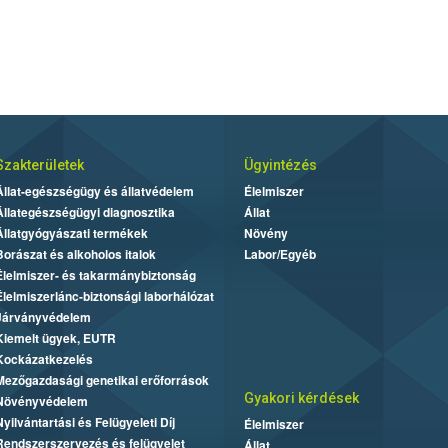
Szakterületek
Ügyintézés
Állat-egészségügy és állatvédelem
Élelmiszer
Állategészségügyi diagnosztika
Állat
Állatgyógyászati termékek
Növény
Borászat és alkoholos italok
Labor/Egyéb
Élelmiszer- és takarmánybiztonság
Élelmiszerlánc-biztonsági laborhálózat
Járványvédelem
Kiemelt ügyek, EUTR
Kockázatkezelés
Mezőgazdasági genetikai erőforrások
Gyakori kérdések
Növényvédelem
Nyilvántartási és Felügyeleti Díj
Élelmiszer
Rendszerszervezés és felügyelet
Állat