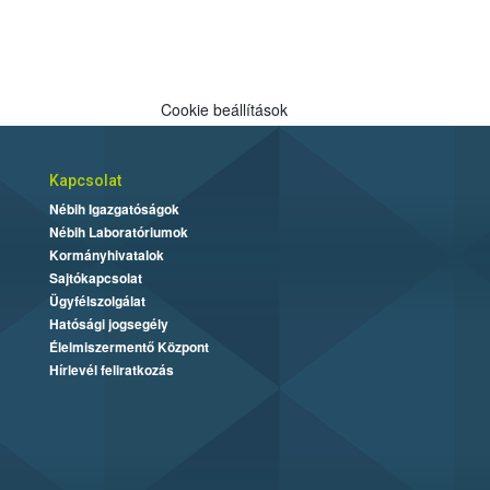
Cookie beállítások
Kapcsolat
Nébih Igazgatóságok
Nébih Laboratóriumok
Kormányhivatalok
Sajtókapcsolat
Ügyfélszolgálat
Hatósági jogsegély
Élelmiszermentő Központ
Hírlevél feliratkozás