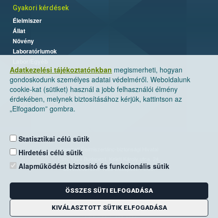
Gyakori kérdések
Élelmiszer
Állat
Növény
Laboratóriumok
Labor/Egyéb
Adatkezelési tájékoztatónkban
megismerheti, hogyan
gondoskodunk személyes adatai védelméről. Weboldalunk
cookie-kat (sütiket) használ a jobb felhasználói élmény
érdekében, melynek biztosításához kérjük, kattintson az
„Elfogadom” gombra.
Statisztikai célú sütik
Nemzeti Élelmiszerlánc-biztonsági Hivatal
Hirdetési célú sütik
Cím: 1024 Budapest, Keleti Károly utca. 24.
Alapműködést biztosító és funkcionális sütik
Levelezési cím: 1525 Budapest. Pf. 30.
ÖSSZES SÜTI ELFOGADÁSA
E-mail:
ugyfelszolgalat@nebih.gov.hu
Zöld szám: 06-80/263-244
KIVÁLASZTOTT SÜTIK ELFOGADÁSA
Telefon: 06-1/ 336-9000