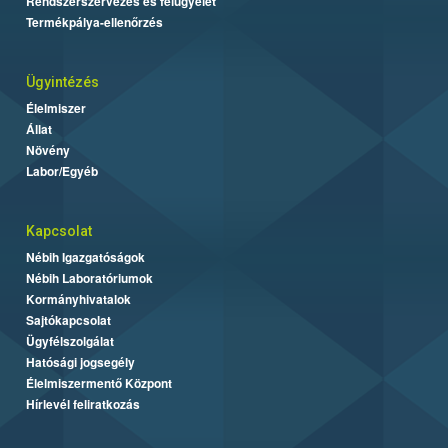
Rendszerszervezés és felügyelet
Termékpálya-ellenőrzés
Ügyintézés
Élelmiszer
Állat
Növény
Labor/Egyéb
Kapcsolat
Nébih Igazgatóságok
Nébih Laboratóriumok
Kormányhivatalok
Sajtókapcsolat
Ügyfélszolgálat
Hatósági jogsegély
Élelmiszermentő Központ
Hírlevél feliratkozás