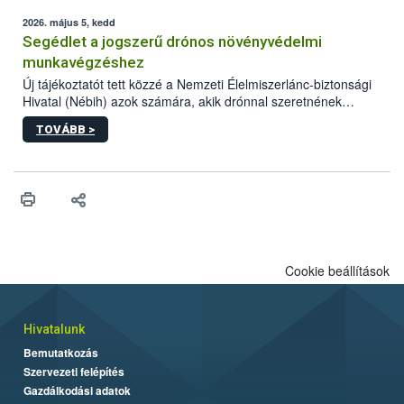
elvárt hatás kifejtéséhez a növényvédő szerek bizonyos
mennyiségének esetenként a kezelt terményeken is jelen kell
2026. május 5, kedd
lennie. Nem minden élelmiszer tartalmaz szermaradékot.
Segédlet a jogszerű drónos növényvédelmi
Azokban az élelmiszerekben is, melyekben kimutathatóak,
munkavégzéshez
általában csak nagyon kis mennyiségben vannak jelen, így nem
Új tájékoztatót tett közzé a Nemzeti Élelmiszerlánc-biztonsági
jelenthetnek kockázatot a fogyasztó egészségére nézve.
Hivatal (Nébih) azok számára, akik drónnal szeretnének
növényvédelmi vagy tápanyag-gazdálkodási tevékenységet
TOVÁBB >
végezni Magyarországon. Az összefoglaló részletesen
szerepelnek a jogszerű működéshez szükséges személyi,
műszaki és hatósági feltételek.
Cookie beállítások
Hivatalunk
Bemutatkozás
Szervezeti felépítés
Gazdálkodási adatok