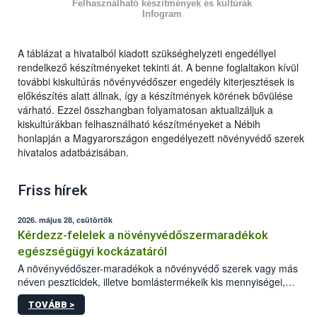
Felhasználható készítmények és kultúrák
Infogram
A táblázat a hivatalból kiadott szükséghelyzeti engedéllyel
rendelkező készítményeket tekinti át. A benne foglaltakon kívül
további kiskultúrás növényvédőszer engedély kiterjesztések is
előkészítés alatt állnak, így a készítmények körének bővülése
várható. Ezzel összhangban folyamatosan aktualizáljuk a
kiskultúrákban felhasználható készítményeket a Nébih
honlapján a Magyarországon engedélyezett növényvédő szerek
hivatalos adatbázisában.
Friss hírek
2026. május 28, csütörtök
Kérdezz-felelek a növényvédőszermaradékok
egészségügyi kockázatáról
A növényvédőszer-maradékok a növényvédő szerek vagy más
néven peszticidek, illetve bomlástermékeik kis mennyiségei,
melyek a terményekben vagy azok felületén a betakarítást,
TOVÁBB >
szüretelést, illetve tárolást követően is megmaradhatnak. Az