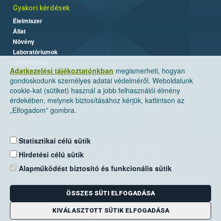
Gyakori kérdések
Élelmiszer
Állat
Növény
Laboratóriumok
Labor/Egyéb
Adatkezelési tájékoztatónkban
megismerheti, hogyan
gondoskodunk személyes adatai védelméről. Weboldalunk
cookie-kat (sütiket) használ a jobb felhasználói élmény
érdekében, melynek biztosításához kérjük, kattintson az
„Elfogadom” gombra.
Statisztikai célú sütik
Nemzeti Élelmiszerlánc-biztonsági Hivatal
Hirdetési célú sütik
Cím: 1024 Budapest, Keleti Károly utca. 24.
Alapműködést biztosító és funkcionális sütik
Levelezési cím: 1525 Budapest. Pf. 30.
ÖSSZES SÜTI ELFOGADÁSA
E-mail:
ugyfelszolgalat@nebih.gov.hu
Zöld szám: 06-80/263-244
KIVÁLASZTOTT SÜTIK ELFOGADÁSA
Telefon: 06-1/ 336-9000