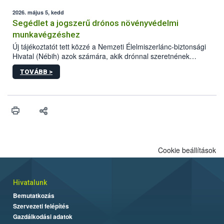
elvárt hatás kifejtéséhez a növényvédő szerek bizonyos
mennyiségének esetenként a kezelt terményeken is jelen kell
2026. május 5, kedd
lennie. Nem minden élelmiszer tartalmaz szermaradékot.
Segédlet a jogszerű drónos növényvédelmi
Azokban az élelmiszerekben is, melyekben kimutathatóak,
munkavégzéshez
általában csak nagyon kis mennyiségben vannak jelen, így nem
Új tájékoztatót tett közzé a Nemzeti Élelmiszerlánc-biztonsági
jelenthetnek kockázatot a fogyasztó egészségére nézve.
Hivatal (Nébih) azok számára, akik drónnal szeretnének
növényvédelmi vagy tápanyag-gazdálkodási tevékenységet
TOVÁBB >
végezni Magyarországon. Az összefoglaló részletesen
szerepelnek a jogszerű működéshez szükséges személyi,
műszaki és hatósági feltételek.
Cookie beállítások
Hivatalunk
Bemutatkozás
Szervezeti felépítés
Gazdálkodási adatok