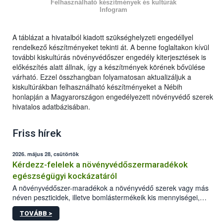
Felhasználható készítmények és kultúrák
Infogram
A táblázat a hivatalból kiadott szükséghelyzeti engedéllyel
rendelkező készítményeket tekinti át. A benne foglaltakon kívül
további kiskultúrás növényvédőszer engedély kiterjesztések is
előkészítés alatt állnak, így a készítmények körének bővülése
várható. Ezzel összhangban folyamatosan aktualizáljuk a
kiskultúrákban felhasználható készítményeket a Nébih
honlapján a Magyarországon engedélyezett növényvédő szerek
hivatalos adatbázisában.
Friss hírek
2026. május 28, csütörtök
Kérdezz-felelek a növényvédőszermaradékok
egészségügyi kockázatáról
A növényvédőszer-maradékok a növényvédő szerek vagy más
néven peszticidek, illetve bomlástermékeik kis mennyiségei,
melyek a terményekben vagy azok felületén a betakarítást,
TOVÁBB >
szüretelést, illetve tárolást követően is megmaradhatnak. Az