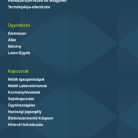
Rendszerszervezés és felügyelet
Termékpálya-ellenőrzés
Ügyintézés
Élelmiszer
Állat
Növény
Labor/Egyéb
Kapcsolat
Nébih Igazgatóságok
Nébih Laboratóriumok
Kormányhivatalok
Sajtókapcsolat
Ügyfélszolgálat
Hatósági jogsegély
Élelmiszermentő Központ
Hírlevél feliratkozás