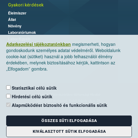
Gyakori kérdések
Élelmiszer
Állat
Növény
Laboratóriumok
Labor/Egyéb
Adatkezelési tájékoztatónkban
megismerheti, hogyan
gondoskodunk személyes adatai védelméről. Weboldalunk
cookie-kat (sütiket) használ a jobb felhasználói élmény
érdekében, melynek biztosításához kérjük, kattintson az
„Elfogadom” gombra.
Statisztikai célú sütik
Nemzeti Élelmiszerlánc-biztonsági Hivatal
Hirdetési célú sütik
Cím: 1024 Budapest, Keleti Károly utca. 24.
Alapműködést biztosító és funkcionális sütik
Levelezési cím: 1525 Budapest. Pf. 30.
ÖSSZES SÜTI ELFOGADÁSA
E-mail:
ugyfelszolgalat@nebih.gov.hu
Zöld szám: 06-80/263-244
KIVÁLASZTOTT SÜTIK ELFOGADÁSA
Telefon: 06-1/ 336-9000