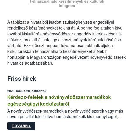
Felhasználható készítmények és kultúrák
Infogram
A táblázat a hivatalból kiadott szükséghelyzeti engedéllyel
rendelkező készítményeket tekinti át. A benne foglaltakon kívül
további kiskultúrás növényvédőszer engedély kiterjesztések is
előkészítés alatt állnak, így a készítmények körének bővülése
várható. Ezzel összhangban folyamatosan aktualizáljuk a
kiskultúrákban felhasználható készítményeket a Nébih
honlapján a Magyarországon engedélyezett növényvédő szerek
hivatalos adatbázisában.
Friss hírek
2026. május 28, csütörtök
Kérdezz-felelek a növényvédőszermaradékok
egészségügyi kockázatáról
A növényvédőszer-maradékok a növényvédő szerek vagy más
néven peszticidek, illetve bomlástermékeik kis mennyiségei,
melyek a terményekben vagy azok felületén a betakarítást,
TOVÁBB >
szüretelést, illetve tárolást követően is megmaradhatnak. Az