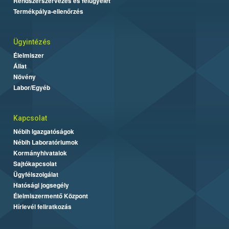
Rendszerszervezés és felügyelet
Termékpálya-ellenőrzés
Ügyintézés
Élelmiszer
Állat
Növény
Labor/Egyéb
Kapcsolat
Nébih Igazgatóságok
Nébih Laboratóriumok
Kormányhivatalok
Sajtókapcsolat
Ügyfélszolgálat
Hatósági jogsegély
Élelmiszermentő Központ
Hírlevél feliratkozás