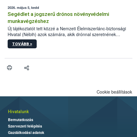
elvárt hatás kifejtéséhez a növényvédő szerek bizonyos
mennyiségének esetenként a kezelt terményeken is jelen kell
2026. május 5, kedd
lennie. Nem minden élelmiszer tartalmaz szermaradékot.
Segédlet a jogszerű drónos növényvédelmi
Azokban az élelmiszerekben is, melyekben kimutathatóak,
munkavégzéshez
általában csak nagyon kis mennyiségben vannak jelen, így nem
Új tájékoztatót tett közzé a Nemzeti Élelmiszerlánc-biztonsági
jelenthetnek kockázatot a fogyasztó egészségére nézve.
Hivatal (Nébih) azok számára, akik drónnal szeretnének
növényvédelmi vagy tápanyag-gazdálkodási tevékenységet
TOVÁBB >
végezni Magyarországon. Az összefoglaló részletesen
szerepelnek a jogszerű működéshez szükséges személyi,
műszaki és hatósági feltételek.
Cookie beállítások
Hivatalunk
Bemutatkozás
Szervezeti felépítés
Gazdálkodási adatok