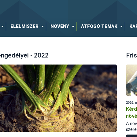
ÉLELMISZER
NÖVÉNY
ÁTFOGÓ TÉMÁK
KA
engedélyei - 2022
Fris
2026. 
Kérd
növ
egés
A nö
szere
bomlá