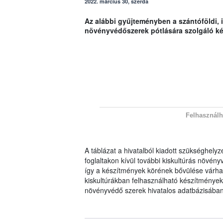
2022. március 30, szerda
Az alábbi gyűjteményben a szántóföldi, i
növényvédőszerek pótlására szolgáló ké
Felhasználh
A táblázat a hivatalból kiadott szükséghelyz
foglaltakon kívül további kiskultúrás növényv
így a készítmények körének bővülése várhat
kiskultúrákban felhasználható készítménye
növényvédő szerek hivatalos adatbázisában