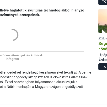
TO
termé
szüret
lletve hajtatott kiskultúrás technológiákból hiányzó
megma
szítmények szerepelnek.
növén
esete
lenni
szerm
melye
2026. 
kis m
Segé
jelen
nézve
növé
Új tá
ató készítmények és kultúrák
Élelm
Infogram
számá
TO
növén
eti engedéllyel rendelkező készítményeket tekinti át. A benne
tevék
édőszer engedély kiterjesztések is előkészítés alatt állnak,
össze
ó. Ezzel összhangban folyamatosan aktualizáljuk a
működ
hatósá
ket a Nébih honlapján a Magyarországon engedélyezett
.