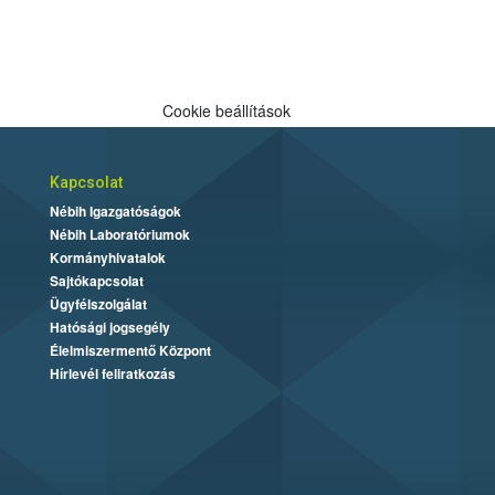
Cookie beállítások
Kapcsolat
Nébih Igazgatóságok
Nébih Laboratóriumok
Kormányhivatalok
Sajtókapcsolat
Ügyfélszolgálat
Hatósági jogsegély
Élelmiszermentő Központ
Hírlevél feliratkozás