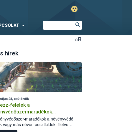
PCSOLAT
s hírek
május 28, csütörtök
ezz-felelek a
ényvédőszermaradékok
zségügyi kockázatáról
vényvédőszer-maradékok a növényvédő
k vagy más néven peszticidek, illetve
stermékeik kis mennyiségei, melyek a