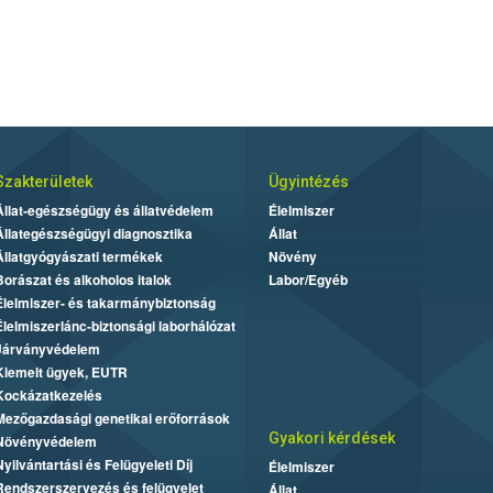
Szakterületek
Ügyintézés
Állat-egészségügy és állatvédelem
Élelmiszer
Állategészségügyi diagnosztika
Állat
Állatgyógyászati termékek
Növény
Borászat és alkoholos italok
Labor/Egyéb
Élelmiszer- és takarmánybiztonság
Élelmiszerlánc-biztonsági laborhálózat
Járványvédelem
Kiemelt ügyek, EUTR
Kockázatkezelés
Mezőgazdasági genetikai erőforrások
Gyakori kérdések
Növényvédelem
Nyilvántartási és Felügyeleti Díj
Élelmiszer
Rendszerszervezés és felügyelet
Állat