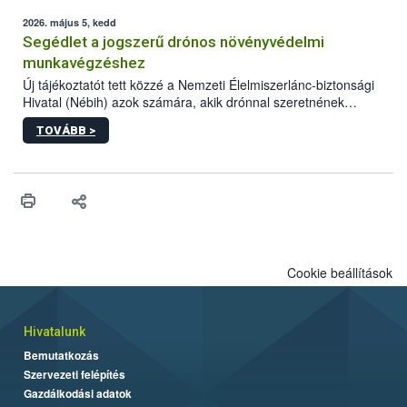
elvárt hatás kifejtéséhez a növényvédő szerek bizonyos
mennyiségének esetenként a kezelt terményeken is jelen kell
2026. május 5, kedd
lennie. Nem minden élelmiszer tartalmaz szermaradékot.
Segédlet a jogszerű drónos növényvédelmi
Azokban az élelmiszerekben is, melyekben kimutathatóak,
munkavégzéshez
általában csak nagyon kis mennyiségben vannak jelen, így nem
Új tájékoztatót tett közzé a Nemzeti Élelmiszerlánc-biztonsági
jelenthetnek kockázatot a fogyasztó egészségére nézve.
Hivatal (Nébih) azok számára, akik drónnal szeretnének
növényvédelmi vagy tápanyag-gazdálkodási tevékenységet
TOVÁBB >
végezni Magyarországon. Az összefoglaló részletesen
szerepelnek a jogszerű működéshez szükséges személyi,
műszaki és hatósági feltételek.
Cookie beállítások
Hivatalunk
Bemutatkozás
Szervezeti felépítés
Gazdálkodási adatok