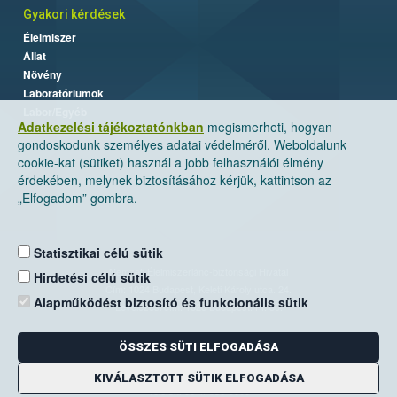
Gyakori kérdések
Élelmiszer
Állat
Növény
Laboratóriumok
Labor/Egyéb
Adatkezelési tájékoztatónkban
megismerheti, hogyan
gondoskodunk személyes adatai védelméről. Weboldalunk
cookie-kat (sütiket) használ a jobb felhasználói élmény
érdekében, melynek biztosításához kérjük, kattintson az
„Elfogadom” gombra.
Statisztikai célú sütik
Nemzeti Élelmiszerlánc-biztonsági Hivatal
Hirdetési célú sütik
Cím: 1024 Budapest, Keleti Károly utca. 24.
Alapműködést biztosító és funkcionális sütik
Levelezési cím: 1525 Budapest. Pf. 30.
ÖSSZES SÜTI ELFOGADÁSA
E-mail:
ugyfelszolgalat@nebih.gov.hu
Zöld szám: 06-80/263-244
KIVÁLASZTOTT SÜTIK ELFOGADÁSA
Telefon: 06-1/ 336-9000