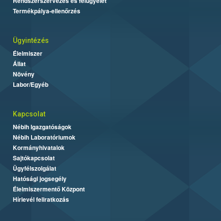
Rendszerszervezés és felügyelet
Termékpálya-ellenőrzés
Ügyintézés
Élelmiszer
Állat
Növény
Labor/Egyéb
Kapcsolat
Nébih Igazgatóságok
Nébih Laboratóriumok
Kormányhivatalok
Sajtókapcsolat
Ügyfélszolgálat
Hatósági jogsegély
Élelmiszermentő Központ
Hírlevél feliratkozás