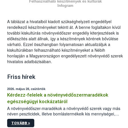
Felhasználható készítmények és kultúrák
Infogram
A táblázat a hivatalból kiadott szükséghelyzeti engedéllyel
rendelkező készítményeket tekinti át. A benne foglaltakon kívül
további kiskultúrás növényvédőszer engedély kiterjesztések is
előkészítés alatt állnak, így a készítmények körének bővülése
várható. Ezzel összhangban folyamatosan aktualizáljuk a
kiskultúrákban felhasználható készítményeket a Nébih
honlapján a Magyarországon engedélyezett növényvédő szerek
hivatalos adatbázisában.
Friss hírek
2026. május 28, csütörtök
Kérdezz-felelek a növényvédőszermaradékok
egészségügyi kockázatáról
A növényvédőszer-maradékok a növényvédő szerek vagy más
néven peszticidek, illetve bomlástermékeik kis mennyiségei,
melyek a terményekben vagy azok felületén a betakarítást,
TOVÁBB >
szüretelést, illetve tárolást követően is megmaradhatnak. Az