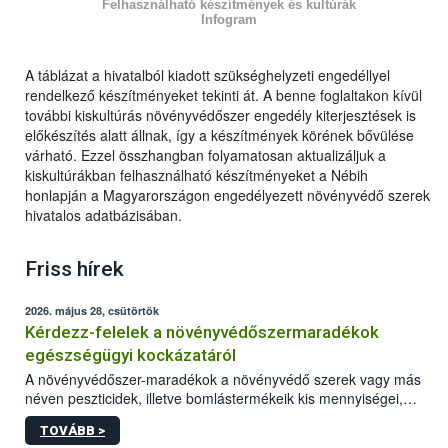
Felhasználható készítmények és kultúrák
Infogram
A táblázat a hivatalból kiadott szükséghelyzeti engedéllyel
rendelkező készítményeket tekinti át. A benne foglaltakon kívül
további kiskultúrás növényvédőszer engedély kiterjesztések is
előkészítés alatt állnak, így a készítmények körének bővülése
várható. Ezzel összhangban folyamatosan aktualizáljuk a
kiskultúrákban felhasználható készítményeket a Nébih
honlapján a Magyarországon engedélyezett növényvédő szerek
hivatalos adatbázisában.
Friss hírek
2026. május 28, csütörtök
Kérdezz-felelek a növényvédőszermaradékok
egészségügyi kockázatáról
A növényvédőszer-maradékok a növényvédő szerek vagy más
néven peszticidek, illetve bomlástermékeik kis mennyiségei,
melyek a terményekben vagy azok felületén a betakarítást,
TOVÁBB >
szüretelést, illetve tárolást követően is megmaradhatnak. Az