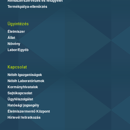
Rendszerszervezés és felügyelet
Termékpálya-ellenőrzés
Ügyintézés
Élelmiszer
Állat
Növény
Labor/Egyéb
Kapcsolat
Nébih Igazgatóságok
Nébih Laboratóriumok
Kormányhivatalok
Sajtókapcsolat
Ügyfélszolgálat
Hatósági jogsegély
Élelmiszermentő Központ
Hírlevél feliratkozás