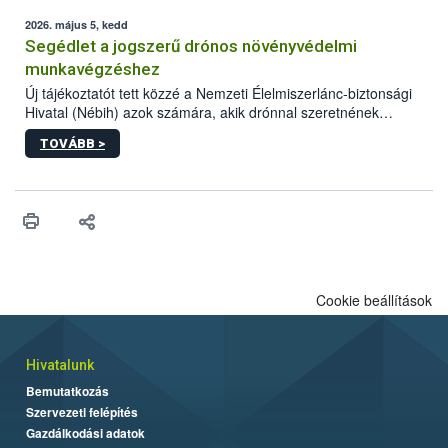
elvárt hatás kifejtéséhez a növényvédő szerek bizonyos
mennyiségének esetenként a kezelt terményeken is jelen kell
2026. május 5, kedd
lennie. Nem minden élelmiszer tartalmaz szermaradékot.
Segédlet a jogszerű drónos növényvédelmi
Azokban az élelmiszerekben is, melyekben kimutathatóak,
munkavégzéshez
általában csak nagyon kis mennyiségben vannak jelen, így nem
Új tájékoztatót tett közzé a Nemzeti Élelmiszerlánc-biztonsági
jelenthetnek kockázatot a fogyasztó egészségére nézve.
Hivatal (Nébih) azok számára, akik drónnal szeretnének
növényvédelmi vagy tápanyag-gazdálkodási tevékenységet
TOVÁBB >
végezni Magyarországon. Az összefoglaló részletesen
szerepelnek a jogszerű működéshez szükséges személyi,
műszaki és hatósági feltételek.
Cookie beállítások
Hivatalunk
Bemutatkozás
Szervezeti felépítés
Gazdálkodási adatok