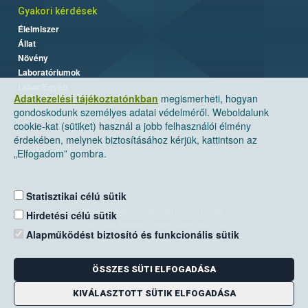
Gyakori kérdések
Élelmiszer
Állat
Növény
Laboratóriumok
Labor/Egyéb
Adatkezelési tájékoztatónkban
megismerheti, hogyan
gondoskodunk személyes adatai védelméről. Weboldalunk
cookie-kat (sütiket) használ a jobb felhasználói élmény
érdekében, melynek biztosításához kérjük, kattintson az
„Elfogadom” gombra.
Statisztikai célú sütik
Nemzeti Élelmiszerlánc-biztonsági Hivatal
Hirdetési célú sütik
Cím: 1024 Budapest, Keleti Károly utca. 24.
Alapműködést biztosító és funkcionális sütik
Levelezési cím: 1525 Budapest. Pf. 30.
ÖSSZES SÜTI ELFOGADÁSA
E-mail:
ugyfelszolgalat@nebih.gov.hu
Zöld szám: 06-80/263-244
KIVÁLASZTOTT SÜTIK ELFOGADÁSA
Telefon: 06-1/ 336-9000