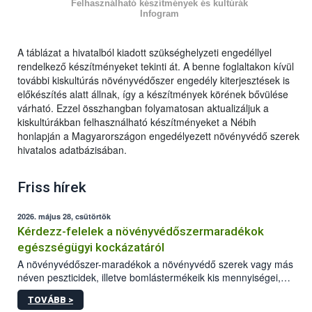
Felhasználható készítmények és kultúrák
Infogram
A táblázat a hivatalból kiadott szükséghelyzeti engedéllyel
rendelkező készítményeket tekinti át. A benne foglaltakon kívül
további kiskultúrás növényvédőszer engedély kiterjesztések is
előkészítés alatt állnak, így a készítmények körének bővülése
várható. Ezzel összhangban folyamatosan aktualizáljuk a
kiskultúrákban felhasználható készítményeket a Nébih
honlapján a Magyarországon engedélyezett növényvédő szerek
hivatalos adatbázisában.
Friss hírek
2026. május 28, csütörtök
Kérdezz-felelek a növényvédőszermaradékok
egészségügyi kockázatáról
A növényvédőszer-maradékok a növényvédő szerek vagy más
néven peszticidek, illetve bomlástermékeik kis mennyiségei,
melyek a terményekben vagy azok felületén a betakarítást,
TOVÁBB >
szüretelést, illetve tárolást követően is megmaradhatnak. Az