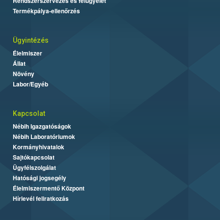
Rendszerszervezés és felügyelet
Termékpálya-ellenőrzés
Ügyintézés
Élelmiszer
Állat
Növény
Labor/Egyéb
Kapcsolat
Nébih Igazgatóságok
Nébih Laboratóriumok
Kormányhivatalok
Sajtókapcsolat
Ügyfélszolgálat
Hatósági jogsegély
Élelmiszermentő Központ
Hírlevél feliratkozás