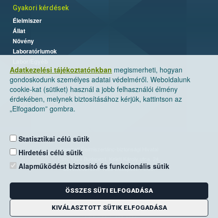
Gyakori kérdések
Élelmiszer
Állat
Növény
Laboratóriumok
Labor/Egyéb
Adatkezelési tájékoztatónkban
megismerheti, hogyan
gondoskodunk személyes adatai védelméről. Weboldalunk
cookie-kat (sütiket) használ a jobb felhasználói élmény
érdekében, melynek biztosításához kérjük, kattintson az
„Elfogadom” gombra.
Statisztikai célú sütik
Nemzeti Élelmiszerlánc-biztonsági Hivatal
Hirdetési célú sütik
Cím: 1024 Budapest, Keleti Károly utca. 24.
Alapműködést biztosító és funkcionális sütik
Levelezési cím: 1525 Budapest. Pf. 30.
ÖSSZES SÜTI ELFOGADÁSA
E-mail:
ugyfelszolgalat@nebih.gov.hu
Zöld szám: 06-80/263-244
KIVÁLASZTOTT SÜTIK ELFOGADÁSA
Telefon: 06-1/ 336-9000