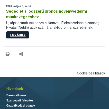
elvárt hatás kifejtéséhez a növényvédő szerek bizonyos
mennyiségének esetenként a kezelt terményeken is jelen kell
2026. május 5, kedd
lennie. Nem minden élelmiszer tartalmaz szermaradékot.
Segédlet a jogszerű drónos növényvédelmi
Azokban az élelmiszerekben is, melyekben kimutathatóak,
munkavégzéshez
általában csak nagyon kis mennyiségben vannak jelen, így nem
Új tájékoztatót tett közzé a Nemzeti Élelmiszerlánc-biztonsági
jelenthetnek kockázatot a fogyasztó egészségére nézve.
Hivatal (Nébih) azok számára, akik drónnal szeretnének
növényvédelmi vagy tápanyag-gazdálkodási tevékenységet
TOVÁBB >
végezni Magyarországon. Az összefoglaló részletesen
szerepelnek a jogszerű működéshez szükséges személyi,
műszaki és hatósági feltételek.
Cookie beállítások
Hivatalunk
Bemutatkozás
Szervezeti felépítés
Gazdálkodási adatok