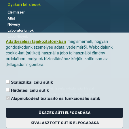
Gyakori kérdések
Élelmiszer
Állat
Növény
Laboratóriumok
Labor/Egyéb
Adatkezelési tájékoztatónkban
megismerheti, hogyan
gondoskodunk személyes adatai védelméről. Weboldalunk
cookie-kat (sütiket) használ a jobb felhasználói élmény
érdekében, melynek biztosításához kérjük, kattintson az
„Elfogadom” gombra.
Statisztikai célú sütik
Nemzeti Élelmiszerlánc-biztonsági Hivatal
Hirdetési célú sütik
Cím: 1024 Budapest, Keleti Károly utca. 24.
Alapműködést biztosító és funkcionális sütik
Levelezési cím: 1525 Budapest. Pf. 30.
ÖSSZES SÜTI ELFOGADÁSA
E-mail:
ugyfelszolgalat@nebih.gov.hu
Zöld szám: 06-80/263-244
KIVÁLASZTOTT SÜTIK ELFOGADÁSA
Telefon: 06-1/ 336-9000