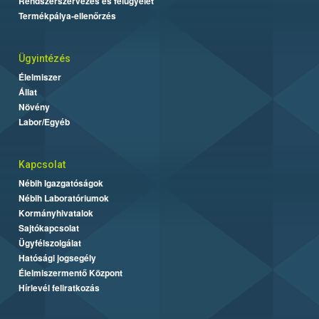
Rendszerszervezés és felügyelet
Termékpálya-ellenőrzés
Ügyintézés
Élelmiszer
Állat
Növény
Labor/Egyéb
Kapcsolat
Nébih Igazgatóságok
Nébih Laboratóriumok
Kormányhivatalok
Sajtókapcsolat
Ügyfélszolgálat
Hatósági jogsegély
Élelmiszermentő Központ
Hírlevél feliratkozás