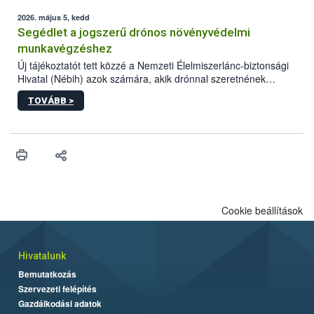
elvárt hatás kifejtéséhez a növényvédő szerek bizonyos
mennyiségének esetenként a kezelt terményeken is jelen kell
2026. május 5, kedd
lennie. Nem minden élelmiszer tartalmaz szermaradékot.
Segédlet a jogszerű drónos növényvédelmi
Azokban az élelmiszerekben is, melyekben kimutathatóak,
munkavégzéshez
általában csak nagyon kis mennyiségben vannak jelen, így nem
Új tájékoztatót tett közzé a Nemzeti Élelmiszerlánc-biztonsági
jelenthetnek kockázatot a fogyasztó egészségére nézve.
Hivatal (Nébih) azok számára, akik drónnal szeretnének
növényvédelmi vagy tápanyag-gazdálkodási tevékenységet
TOVÁBB >
végezni Magyarországon. Az összefoglaló részletesen
szerepelnek a jogszerű működéshez szükséges személyi,
műszaki és hatósági feltételek.
Cookie beállítások
Hivatalunk
Bemutatkozás
Szervezeti felépítés
Gazdálkodási adatok