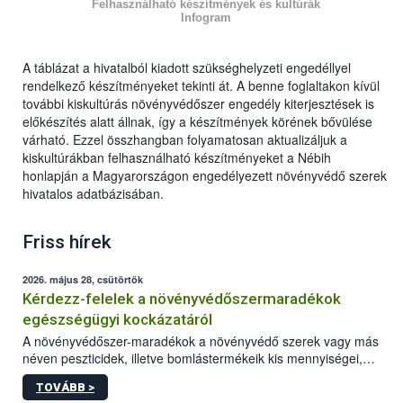
Felhasználható készítmények és kultúrák
Infogram
A táblázat a hivatalból kiadott szükséghelyzeti engedéllyel
rendelkező készítményeket tekinti át. A benne foglaltakon kívül
további kiskultúrás növényvédőszer engedély kiterjesztések is
előkészítés alatt állnak, így a készítmények körének bővülése
várható. Ezzel összhangban folyamatosan aktualizáljuk a
kiskultúrákban felhasználható készítményeket a Nébih
honlapján a Magyarországon engedélyezett növényvédő szerek
hivatalos adatbázisában.
Friss hírek
2026. május 28, csütörtök
Kérdezz-felelek a növényvédőszermaradékok
egészségügyi kockázatáról
A növényvédőszer-maradékok a növényvédő szerek vagy más
néven peszticidek, illetve bomlástermékeik kis mennyiségei,
melyek a terményekben vagy azok felületén a betakarítást,
TOVÁBB >
szüretelést, illetve tárolást követően is megmaradhatnak. Az