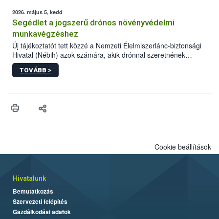
elvárt hatás kifejtéséhez a növényvédő szerek bizonyos
mennyiségének esetenként a kezelt terményeken is jelen kell
2026. május 5, kedd
lennie. Nem minden élelmiszer tartalmaz szermaradékot.
Segédlet a jogszerű drónos növényvédelmi
Azokban az élelmiszerekben is, melyekben kimutathatóak,
munkavégzéshez
általában csak nagyon kis mennyiségben vannak jelen, így nem
Új tájékoztatót tett közzé a Nemzeti Élelmiszerlánc-biztonsági
jelenthetnek kockázatot a fogyasztó egészségére nézve.
Hivatal (Nébih) azok számára, akik drónnal szeretnének
növényvédelmi vagy tápanyag-gazdálkodási tevékenységet
TOVÁBB >
végezni Magyarországon. Az összefoglaló részletesen
szerepelnek a jogszerű működéshez szükséges személyi,
műszaki és hatósági feltételek.
Cookie beállítások
Hivatalunk
Bemutatkozás
Szervezeti felépítés
Gazdálkodási adatok