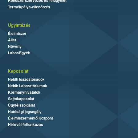
Rendszerszervezés és felügyelet
Termékpálya-ellenőrzés
Ügyintézés
Élelmiszer
Állat
Növény
Labor/Egyéb
Kapcsolat
Nébih Igazgatóságok
Nébih Laboratóriumok
Kormányhivatalok
Sajtókapcsolat
Ügyfélszolgálat
Hatósági jogsegély
Élelmiszermentő Központ
Hírlevél feliratkozás