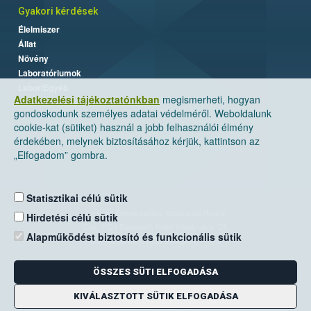
Gyakori kérdések
Élelmiszer
Állat
Növény
Laboratóriumok
Labor/Egyéb
Adatkezelési tájékoztatónkban
megismerheti, hogyan
gondoskodunk személyes adatai védelméről. Weboldalunk
cookie-kat (sütiket) használ a jobb felhasználói élmény
érdekében, melynek biztosításához kérjük, kattintson az
„Elfogadom” gombra.
Statisztikai célú sütik
Nemzeti Élelmiszerlánc-biztonsági Hivatal
Hirdetési célú sütik
Cím: 1024 Budapest, Keleti Károly utca. 24.
Alapműködést biztosító és funkcionális sütik
Levelezési cím: 1525 Budapest. Pf. 30.
ÖSSZES SÜTI ELFOGADÁSA
E-mail:
ugyfelszolgalat@nebih.gov.hu
Zöld szám: 06-80/263-244
KIVÁLASZTOTT SÜTIK ELFOGADÁSA
Telefon: 06-1/ 336-9000