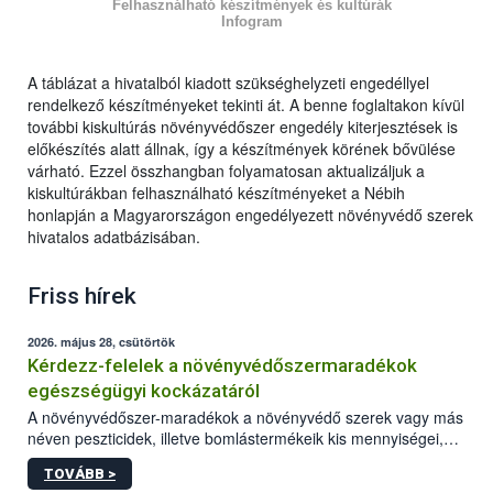
Felhasználható készítmények és kultúrák
Infogram
A táblázat a hivatalból kiadott szükséghelyzeti engedéllyel
rendelkező készítményeket tekinti át. A benne foglaltakon kívül
további kiskultúrás növényvédőszer engedély kiterjesztések is
előkészítés alatt állnak, így a készítmények körének bővülése
várható. Ezzel összhangban folyamatosan aktualizáljuk a
kiskultúrákban felhasználható készítményeket a Nébih
honlapján a Magyarországon engedélyezett növényvédő szerek
hivatalos adatbázisában.
Friss hírek
2026. május 28, csütörtök
Kérdezz-felelek a növényvédőszermaradékok
egészségügyi kockázatáról
A növényvédőszer-maradékok a növényvédő szerek vagy más
néven peszticidek, illetve bomlástermékeik kis mennyiségei,
melyek a terményekben vagy azok felületén a betakarítást,
TOVÁBB >
szüretelést, illetve tárolást követően is megmaradhatnak. Az