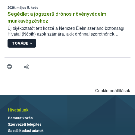
elvárt hatás kifejtéséhez a növényvédő szerek bizonyos
mennyiségének esetenként a kezelt terményeken is jelen kell
2026. május 5, kedd
lennie. Nem minden élelmiszer tartalmaz szermaradékot.
Segédlet a jogszerű drónos növényvédelmi
Azokban az élelmiszerekben is, melyekben kimutathatóak,
munkavégzéshez
általában csak nagyon kis mennyiségben vannak jelen, így nem
Új tájékoztatót tett közzé a Nemzeti Élelmiszerlánc-biztonsági
jelenthetnek kockázatot a fogyasztó egészségére nézve.
Hivatal (Nébih) azok számára, akik drónnal szeretnének
növényvédelmi vagy tápanyag-gazdálkodási tevékenységet
TOVÁBB >
végezni Magyarországon. Az összefoglaló részletesen
szerepelnek a jogszerű működéshez szükséges személyi,
műszaki és hatósági feltételek.
Cookie beállítások
Hivatalunk
Bemutatkozás
Szervezeti felépítés
Gazdálkodási adatok