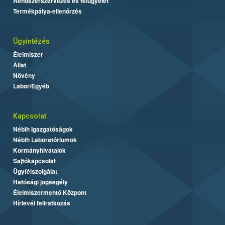
Rendszerszervezés és felügyelet
Termékpálya-ellenőrzés
Ügyintézés
Élelmiszer
Állat
Növény
Labor/Egyéb
Kapcsolat
Nébih Igazgatóságok
Nébih Laboratóriumok
Kormányhivatalok
Sajtókapcsolat
Ügyfélszolgálat
Hatósági jogsegély
Élelmiszermentő Központ
Hírlevél feliratkozás