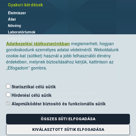
Gyakori kérdések
Élelmiszer
Állat
Növény
Laboratóriumok
Labor/Egyéb
Adatkezelési tájékoztatónkban
megismerheti, hogyan
gondoskodunk személyes adatai védelméről. Weboldalunk
cookie-kat (sütiket) használ a jobb felhasználói élmény
érdekében, melynek biztosításához kérjük, kattintson az
„Elfogadom” gombra.
Statisztikai célú sütik
Nemzeti Élelmiszerlánc-biztonsági Hivatal
Hirdetési célú sütik
Cím: 1024 Budapest, Keleti Károly utca. 24.
Alapműködést biztosító és funkcionális sütik
Levelezési cím: 1525 Budapest. Pf. 30.
ÖSSZES SÜTI ELFOGADÁSA
E-mail:
ugyfelszolgalat@nebih.gov.hu
Zöld szám: 06-80/263-244
KIVÁLASZTOTT SÜTIK ELFOGADÁSA
Telefon: 06-1/ 336-9000