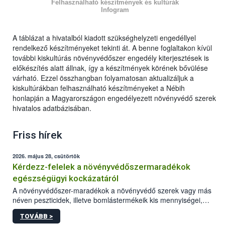
Felhasználható készítmények és kultúrák
Infogram
A táblázat a hivatalból kiadott szükséghelyzeti engedéllyel
rendelkező készítményeket tekinti át. A benne foglaltakon kívül
további kiskultúrás növényvédőszer engedély kiterjesztések is
előkészítés alatt állnak, így a készítmények körének bővülése
várható. Ezzel összhangban folyamatosan aktualizáljuk a
kiskultúrákban felhasználható készítményeket a Nébih
honlapján a Magyarországon engedélyezett növényvédő szerek
hivatalos adatbázisában.
Friss hírek
2026. május 28, csütörtök
Kérdezz-felelek a növényvédőszermaradékok
egészségügyi kockázatáról
A növényvédőszer-maradékok a növényvédő szerek vagy más
néven peszticidek, illetve bomlástermékeik kis mennyiségei,
melyek a terményekben vagy azok felületén a betakarítást,
TOVÁBB >
szüretelést, illetve tárolást követően is megmaradhatnak. Az