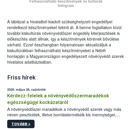
Felhasználható készítmények és kultúrák
Infogram
A táblázat a hivatalból kiadott szükséghelyzeti engedéllyel
rendelkező készítményeket tekinti át. A benne foglaltakon kívül
további kiskultúrás növényvédőszer engedély kiterjesztések is
előkészítés alatt állnak, így a készítmények körének bővülése
várható. Ezzel összhangban folyamatosan aktualizáljuk a
kiskultúrákban felhasználható készítményeket a Nébih
honlapján a Magyarországon engedélyezett növényvédő szerek
hivatalos adatbázisában.
Friss hírek
2026. május 28, csütörtök
Kérdezz-felelek a növényvédőszermaradékok
egészségügyi kockázatáról
A növényvédőszer-maradékok a növényvédő szerek vagy más
néven peszticidek, illetve bomlástermékeik kis mennyiségei,
melyek a terményekben vagy azok felületén a betakarítást,
TOVÁBB >
szüretelést, illetve tárolást követően is megmaradhatnak. Az