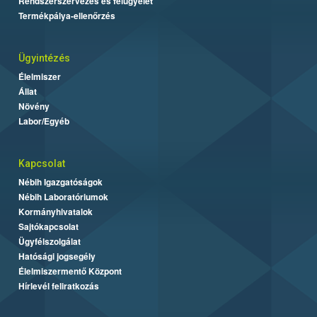
Rendszerszervezés és felügyelet
Termékpálya-ellenőrzés
Ügyintézés
Élelmiszer
Állat
Növény
Labor/Egyéb
Kapcsolat
Nébih Igazgatóságok
Nébih Laboratóriumok
Kormányhivatalok
Sajtókapcsolat
Ügyfélszolgálat
Hatósági jogsegély
Élelmiszermentő Központ
Hírlevél feliratkozás