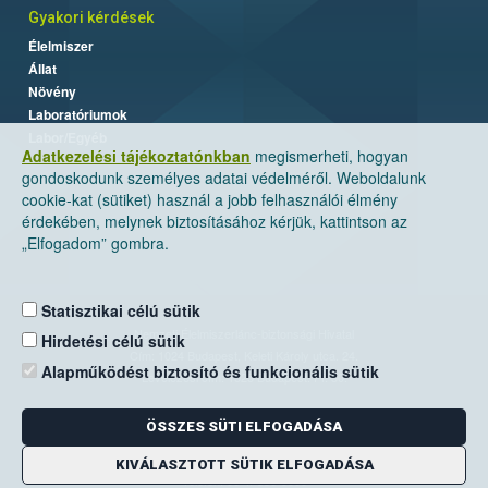
Gyakori kérdések
Élelmiszer
Állat
Növény
Laboratóriumok
Labor/Egyéb
Adatkezelési tájékoztatónkban
megismerheti, hogyan
gondoskodunk személyes adatai védelméről. Weboldalunk
cookie-kat (sütiket) használ a jobb felhasználói élmény
érdekében, melynek biztosításához kérjük, kattintson az
„Elfogadom” gombra.
Statisztikai célú sütik
Nemzeti Élelmiszerlánc-biztonsági Hivatal
Hirdetési célú sütik
Cím: 1024 Budapest, Keleti Károly utca. 24.
Alapműködést biztosító és funkcionális sütik
Levelezési cím: 1525 Budapest. Pf. 30.
ÖSSZES SÜTI ELFOGADÁSA
E-mail:
ugyfelszolgalat@nebih.gov.hu
Zöld szám: 06-80/263-244
KIVÁLASZTOTT SÜTIK ELFOGADÁSA
Telefon: 06-1/ 336-9000