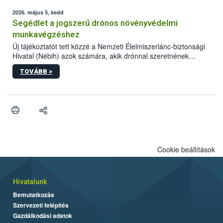
elvárt hatás kifejtéséhez a növényvédő szerek bizonyos
mennyiségének esetenként a kezelt terményeken is jelen kell
2026. május 5, kedd
lennie. Nem minden élelmiszer tartalmaz szermaradékot.
Segédlet a jogszerű drónos növényvédelmi
Azokban az élelmiszerekben is, melyekben kimutathatóak,
munkavégzéshez
általában csak nagyon kis mennyiségben vannak jelen, így nem
Új tájékoztatót tett közzé a Nemzeti Élelmiszerlánc-biztonsági
jelenthetnek kockázatot a fogyasztó egészségére nézve.
Hivatal (Nébih) azok számára, akik drónnal szeretnének
növényvédelmi vagy tápanyag-gazdálkodási tevékenységet
TOVÁBB >
végezni Magyarországon. Az összefoglaló részletesen
szerepelnek a jogszerű működéshez szükséges személyi,
műszaki és hatósági feltételek.
Cookie beállítások
Hivatalunk
Bemutatkozás
Szervezeti felépítés
Gazdálkodási adatok