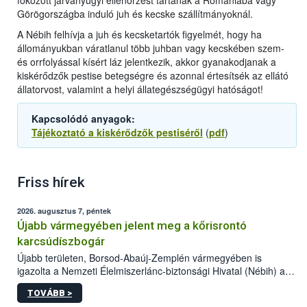
fokozott járványügyi ellenőrzést tartanak a Romániába vagy
Görögországba induló juh és kecske szállítmányoknál.
A Nébih felhívja a juh és kecsketartók figyelmét, hogy ha
állományukban váratlanul több juhban vagy kecskében szem-
és orrfolyással kísért láz jelentkezik, akkor gyanakodjanak a
kiskérődzők pestise betegségre és azonnal értesítsék az ellátó
állatorvost, valamint a helyi állategészségügyi hatóságot!
Kapcsolódó anyagok:
Tájékoztató a kiskérődzők pestiséről
(
pdf
)
Friss hírek
2026. augusztus 7, péntek
Újabb vármegyében jelent meg a kőrisrontó
karcsúdíszbogár
Újabb területen, Borsod-Abaúj-Zemplén vármegyében is
igazolta a Nemzeti Élelmiszerlánc-biztonsági Hivatal (Nébih) a
kőrisrontó karcsúdíszbogár (Agrilus planipennis) jelenlétét. A
TOVÁBB >
kártevőt nem csak színcsapdában találták meg, de már fertőzött