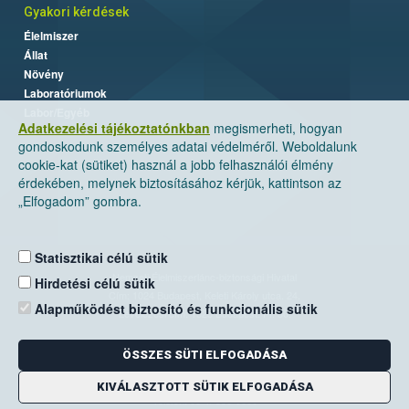
Gyakori kérdések
Élelmiszer
Állat
Növény
Laboratóriumok
Labor/Egyéb
Adatkezelési tájékoztatónkban
megismerheti, hogyan
gondoskodunk személyes adatai védelméről. Weboldalunk
cookie-kat (sütiket) használ a jobb felhasználói élmény
érdekében, melynek biztosításához kérjük, kattintson az
„Elfogadom” gombra.
Statisztikai célú sütik
Nemzeti Élelmiszerlánc-biztonsági Hivatal
Hirdetési célú sütik
Cím: 1024 Budapest, Keleti Károly utca. 24.
Alapműködést biztosító és funkcionális sütik
Levelezési cím: 1525 Budapest. Pf. 30.
ÖSSZES SÜTI ELFOGADÁSA
E-mail:
ugyfelszolgalat@nebih.gov.hu
Zöld szám: 06-80/263-244
KIVÁLASZTOTT SÜTIK ELFOGADÁSA
Telefon: 06-1/ 336-9000