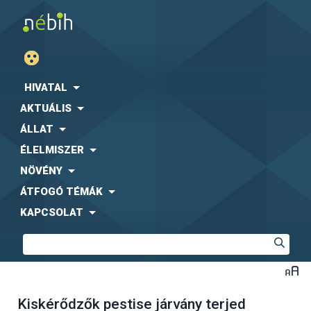
HIVATAL
AKTUÁLIS
ÁLLAT
ÉLELMISZER
NÖVÉNY
ÁTFOGÓ TÉMÁK
KAPCSOLAT
Kiskérődzők pestise járvány terjed