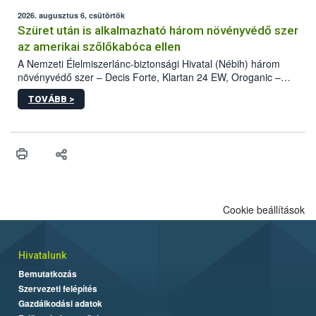
fában is azonosították. A növényvédelmi szakemberek folytatják
az intenzív felderítést, emellett az intézkedéseket a szlovák
2026. augusztus 6, csütörtök
hatósággal is összehangolják a terjedés megállítása érdekében.
Szüret után is alkalmazható három növényvédő szer
az amerikai szőlőkabóca ellen
A Nemzeti Élelmiszerlánc-biztonsági Hivatal (Nébih) három
növényvédő szer – Decis Forte, Klartan 24 EW, Oroganic –
engedélyokiratát módosította, így azok a szüretet követően,
TOVÁBB >
egészen a vesszőérettség (BBCH 91) stádiumáig
felhasználhatóak a szőlőben. A kiterjesztések célja, hogy a korai
érésű szőlőkben is legyen lehetőség a károsító elleni további
védekezésre. Az Oroganic készítmény kis kiszerelésben kiskerti
felhasználók számára is elérhető és ökológiai termesztésben is
engedélyezett.
Cookie beállítások
Hivatalunk
Bemutatkozás
Szervezeti felépítés
Gazdálkodási adatok