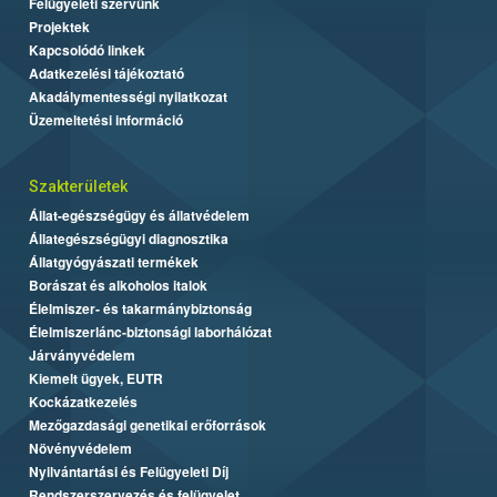
Felügyeleti szervünk
Projektek
Kapcsolódó linkek
Adatkezelési tájékoztató
Akadálymentességi nyilatkozat
Üzemeltetési információ
Szakterületek
Állat-egészségügy és állatvédelem
Állategészségügyi diagnosztika
Állatgyógyászati termékek
Borászat és alkoholos italok
Élelmiszer- és takarmánybiztonság
Élelmiszerlánc-biztonsági laborhálózat
Járványvédelem
Kiemelt ügyek, EUTR
Kockázatkezelés
Mezőgazdasági genetikai erőforrások
Növényvédelem
Nyilvántartási és Felügyeleti Díj
Rendszerszervezés és felügyelet