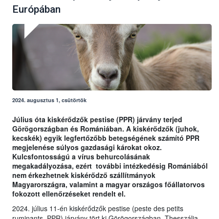
Európában
2024. augusztus 1, csütörtök
Július óta kiskérődzők pestise (PPR) járvány terjed
Görögországban és Romániában. A kiskérődzők (juhok,
kecskék) egyik legfertőzőbb betegségének számító PPR
megjelenése súlyos gazdasági károkat okoz.
Kulcsfontosságú a vírus behurcolásának
megakadályozása, ezért további intézkedésig Romániából
nem érkezhetnek kiskérődző szállítmányok
Magyarországra, valamint a magyar országos főállatorvos
fokozott ellenőrzéseket rendelt el.
2024. július 11-én kiskérődzők pestise (peste des petits
ruminants, PPR) járvány tört ki Görögországban, Thesszália