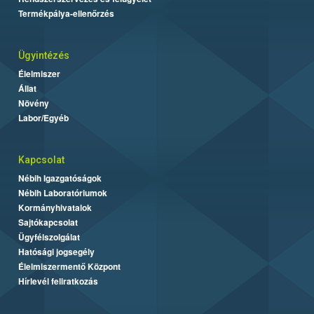
Termékpálya-ellenőrzés
Ügyintézés
Élelmiszer
Állat
Növény
Labor/Egyéb
Kapcsolat
Nébih Igazgatóságok
Nébih Laboratóriumok
Kormányhivatalok
Sajtókapcsolat
Ügyfélszolgálat
Hatósági jogsegély
Élelmiszermentő Központ
Hírlevél feliratkozás