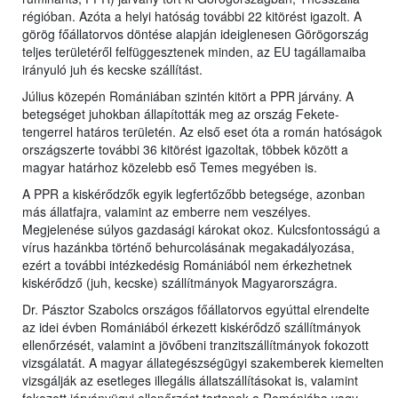
régióban. Azóta a helyi hatóság további 22 kitörést igazolt. A
görög főállatorvos döntése alapján ideiglenesen Görögország
teljes területéről felfüggesztenek minden, az EU tagállamaiba
irányuló juh és kecske szállítást.
Július közepén Romániában szintén kitört a PPR járvány. A
betegséget juhokban állapították meg az ország Fekete-
tengerrel határos területén. Az első eset óta a román hatóságok
országszerte további 36 kitörést igazoltak, többek között a
magyar határhoz közelebb eső Temes megyében is.
A PPR a kiskérődzők egyik legfertőzőbb betegsége, azonban
más állatfajra, valamint az emberre nem veszélyes.
Megjelenése súlyos gazdasági károkat okoz. Kulcsfontosságú a
vírus hazánkba történő behurcolásának megakadályozása,
ezért a további intézkedésig Romániából nem érkezhetnek
kiskérődző (juh, kecske) szállítmányok Magyarországra.
Dr. Pásztor Szabolcs országos főállatorvos egyúttal elrendelte
az idei évben Romániából érkezett kiskérődző szállítmányok
ellenőrzését, valamint a jövőbeni tranzitszállítmányok fokozott
vizsgálatát. A magyar állategészségügyi szakemberek kiemelten
vizsgálják az esetleges illegális állatszállításokat is, valamint