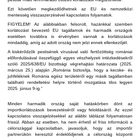
a nem hőkezelt vörös hús és az abból készült termékek
Ezt követően megkezdődhetnek az EU és nemzetközi
(juh- és kecskehús) behozatala a nem fertőzött
mentesség visszaszerzésével kapcsolatos folyamatok.
területekről (az első közigazgatási egység "vármegye"
FIGYELEM!
Az alábbiakban felsorolt, hazánkkal szemben
szerint) megengedett, feltéve, hogy az exportáló ország
korlátozást bevezető EU tagállamok és harmadik országok
illetékes hatóságai állategészségügyi bizonyítványban
esetében továbbra is érvényben vannak a korlátozások
igazolják az alábbiakat:
Korlátozott terület:
mindaddig, amíg az adott ország nem jelzi ennek ellenkezőjét.
Magyarország teljes területe (2025.01.29-én érkezett
"Az élő állatok, amelyekből a hús származik, az
A kiskérődzők pestisének vírusával való fertőzöttség romániai
értesítés alapján)
Állategészségügyi Világszervezet (WOAH) által
előfordulásával összefüggő egyes vészhelyzeti intézkedésekről
elismert PPR-mentes övezetből származnak,".
szóló 2025/638/EU bizottsági végrehajtási határozata (2025.
Korlátozott állat/ termék:
március 25.) alapján „Románia biztosítja, hogy a kecske- és
2025.01.29-től kezdődően:
vagy
juhféléknek Románia egész területéről egy másik tagállamban
található rendeltetési helyre történő mozgatása tilos legyen
Az Egyesült Királyság ideiglenes korlátozásokat
"Az élő állatok, amelyekből a hús származik, a
2025. június 9-ig.”
vezetett be Magyarország teljes területéről Nagy-
levágást megelőző 24 órán belül nem mutatták a PPR
Britanniába (Anglia, Wales, Skócia területére) történő
klinikai tüneteit."
behozatalára. A korlátozás kiterjed:
Minden harmadik ország saját hatáskörben dönt az
- élő juh- és kecskék
importkorlátozások bevezetéséről vagy feloldásáról. Az ezzel
a nem hőkezelt (juh- és kecske)tej és az abból készült
- juhok és kecskék szaporítóanyagai (sperma,
kapcsolatos visszajelzésekkel az alábbi táblázat folyamatosan
termékek behozatala a nem fertőzött területekről (az első
embriók, petesejtek)
frissül. Abban az esetben, ha nem érhető el friss információ a
közigazgatási egység "vármegye" szerint) megengedett,
- juh- és kecsketej és nyers tejtermékek
Korlátozott terület:
célországgal kapcsolatban, javasoljuk, hogy az importőr
feltéve, hogy az exportáló ország illetékes hatóságai
- juh és kecske termékek személyes, utasforgalmi
partnerükön keresztül érdeklődjenek a célország központi
Magyarország teljes területe (2025.01.29-én érkezett