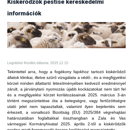
Kiskérődzők pestise kereskedelmi
Frissítés (2025.09.17.)
információk
Az Egyesült Arab Emírségek állategészségügyi
hatóságától 2025. szeptember 17-én érkezett
tájékoztatás értelmében több bejelentésköteles
betegség kapcsán is
feloldották
a korábban elrendelt
kereskedelmi tiltást.
PPR - nem hőkezelt juh-, kecske- és
szarvasmarhahús.
Legutolsó frissítés dátuma: 2025.12.15.
Korlátozott terület:
Tekintettel arra, hogy a fogékony fajokhoz tartozó kiskérődző
állatok klinikai, illetve szűrő vizsgálata a védő-, és a megfigyelési
Magyarország teljes területe (2025.05.27-én érkezett
körzet minden állattartó létesítményében kedvező eredménnyel
értesítés alapján)
zárult, a járványtani nyomozás újabb kockázatokat nem tárt fel
Korlátozott állat/ termék:
és a megfigyelési körzet korlátozásainak 2025. március 3-án
történt megszüntetése óta a betegségre, vagy fertőzöttségre
vörös hús és az abból készült termékek (juh és kecske),
utaló jelet nem tapasztaltak, valamint ilyen bejelentés sem
valamint a nem hőkezelt tej és az abból készült termékek
érkezett, a vonatkozó Bizottság (EU) 2025/384 végrehajtási
(juh és kecske) Magyarországról történő behozatalára
határozatában foglaltakkal összhangban
a Zala és Vas
vonatkozóan; ez a 2025. január 5. után előállított
vármegyei Kormányhivatal 2025. április 2-től a kiskérődzők
szállítmányokra vonatkozik
pestise miatt fennmaradó összes korlátozást megszüntette.