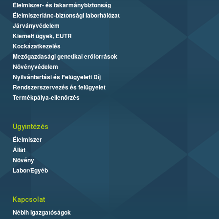
Élelmiszer- és takarmánybiztonság
Élelmiszerlánc-biztonsági laborhálózat
Járványvédelem
Kiemelt ügyek, EUTR
Kockázatkezelés
Mezőgazdasági genetikai erőforrások
Növényvédelem
Nyilvántartási és Felügyeleti Díj
Rendszerszervezés és felügyelet
Termékpálya-ellenőrzés
Ügyintézés
Élelmiszer
Állat
Növény
Labor/Egyéb
Kapcsolat
Nébih Igazgatóságok