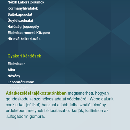
Nébih Laboratóriumok
Kormányhivatalok
Sajtókapcsolat
Ügyfélszolgálat
Hatósági jogsegély
Élelmiszermentő Központ
Hírlevél feliratkozás
Gyakori kérdések
Élelmiszer
Állat
Növény
Laboratóriumok
Labor/Egyéb
Adatkezelési tájékoztatónkban
megismerheti, hogyan
gondoskodunk személyes adatai védelméről. Weboldalunk
cookie-kat (sütiket) használ a jobb felhasználói élmény
érdekében, melynek biztosításához kérjük, kattintson az
„Elfogadom” gombra.