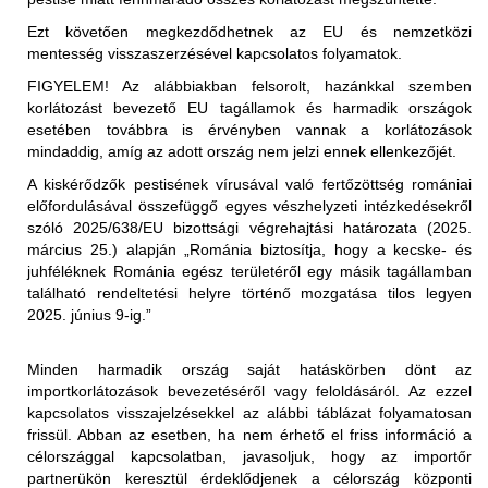
a nem hőkezelt vörös hús és az abból készült termékek
Ezt követően megkezdődhetnek az EU és nemzetközi
(juh- és kecskehús) behozatala a nem fertőzött
mentesség visszaszerzésével kapcsolatos folyamatok.
területekről (az első közigazgatási egység "vármegye"
FIGYELEM!
Az alábbiakban felsorolt, hazánkkal szemben
szerint) megengedett, feltéve, hogy az exportáló ország
korlátozást bevezető EU tagállamok és harmadik országok
illetékes hatóságai állategészségügyi bizonyítványban
esetében továbbra is érvényben vannak a korlátozások
igazolják az alábbiakat:
Korlátozott terület:
mindaddig, amíg az adott ország nem jelzi ennek ellenkezőjét.
Magyarország teljes területe (2025.01.29-én érkezett
"Az élő állatok, amelyekből a hús származik, az
A kiskérődzők pestisének vírusával való fertőzöttség romániai
értesítés alapján)
Állategészségügyi Világszervezet (WOAH) által
előfordulásával összefüggő egyes vészhelyzeti intézkedésekről
elismert PPR-mentes övezetből származnak,".
szóló 2025/638/EU bizottsági végrehajtási határozata (2025.
Korlátozott állat/ termék:
március 25.) alapján „Románia biztosítja, hogy a kecske- és
2025.01.29-től kezdődően:
vagy
juhféléknek Románia egész területéről egy másik tagállamban
található rendeltetési helyre történő mozgatása tilos legyen
Az Egyesült Királyság ideiglenes korlátozásokat
"Az élő állatok, amelyekből a hús származik, a
2025. június 9-ig.”
vezetett be Magyarország teljes területéről Nagy-
levágást megelőző 24 órán belül nem mutatták a PPR
Britanniába (Anglia, Wales, Skócia területére) történő
klinikai tüneteit."
behozatalára. A korlátozás kiterjed:
Minden harmadik ország saját hatáskörben dönt az
- élő juh- és kecskék
importkorlátozások bevezetéséről vagy feloldásáról. Az ezzel
a nem hőkezelt (juh- és kecske)tej és az abból készült
- juhok és kecskék szaporítóanyagai (sperma,
kapcsolatos visszajelzésekkel az alábbi táblázat folyamatosan
termékek behozatala a nem fertőzött területekről (az első
embriók, petesejtek)
frissül. Abban az esetben, ha nem érhető el friss információ a
közigazgatási egység "vármegye" szerint) megengedett,
- juh- és kecsketej és nyers tejtermékek
Korlátozott terület:
célországgal kapcsolatban, javasoljuk, hogy az importőr
feltéve, hogy az exportáló ország illetékes hatóságai
- juh és kecske termékek személyes, utasforgalmi
partnerükön keresztül érdeklődjenek a célország központi
Magyarország teljes területe (2025.01.29-én érkezett