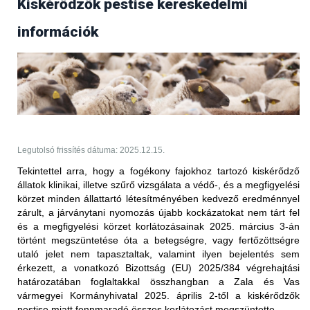
Kiskérődzők pestise kereskedelmi
Frissítés (2025.09.17.)
információk
Az Egyesült Arab Emírségek állategészségügyi
hatóságától 2025. szeptember 17-én érkezett
tájékoztatás értelmében több bejelentésköteles
betegség kapcsán is
feloldották
a korábban elrendelt
kereskedelmi tiltást.
PPR - nem hőkezelt juh-, kecske- és
szarvasmarhahús.
Legutolsó frissítés dátuma: 2025.12.15.
Korlátozott terület:
Tekintettel arra, hogy a fogékony fajokhoz tartozó kiskérődző
állatok klinikai, illetve szűrő vizsgálata a védő-, és a megfigyelési
Magyarország teljes területe (2025.05.27-én érkezett
körzet minden állattartó létesítményében kedvező eredménnyel
értesítés alapján)
zárult, a járványtani nyomozás újabb kockázatokat nem tárt fel
Korlátozott állat/ termék:
és a megfigyelési körzet korlátozásainak 2025. március 3-án
történt megszüntetése óta a betegségre, vagy fertőzöttségre
vörös hús és az abból készült termékek (juh és kecske),
utaló jelet nem tapasztaltak, valamint ilyen bejelentés sem
valamint a nem hőkezelt tej és az abból készült termékek
érkezett, a vonatkozó Bizottság (EU) 2025/384 végrehajtási
(juh és kecske) Magyarországról történő behozatalára
határozatában foglaltakkal összhangban
a Zala és Vas
vonatkozóan; ez a 2025. január 5. után előállított
vármegyei Kormányhivatal 2025. április 2-től a kiskérődzők
szállítmányokra vonatkozik
pestise miatt fennmaradó összes korlátozást megszüntette.