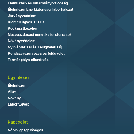
Élelmiszer- és takarmánybiztonság
Élelmiszerlánc-biztonsági laborhálózat
Járványvédelem
Kiemelt ügyek, EUTR
Kockázatkezelés
Mezőgazdasági genetikai erőforrások
Növényvédelem
Nyilvántartási és Felügyeleti Díj
Rendszerszervezés és felügyelet
Termékpálya-ellenőrzés
Ügyintézés
Élelmiszer
Állat
Növény
Labor/Egyéb
Kapcsolat
Nébih Igazgatóságok