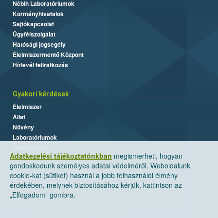
Nébih Laboratóriumok
Kormányhivatalok
Sajtókapcsolat
Ügyfélszolgálat
Hatósági jogsegély
Élelmiszermentő Központ
Hírlevél feliratkozás
Gyakori kérdések
Élelmiszer
Állat
Növény
Laboratóriumok
Labor/Egyéb
Adatkezelési tájékoztatónkban
megismerheti, hogyan
gondoskodunk személyes adatai védelméről. Weboldalunk
cookie-kat (sütiket) használ a jobb felhasználói élmény
érdekében, melynek biztosításához kérjük, kattintson az
„Elfogadom” gombra.