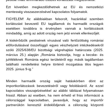
a nem hőkezelt vörös hús és az abból készült termékek
Ezt követően megkezdődhetnek az EU és nemzetközi
(juh- és kecskehús) behozatala a nem fertőzött
mentesség visszaszerzésével kapcsolatos folyamatok.
területekről (az első közigazgatási egység "vármegye"
FIGYELEM!
Az alábbiakban felsorolt, hazánkkal szemben
szerint) megengedett, feltéve, hogy az exportáló ország
korlátozást bevezető EU tagállamok és harmadik országok
illetékes hatóságai állategészségügyi bizonyítványban
esetében továbbra is érvényben vannak a korlátozások
igazolják az alábbiakat:
Korlátozott terület:
mindaddig, amíg az adott ország nem jelzi ennek ellenkezőjét.
Magyarország teljes területe (2025.01.29-én érkezett
"Az élő állatok, amelyekből a hús származik, az
A kiskérődzők pestisének vírusával való fertőzöttség romániai
értesítés alapján)
Állategészségügyi Világszervezet (WOAH) által
előfordulásával összefüggő egyes vészhelyzeti intézkedésekről
elismert PPR-mentes övezetből származnak,".
szóló 2025/638/EU bizottsági végrehajtási határozata (2025.
Korlátozott állat/ termék:
március 25.) alapján „Románia biztosítja, hogy a kecske- és
2025.01.29-től kezdődően:
vagy
juhféléknek Románia egész területéről egy másik tagállamban
található rendeltetési helyre történő mozgatása tilos legyen
Az Egyesült Királyság ideiglenes korlátozásokat
"Az élő állatok, amelyekből a hús származik, a
2025. június 9-ig.”
vezetett be Magyarország teljes területéről Nagy-
levágást megelőző 24 órán belül nem mutatták a PPR
Britanniába (Anglia, Wales, Skócia területére) történő
klinikai tüneteit."
behozatalára. A korlátozás kiterjed:
Minden harmadik ország saját hatáskörben dönt az
- élő juh- és kecskék
importkorlátozások bevezetéséről vagy feloldásáról. Az ezzel
a nem hőkezelt (juh- és kecske)tej és az abból készült
- juhok és kecskék szaporítóanyagai (sperma,
kapcsolatos visszajelzésekkel az alábbi táblázat folyamatosan
termékek behozatala a nem fertőzött területekről (az első
embriók, petesejtek)
frissül. Abban az esetben, ha nem érhető el friss információ a
közigazgatási egység "vármegye" szerint) megengedett,
- juh- és kecsketej és nyers tejtermékek
Korlátozott terület:
célországgal kapcsolatban, javasoljuk, hogy az importőr
feltéve, hogy az exportáló ország illetékes hatóságai
- juh és kecske termékek személyes, utasforgalmi
partnerükön keresztül érdeklődjenek a célország központi
Magyarország teljes területe (2025.01.29-én érkezett