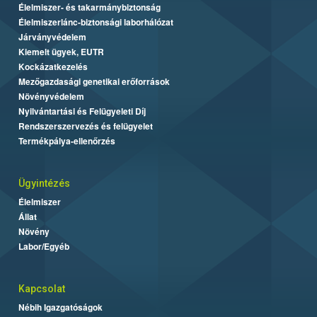
Élelmiszer- és takarmánybiztonság
Élelmiszerlánc-biztonsági laborhálózat
Járványvédelem
Kiemelt ügyek, EUTR
Kockázatkezelés
Mezőgazdasági genetikai erőforrások
Növényvédelem
Nyilvántartási és Felügyeleti Díj
Rendszerszervezés és felügyelet
Termékpálya-ellenőrzés
Ügyintézés
Élelmiszer
Állat
Növény
Labor/Egyéb
Kapcsolat
Nébih Igazgatóságok