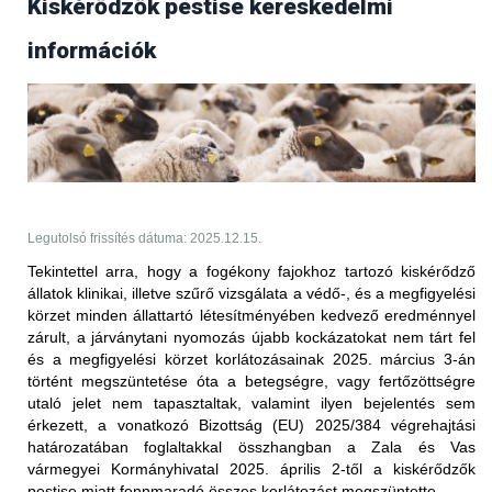
Kiskérődzők pestise kereskedelmi
Frissítés (2025.09.17.)
információk
Az Egyesült Arab Emírségek állategészségügyi
hatóságától 2025. szeptember 17-én érkezett
tájékoztatás értelmében több bejelentésköteles
betegség kapcsán is
feloldották
a korábban elrendelt
kereskedelmi tiltást.
PPR - nem hőkezelt juh-, kecske- és
szarvasmarhahús.
Legutolsó frissítés dátuma: 2025.12.15.
Korlátozott terület:
Tekintettel arra, hogy a fogékony fajokhoz tartozó kiskérődző
állatok klinikai, illetve szűrő vizsgálata a védő-, és a megfigyelési
Magyarország teljes területe (2025.05.27-én érkezett
körzet minden állattartó létesítményében kedvező eredménnyel
értesítés alapján)
zárult, a járványtani nyomozás újabb kockázatokat nem tárt fel
Korlátozott állat/ termék:
és a megfigyelési körzet korlátozásainak 2025. március 3-án
történt megszüntetése óta a betegségre, vagy fertőzöttségre
vörös hús és az abból készült termékek (juh és kecske),
utaló jelet nem tapasztaltak, valamint ilyen bejelentés sem
valamint a nem hőkezelt tej és az abból készült termékek
érkezett, a vonatkozó Bizottság (EU) 2025/384 végrehajtási
(juh és kecske) Magyarországról történő behozatalára
határozatában foglaltakkal összhangban
a Zala és Vas
vonatkozóan; ez a 2025. január 5. után előállított
vármegyei Kormányhivatal 2025. április 2-től a kiskérődzők
szállítmányokra vonatkozik
pestise miatt fennmaradó összes korlátozást megszüntette.