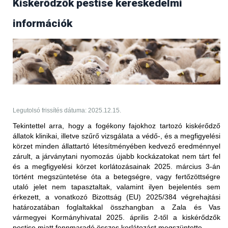
Kiskérődzők pestise kereskedelmi
Frissítés (2025.09.17.)
információk
Az Egyesült Arab Emírségek állategészségügyi
hatóságától 2025. szeptember 17-én érkezett
tájékoztatás értelmében több bejelentésköteles
betegség kapcsán is
feloldották
a korábban elrendelt
kereskedelmi tiltást.
PPR - nem hőkezelt juh-, kecske- és
szarvasmarhahús.
Legutolsó frissítés dátuma: 2025.12.15.
Korlátozott terület:
Tekintettel arra, hogy a fogékony fajokhoz tartozó kiskérődző
állatok klinikai, illetve szűrő vizsgálata a védő-, és a megfigyelési
Magyarország teljes területe (2025.05.27-én érkezett
körzet minden állattartó létesítményében kedvező eredménnyel
értesítés alapján)
zárult, a járványtani nyomozás újabb kockázatokat nem tárt fel
Korlátozott állat/ termék:
és a megfigyelési körzet korlátozásainak 2025. március 3-án
történt megszüntetése óta a betegségre, vagy fertőzöttségre
vörös hús és az abból készült termékek (juh és kecske),
utaló jelet nem tapasztaltak, valamint ilyen bejelentés sem
valamint a nem hőkezelt tej és az abból készült termékek
érkezett, a vonatkozó Bizottság (EU) 2025/384 végrehajtási
(juh és kecske) Magyarországról történő behozatalára
határozatában foglaltakkal összhangban
a Zala és Vas
vonatkozóan; ez a 2025. január 5. után előállított
vármegyei Kormányhivatal 2025. április 2-től a kiskérődzők
szállítmányokra vonatkozik
pestise miatt fennmaradó összes korlátozást megszüntette.