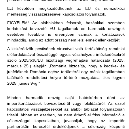
a nem hőkezelt vörös hús és az abból készült termékek
Ezt követően megkezdődhetnek az EU és nemzetközi
(juh- és kecskehús) behozatala a nem fertőzött
mentesség visszaszerzésével kapcsolatos folyamatok.
területekről (az első közigazgatási egység "vármegye"
FIGYELEM!
Az alábbiakban felsorolt, hazánkkal szemben
szerint) megengedett, feltéve, hogy az exportáló ország
korlátozást bevezető EU tagállamok és harmadik országok
illetékes hatóságai állategészségügyi bizonyítványban
esetében továbbra is érvényben vannak a korlátozások
igazolják az alábbiakat:
Korlátozott terület:
mindaddig, amíg az adott ország nem jelzi ennek ellenkezőjét.
Magyarország teljes területe (2025.01.29-én érkezett
"Az élő állatok, amelyekből a hús származik, az
A kiskérődzők pestisének vírusával való fertőzöttség romániai
értesítés alapján)
Állategészségügyi Világszervezet (WOAH) által
előfordulásával összefüggő egyes vészhelyzeti intézkedésekről
elismert PPR-mentes övezetből származnak,".
szóló 2025/638/EU bizottsági végrehajtási határozata (2025.
Korlátozott állat/ termék:
március 25.) alapján „Románia biztosítja, hogy a kecske- és
2025.01.29-től kezdődően:
vagy
juhféléknek Románia egész területéről egy másik tagállamban
található rendeltetési helyre történő mozgatása tilos legyen
Az Egyesült Királyság ideiglenes korlátozásokat
"Az élő állatok, amelyekből a hús származik, a
2025. június 9-ig.”
vezetett be Magyarország teljes területéről Nagy-
levágást megelőző 24 órán belül nem mutatták a PPR
Britanniába (Anglia, Wales, Skócia területére) történő
klinikai tüneteit."
behozatalára. A korlátozás kiterjed:
Minden harmadik ország saját hatáskörben dönt az
- élő juh- és kecskék
importkorlátozások bevezetéséről vagy feloldásáról. Az ezzel
a nem hőkezelt (juh- és kecske)tej és az abból készült
- juhok és kecskék szaporítóanyagai (sperma,
kapcsolatos visszajelzésekkel az alábbi táblázat folyamatosan
termékek behozatala a nem fertőzött területekről (az első
embriók, petesejtek)
frissül. Abban az esetben, ha nem érhető el friss információ a
közigazgatási egység "vármegye" szerint) megengedett,
- juh- és kecsketej és nyers tejtermékek
Korlátozott terület:
célországgal kapcsolatban, javasoljuk, hogy az importőr
feltéve, hogy az exportáló ország illetékes hatóságai
- juh és kecske termékek személyes, utasforgalmi
partnerükön keresztül érdeklődjenek a célország központi
Magyarország teljes területe (2025.01.29-én érkezett