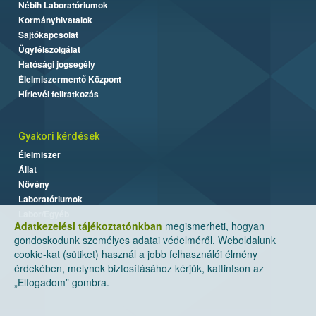
Nébih Laboratóriumok
Kormányhivatalok
Sajtókapcsolat
Ügyfélszolgálat
Hatósági jogsegély
Élelmiszermentő Központ
Hírlevél feliratkozás
Gyakori kérdések
Élelmiszer
Állat
Növény
Laboratóriumok
Labor/Egyéb
Adatkezelési tájékoztatónkban
megismerheti, hogyan
gondoskodunk személyes adatai védelméről. Weboldalunk
cookie-kat (sütiket) használ a jobb felhasználói élmény
érdekében, melynek biztosításához kérjük, kattintson az
„Elfogadom” gombra.