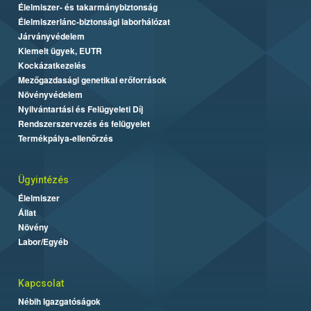
Élelmiszer- és takarmánybiztonság
Élelmiszerlánc-biztonsági laborhálózat
Járványvédelem
Kiemelt ügyek, EUTR
Kockázatkezelés
Mezőgazdasági genetikai erőforrások
Növényvédelem
Nyilvántartási és Felügyeleti Díj
Rendszerszervezés és felügyelet
Termékpálya-ellenőrzés
Ügyintézés
Élelmiszer
Állat
Növény
Labor/Egyéb
Kapcsolat
Nébih Igazgatóságok