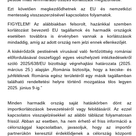
a nem hőkezelt vörös hús és az abból készült termékek
Ezt követően megkezdődhetnek az EU és nemzetközi
(juh- és kecskehús) behozatala a nem fertőzött
mentesség visszaszerzésével kapcsolatos folyamatok.
területekről (az első közigazgatási egység "vármegye"
FIGYELEM!
Az alábbiakban felsorolt, hazánkkal szemben
szerint) megengedett, feltéve, hogy az exportáló ország
korlátozást bevezető EU tagállamok és harmadik országok
illetékes hatóságai állategészségügyi bizonyítványban
esetében továbbra is érvényben vannak a korlátozások
igazolják az alábbiakat:
Korlátozott terület:
mindaddig, amíg az adott ország nem jelzi ennek ellenkezőjét.
Magyarország teljes területe (2025.01.29-én érkezett
"Az élő állatok, amelyekből a hús származik, az
A kiskérődzők pestisének vírusával való fertőzöttség romániai
értesítés alapján)
Állategészségügyi Világszervezet (WOAH) által
előfordulásával összefüggő egyes vészhelyzeti intézkedésekről
elismert PPR-mentes övezetből származnak,".
szóló 2025/638/EU bizottsági végrehajtási határozata (2025.
Korlátozott állat/ termék:
március 25.) alapján „Románia biztosítja, hogy a kecske- és
2025.01.29-től kezdődően:
vagy
juhféléknek Románia egész területéről egy másik tagállamban
található rendeltetési helyre történő mozgatása tilos legyen
Az Egyesült Királyság ideiglenes korlátozásokat
"Az élő állatok, amelyekből a hús származik, a
2025. június 9-ig.”
vezetett be Magyarország teljes területéről Nagy-
levágást megelőző 24 órán belül nem mutatták a PPR
Britanniába (Anglia, Wales, Skócia területére) történő
klinikai tüneteit."
behozatalára. A korlátozás kiterjed:
Minden harmadik ország saját hatáskörben dönt az
- élő juh- és kecskék
importkorlátozások bevezetéséről vagy feloldásáról. Az ezzel
a nem hőkezelt (juh- és kecske)tej és az abból készült
- juhok és kecskék szaporítóanyagai (sperma,
kapcsolatos visszajelzésekkel az alábbi táblázat folyamatosan
termékek behozatala a nem fertőzött területekről (az első
embriók, petesejtek)
frissül. Abban az esetben, ha nem érhető el friss információ a
közigazgatási egység "vármegye" szerint) megengedett,
- juh- és kecsketej és nyers tejtermékek
Korlátozott terület:
célországgal kapcsolatban, javasoljuk, hogy az importőr
feltéve, hogy az exportáló ország illetékes hatóságai
- juh és kecske termékek személyes, utasforgalmi
partnerükön keresztül érdeklődjenek a célország központi
Magyarország teljes területe (2025.01.29-én érkezett