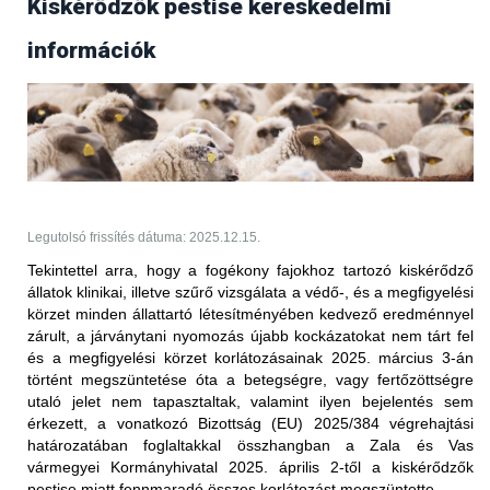
Kiskérődzők pestise kereskedelmi
Frissítés (2025.09.17.)
információk
Az Egyesült Arab Emírségek állategészségügyi
hatóságától 2025. szeptember 17-én érkezett
tájékoztatás értelmében több bejelentésköteles
betegség kapcsán is
feloldották
a korábban elrendelt
kereskedelmi tiltást.
PPR - nem hőkezelt juh-, kecske- és
szarvasmarhahús.
Legutolsó frissítés dátuma: 2025.12.15.
Korlátozott terület:
Tekintettel arra, hogy a fogékony fajokhoz tartozó kiskérődző
állatok klinikai, illetve szűrő vizsgálata a védő-, és a megfigyelési
Magyarország teljes területe (2025.05.27-én érkezett
körzet minden állattartó létesítményében kedvező eredménnyel
értesítés alapján)
zárult, a járványtani nyomozás újabb kockázatokat nem tárt fel
Korlátozott állat/ termék:
és a megfigyelési körzet korlátozásainak 2025. március 3-án
történt megszüntetése óta a betegségre, vagy fertőzöttségre
vörös hús és az abból készült termékek (juh és kecske),
utaló jelet nem tapasztaltak, valamint ilyen bejelentés sem
valamint a nem hőkezelt tej és az abból készült termékek
érkezett, a vonatkozó Bizottság (EU) 2025/384 végrehajtási
(juh és kecske) Magyarországról történő behozatalára
határozatában foglaltakkal összhangban
a Zala és Vas
vonatkozóan; ez a 2025. január 5. után előállított
vármegyei Kormányhivatal 2025. április 2-től a kiskérődzők
szállítmányokra vonatkozik
pestise miatt fennmaradó összes korlátozást megszüntette.