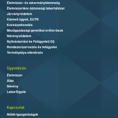
Élelmiszer- és takarmánybiztonság
Élelmiszerlánc-biztonsági laborhálózat
Járványvédelem
Kiemelt ügyek, EUTR
Kockázatkezelés
Mezőgazdasági genetikai erőforrások
Növényvédelem
Nyilvántartási és Felügyeleti Díj
Rendszerszervezés és felügyelet
Termékpálya-ellenőrzés
Ügyintézés
Élelmiszer
Állat
Növény
Labor/Egyéb
Kapcsolat
Nébih Igazgatóságok