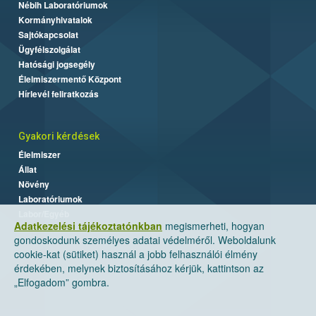
Nébih Laboratóriumok
Kormányhivatalok
Sajtókapcsolat
Ügyfélszolgálat
Hatósági jogsegély
Élelmiszermentő Központ
Hírlevél feliratkozás
Gyakori kérdések
Élelmiszer
Állat
Növény
Laboratóriumok
Labor/Egyéb
Adatkezelési tájékoztatónkban
megismerheti, hogyan
gondoskodunk személyes adatai védelméről. Weboldalunk
cookie-kat (sütiket) használ a jobb felhasználói élmény
érdekében, melynek biztosításához kérjük, kattintson az
„Elfogadom” gombra.