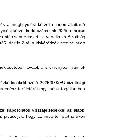
etekről (az első közigazgatási egység
zonyítványban igazolják az alábbiakat:
, és a megfigyelési körzet minden állattartó
yelési körzet korlátozásainak 2025. március
jelentés sem érkezett, a vonatkozó Bizottság
t PPR-mentes övezetből származnak,".
. április 2-től a kiskérődzők pestise miatt
ágok esetében továbbra is érvényben vannak
ai tüneteit."
ntézkedésekről szóló 2025/638/EU bizottsági
ia egész területéről egy másik tagállamban
ába (Anglia, Wales, Skócia területére)
z első közigazgatási egység "vármegye"
n igazolják az alábbiakat:
el kapcsolatos visszajelzésekkel az alábbi
megelőzően legalább 21 napig PPR-mentes, 10
n, javasoljuk, hogy az importőr partnerükön
 fogyasztás céljából bevinni a