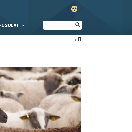
PCSOLAT
s értelmében több bejelentésköteles
rmékek (juh és kecske) Magyarországról