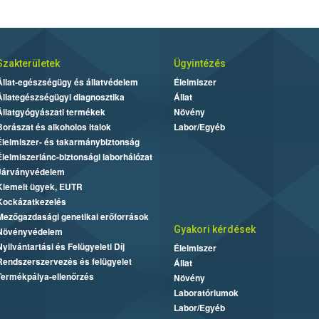
Szakterületek
Ügyintézés
Állat-egészségügy és állatvédelem
Élelmiszer
Állategészségügyi diagnosztika
Állat
Állatgyógyászati termékek
Növény
Borászat és alkoholos italok
Labor/Egyéb
Élelmiszer- és takarmánybiztonság
Élelmiszerlánc-biztonsági laborhálózat
Járványvédelem
Kiemelt ügyek, EUTR
Kockázatkezelés
Mezőgazdasági genetikai erőforrások
Gyakori kérdések
Növényvédelem
Nyilvántartási és Felügyeleti Díj
Élelmiszer
Rendszerszervezés és felügyelet
Állat
Termékpálya-ellenőrzés
Növény
Laboratóriumok
Labor/Egyéb