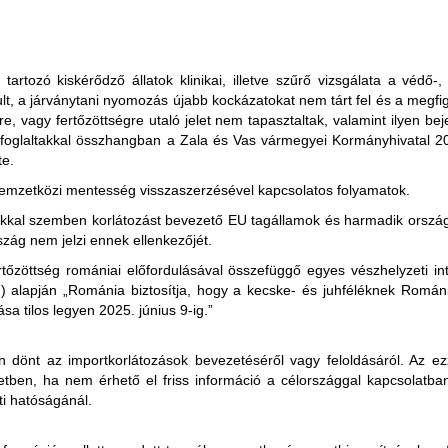
 készült termékek (juh- és kecskehús) behozatala a nem fertőzött terül
éve, hogy az exportáló ország illetékes hatóságai állategészségügyi bi
tartozó kiskérődző állatok klinikai, illetve szűrő vizsgálata a védő-
, a járványtani nyomozás újabb kockázatokat nem tárt fel és a megfig
, vagy fertőzöttségre utaló jelet nem tapasztaltak, valamint ilyen be
 származik, az Állategészségügyi Világszervezet (WOAH) által elismer
 foglaltakkal összhangban
a Zala és Vas vármegyei Kormányhivatal 2025
e.
mzetközi mentesség visszaszerzésével kapcsolatos folyamatok.
.01.29-én érkezett értesítés alapján)
ánkkal szemben korlátozást bevezető EU tagállamok és harmadik orsz
származik, a levágást megelőző 24 órán belül nem mutatták a PPR klinik
zág nem jelzi ennek ellenkezőjét.
rtőzöttség romániai előfordulásával összefüggő egyes vészhelyzeti i
.) alapján „Románia biztosítja, hogy a kecske- és juhféléknek Román
orlátozásokat vezetett be Magyarország teljes területéről Nagy-Britanni
ása tilos legyen 2025. június 9-ig.”
 az abból készült termékek behozatala a nem fertőzött területekről (a
kiterjed:
z exportáló ország illetékes hatóságai állategészségügyi bizonyítványba
dönt az importkorlátozások bevezetéséről vagy feloldásáról. Az ezz
ai (sperma, embriók, petesejtek)
mékeket olyan juhoktól és kecskéktől állították elő, amelyek a fejést 
etben, ha nem érhető el friss információ a célországgal kapcsolatba
rmékek
ti hatóságánál.
s, utasforgalmi behozatalára vonatkozó szabályai: nem lehet személyes
elelően csomagolt juh és kecske termékeket.