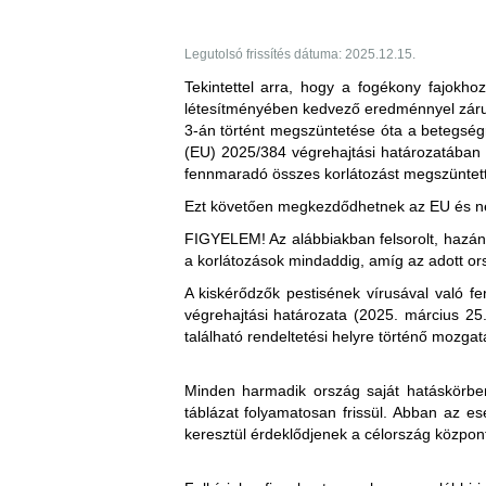
a nem hőkezelt vörös hús és az abból
Legutolsó frissítés dátuma: 2025.12.15.
"vármegye" szerint) megengedett, felt
Tekintettel arra, hogy a fogékony fajokhoz 
létesítményében kedvező eredménnyel zárult
3-án történt megszüntetése óta a betegségre
"Az élő állatok, amelyekből a hús
(EU) 2025/384 végrehajtási határozatában
fennmaradó összes korlátozást megszüntett
vagy
Korlátozott terület:
Ezt követően megkezdődhetnek az EU és ne
Magyarország teljes területe (2025
FIGYELEM!
Az alábbiakban felsorolt, haz
"Az élő állatok, amelyekből a hús 
a korlátozások mindaddig, amíg az adott ors
Korlátozott állat/ termék:
A kiskérődzők pestisének vírusával való fe
2025.01.29-től kezdődően:
végrehajtási határozata (2025. március 25
Az Egyesült Királyság ideiglenes k
található rendeltetési helyre történő mozgat
a nem hőkezelt (juh- és kecske)tej és
történő behozatalára. A korlátozás 
szerint) megengedett, feltéve, hogy a
- élő juh- és kecskék
Minden harmadik ország saját hatáskörben 
- juhok és kecskék szaporítóanyag
"A tejet és az abból származó ter
táblázat folyamatosan frissül. Abban az es
- juh- és kecsketej és nyers tejte
km-es körzetben tartózkodtak,"
keresztül érdeklődjenek a célország közpon
- juh és kecske termékek személye
Korlátozott terület:
kereskedelmi forgalmazásnak megf
vagy