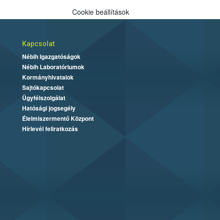
Cookie beállítások
Kapcsolat
Nébih Igazgatóságok
Nébih Laboratóriumok
Kormányhivatalok
Sajtókapcsolat
Ügyfélszolgálat
Hatósági jogsegély
Élelmiszermentő Központ
Hírlevél feliratkozás