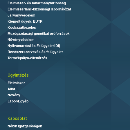
Élelmiszer- és takarmánybiztonság
Élelmiszerlánc-biztonsági laborhálózat
Járványvédelem
Kiemelt ügyek, EUTR
Kockázatkezelés
Mezőgazdasági genetikai erőforrások
Növényvédelem
Nyilvántartási és Felügyeleti Díj
Rendszerszervezés és felügyelet
Termékpálya-ellenőrzés
Ügyintézés
Élelmiszer
Állat
Növény
Labor/Egyéb
Kapcsolat
Nébih Igazgatóságok