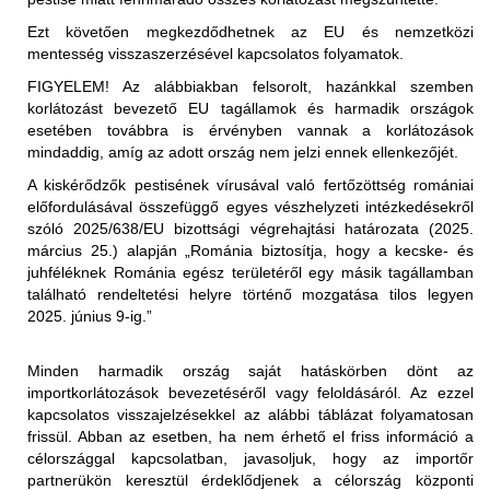
a nem hőkezelt vörös hús és az abból készült termékek
Ezt követően megkezdődhetnek az EU és nemzetközi
(juh- és kecskehús) behozatala a nem fertőzött
mentesség visszaszerzésével kapcsolatos folyamatok.
területekről (az első közigazgatási egység "vármegye"
FIGYELEM!
Az alábbiakban felsorolt, hazánkkal szemben
szerint) megengedett, feltéve, hogy az exportáló ország
korlátozást bevezető EU tagállamok és harmadik országok
illetékes hatóságai állategészségügyi bizonyítványban
esetében továbbra is érvényben vannak a korlátozások
igazolják az alábbiakat:
Korlátozott terület:
mindaddig, amíg az adott ország nem jelzi ennek ellenkezőjét.
Magyarország teljes területe (2025.01.29-én érkezett
"Az élő állatok, amelyekből a hús származik, az
A kiskérődzők pestisének vírusával való fertőzöttség romániai
értesítés alapján)
Állategészségügyi Világszervezet (WOAH) által
előfordulásával összefüggő egyes vészhelyzeti intézkedésekről
elismert PPR-mentes övezetből származnak,".
szóló 2025/638/EU bizottsági végrehajtási határozata (2025.
Korlátozott állat/ termék:
március 25.) alapján „Románia biztosítja, hogy a kecske- és
2025.01.29-től kezdődően:
vagy
juhféléknek Románia egész területéről egy másik tagállamban
található rendeltetési helyre történő mozgatása tilos legyen
Az Egyesült Királyság ideiglenes korlátozásokat
"Az élő állatok, amelyekből a hús származik, a
2025. június 9-ig.”
vezetett be Magyarország teljes területéről Nagy-
levágást megelőző 24 órán belül nem mutatták a PPR
Britanniába (Anglia, Wales, Skócia területére) történő
klinikai tüneteit."
behozatalára. A korlátozás kiterjed:
Minden harmadik ország saját hatáskörben dönt az
- élő juh- és kecskék
importkorlátozások bevezetéséről vagy feloldásáról. Az ezzel
a nem hőkezelt (juh- és kecske)tej és az abból készült
- juhok és kecskék szaporítóanyagai (sperma,
kapcsolatos visszajelzésekkel az alábbi táblázat folyamatosan
termékek behozatala a nem fertőzött területekről (az első
embriók, petesejtek)
frissül. Abban az esetben, ha nem érhető el friss információ a
közigazgatási egység "vármegye" szerint) megengedett,
- juh- és kecsketej és nyers tejtermékek
Korlátozott terület:
célországgal kapcsolatban, javasoljuk, hogy az importőr
feltéve, hogy az exportáló ország illetékes hatóságai
- juh és kecske termékek személyes, utasforgalmi
partnerükön keresztül érdeklődjenek a célország központi
Magyarország teljes területe (2025.01.29-én érkezett