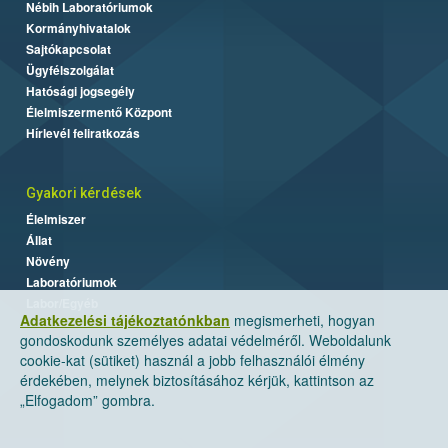
Nébih Laboratóriumok
Kormányhivatalok
Sajtókapcsolat
Ügyfélszolgálat
Hatósági jogsegély
Élelmiszermentő Központ
Hírlevél feliratkozás
Gyakori kérdések
Élelmiszer
Állat
Növény
Laboratóriumok
Labor/Egyéb
Adatkezelési tájékoztatónkban
megismerheti, hogyan
gondoskodunk személyes adatai védelméről. Weboldalunk
cookie-kat (sütiket) használ a jobb felhasználói élmény
érdekében, melynek biztosításához kérjük, kattintson az
„Elfogadom” gombra.