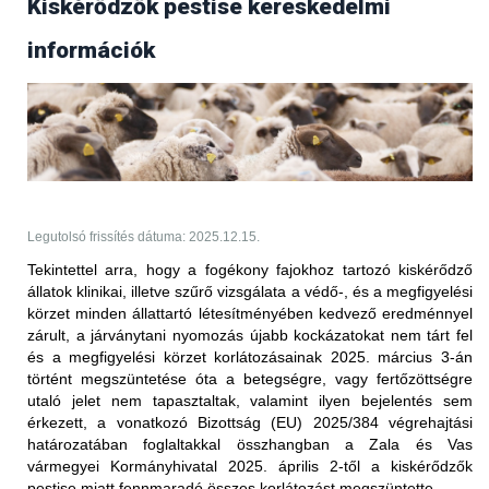
Kiskérődzők pestise kereskedelmi
Frissítés (2025.09.17.)
információk
Az Egyesült Arab Emírségek állategészségügyi
hatóságától 2025. szeptember 17-én érkezett
tájékoztatás értelmében több bejelentésköteles
betegség kapcsán is
feloldották
a korábban elrendelt
kereskedelmi tiltást.
PPR - nem hőkezelt juh-, kecske- és
szarvasmarhahús.
Legutolsó frissítés dátuma: 2025.12.15.
Korlátozott terület:
Tekintettel arra, hogy a fogékony fajokhoz tartozó kiskérődző
állatok klinikai, illetve szűrő vizsgálata a védő-, és a megfigyelési
Magyarország teljes területe (2025.05.27-én érkezett
körzet minden állattartó létesítményében kedvező eredménnyel
értesítés alapján)
zárult, a járványtani nyomozás újabb kockázatokat nem tárt fel
Korlátozott állat/ termék:
és a megfigyelési körzet korlátozásainak 2025. március 3-án
történt megszüntetése óta a betegségre, vagy fertőzöttségre
vörös hús és az abból készült termékek (juh és kecske),
utaló jelet nem tapasztaltak, valamint ilyen bejelentés sem
valamint a nem hőkezelt tej és az abból készült termékek
érkezett, a vonatkozó Bizottság (EU) 2025/384 végrehajtási
(juh és kecske) Magyarországról történő behozatalára
határozatában foglaltakkal összhangban
a Zala és Vas
vonatkozóan; ez a 2025. január 5. után előállított
vármegyei Kormányhivatal 2025. április 2-től a kiskérődzők
szállítmányokra vonatkozik
pestise miatt fennmaradó összes korlátozást megszüntette.