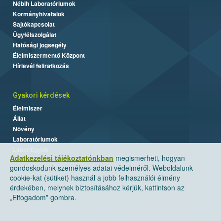
Nébih Laboratóriumok
Kormányhivatalok
Sajtókapcsolat
Ügyfélszolgálat
Hatósági jogsegély
Élelmiszermentő Központ
Hírlevél feliratkozás
Gyakori kérdések
Élelmiszer
Állat
Növény
Laboratóriumok
Labor/Egyéb
Adatkezelési tájékoztatónkban
megismerheti, hogyan
gondoskodunk személyes adatai védelméről. Weboldalunk
cookie-kat (sütiket) használ a jobb felhasználói élmény
érdekében, melynek biztosításához kérjük, kattintson az
„Elfogadom” gombra.