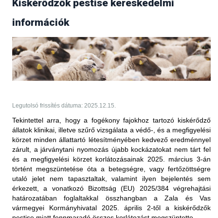
Kiskérődzők pestise kereskedelmi
Frissítés (2025.09.17.)
információk
Az Egyesült Arab Emírségek állategészségügyi
hatóságától 2025. szeptember 17-én érkezett
tájékoztatás értelmében több bejelentésköteles
betegség kapcsán is
feloldották
a korábban elrendelt
kereskedelmi tiltást.
PPR - nem hőkezelt juh-, kecske- és
szarvasmarhahús.
Legutolsó frissítés dátuma: 2025.12.15.
Korlátozott terület:
Tekintettel arra, hogy a fogékony fajokhoz tartozó kiskérődző
állatok klinikai, illetve szűrő vizsgálata a védő-, és a megfigyelési
Magyarország teljes területe (2025.05.27-én érkezett
körzet minden állattartó létesítményében kedvező eredménnyel
értesítés alapján)
zárult, a járványtani nyomozás újabb kockázatokat nem tárt fel
Korlátozott állat/ termék:
és a megfigyelési körzet korlátozásainak 2025. március 3-án
történt megszüntetése óta a betegségre, vagy fertőzöttségre
vörös hús és az abból készült termékek (juh és kecske),
utaló jelet nem tapasztaltak, valamint ilyen bejelentés sem
valamint a nem hőkezelt tej és az abból készült termékek
érkezett, a vonatkozó Bizottság (EU) 2025/384 végrehajtási
(juh és kecske) Magyarországról történő behozatalára
határozatában foglaltakkal összhangban
a Zala és Vas
vonatkozóan; ez a 2025. január 5. után előállított
vármegyei Kormányhivatal 2025. április 2-től a kiskérődzők
szállítmányokra vonatkozik
pestise miatt fennmaradó összes korlátozást megszüntette.