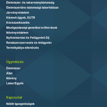
Élelmiszer- és takarmánybiztonság
Élelmiszerlánc-biztonsági laborhálózat
Járványvédelem
Kiemelt ügyek, EUTR
Kockázatkezelés
Mezőgazdasági genetikai erőforrások
Növényvédelem
Nyilvántartási és Felügyeleti Díj
Rendszerszervezés és felügyelet
Termékpálya-ellenőrzés
Ügyintézés
Élelmiszer
Állat
Növény
Labor/Egyéb
Kapcsolat
Nébih Igazgatóságok