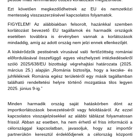
a nem hőkezelt vörös hús és az abból készült termékek
Ezt követően megkezdődhetnek az EU és nemzetközi
(juh- és kecskehús) behozatala a nem fertőzött
mentesség visszaszerzésével kapcsolatos folyamatok.
területekről (az első közigazgatási egység "vármegye"
FIGYELEM!
Az alábbiakban felsorolt, hazánkkal szemben
szerint) megengedett, feltéve, hogy az exportáló ország
korlátozást bevezető EU tagállamok és harmadik országok
illetékes hatóságai állategészségügyi bizonyítványban
esetében továbbra is érvényben vannak a korlátozások
igazolják az alábbiakat:
Korlátozott terület:
mindaddig, amíg az adott ország nem jelzi ennek ellenkezőjét.
Magyarország teljes területe (2025.01.29-én érkezett
"Az élő állatok, amelyekből a hús származik, az
A kiskérődzők pestisének vírusával való fertőzöttség romániai
értesítés alapján)
Állategészségügyi Világszervezet (WOAH) által
előfordulásával összefüggő egyes vészhelyzeti intézkedésekről
elismert PPR-mentes övezetből származnak,".
szóló 2025/638/EU bizottsági végrehajtási határozata (2025.
Korlátozott állat/ termék:
március 25.) alapján „Románia biztosítja, hogy a kecske- és
2025.01.29-től kezdődően:
vagy
juhféléknek Románia egész területéről egy másik tagállamban
található rendeltetési helyre történő mozgatása tilos legyen
Az Egyesült Királyság ideiglenes korlátozásokat
"Az élő állatok, amelyekből a hús származik, a
2025. június 9-ig.”
vezetett be Magyarország teljes területéről Nagy-
levágást megelőző 24 órán belül nem mutatták a PPR
Britanniába (Anglia, Wales, Skócia területére) történő
klinikai tüneteit."
behozatalára. A korlátozás kiterjed:
Minden harmadik ország saját hatáskörben dönt az
- élő juh- és kecskék
importkorlátozások bevezetéséről vagy feloldásáról. Az ezzel
a nem hőkezelt (juh- és kecske)tej és az abból készült
- juhok és kecskék szaporítóanyagai (sperma,
kapcsolatos visszajelzésekkel az alábbi táblázat folyamatosan
termékek behozatala a nem fertőzött területekről (az első
embriók, petesejtek)
frissül. Abban az esetben, ha nem érhető el friss információ a
közigazgatási egység "vármegye" szerint) megengedett,
- juh- és kecsketej és nyers tejtermékek
Korlátozott terület:
célországgal kapcsolatban, javasoljuk, hogy az importőr
feltéve, hogy az exportáló ország illetékes hatóságai
- juh és kecske termékek személyes, utasforgalmi
partnerükön keresztül érdeklődjenek a célország központi
Magyarország teljes területe (2025.01.29-én érkezett