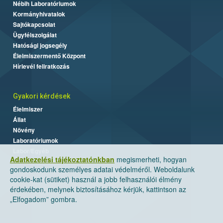
Nébih Laboratóriumok
Kormányhivatalok
Sajtókapcsolat
Ügyfélszolgálat
Hatósági jogsegély
Élelmiszermentő Központ
Hírlevél feliratkozás
Gyakori kérdések
Élelmiszer
Állat
Növény
Laboratóriumok
Labor/Egyéb
Adatkezelési tájékoztatónkban
megismerheti, hogyan
gondoskodunk személyes adatai védelméről. Weboldalunk
cookie-kat (sütiket) használ a jobb felhasználói élmény
érdekében, melynek biztosításához kérjük, kattintson az
„Elfogadom” gombra.