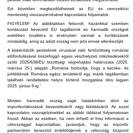
a nem hőkezelt vörös hús és az abból készült termékek
Ezt követően megkezdődhetnek az EU és nemzetközi
(juh- és kecskehús) behozatala a nem fertőzött
mentesség visszaszerzésével kapcsolatos folyamatok.
területekről (az első közigazgatási egység "vármegye"
FIGYELEM!
Az alábbiakban felsorolt, hazánkkal szemben
szerint) megengedett, feltéve, hogy az exportáló ország
korlátozást bevezető EU tagállamok és harmadik országok
illetékes hatóságai állategészségügyi bizonyítványban
esetében továbbra is érvényben vannak a korlátozások
igazolják az alábbiakat:
Korlátozott terület:
mindaddig, amíg az adott ország nem jelzi ennek ellenkezőjét.
Magyarország teljes területe (2025.01.29-én érkezett
"Az élő állatok, amelyekből a hús származik, az
A kiskérődzők pestisének vírusával való fertőzöttség romániai
értesítés alapján)
Állategészségügyi Világszervezet (WOAH) által
előfordulásával összefüggő egyes vészhelyzeti intézkedésekről
elismert PPR-mentes övezetből származnak,".
szóló 2025/638/EU bizottsági végrehajtási határozata (2025.
Korlátozott állat/ termék:
március 25.) alapján „Románia biztosítja, hogy a kecske- és
2025.01.29-től kezdődően:
vagy
juhféléknek Románia egész területéről egy másik tagállamban
található rendeltetési helyre történő mozgatása tilos legyen
Az Egyesült Királyság ideiglenes korlátozásokat
"Az élő állatok, amelyekből a hús származik, a
2025. június 9-ig.”
vezetett be Magyarország teljes területéről Nagy-
levágást megelőző 24 órán belül nem mutatták a PPR
Britanniába (Anglia, Wales, Skócia területére) történő
klinikai tüneteit."
behozatalára. A korlátozás kiterjed:
Minden harmadik ország saját hatáskörben dönt az
- élő juh- és kecskék
importkorlátozások bevezetéséről vagy feloldásáról. Az ezzel
a nem hőkezelt (juh- és kecske)tej és az abból készült
- juhok és kecskék szaporítóanyagai (sperma,
kapcsolatos visszajelzésekkel az alábbi táblázat folyamatosan
termékek behozatala a nem fertőzött területekről (az első
embriók, petesejtek)
frissül. Abban az esetben, ha nem érhető el friss információ a
közigazgatási egység "vármegye" szerint) megengedett,
- juh- és kecsketej és nyers tejtermékek
Korlátozott terület:
célországgal kapcsolatban, javasoljuk, hogy az importőr
feltéve, hogy az exportáló ország illetékes hatóságai
- juh és kecske termékek személyes, utasforgalmi
partnerükön keresztül érdeklődjenek a célország központi
Magyarország teljes területe (2025.01.29-én érkezett