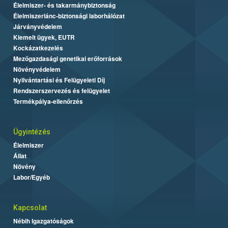
Élelmiszer- és takarmánybiztonság
Élelmiszerlánc-biztonsági laborhálózat
Járványvédelem
Kiemelt ügyek, EUTR
Kockázatkezelés
Mezőgazdasági genetikai erőforrások
Növényvédelem
Nyilvántartási és Felügyeleti Díj
Rendszerszervezés és felügyelet
Termékpálya-ellenőrzés
Ügyintézés
Élelmiszer
Állat
Növény
Labor/Egyéb
Kapcsolat
Nébih Igazgatóságok