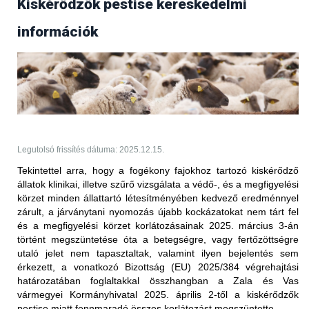
Kiskérődzők pestise kereskedelmi
Frissítés (2025.09.17.)
információk
Az Egyesült Arab Emírségek állategészségügyi
hatóságától 2025. szeptember 17-én érkezett
tájékoztatás értelmében több bejelentésköteles
betegség kapcsán is
feloldották
a korábban elrendelt
kereskedelmi tiltást.
PPR - nem hőkezelt juh-, kecske- és
szarvasmarhahús.
Legutolsó frissítés dátuma: 2025.12.15.
Korlátozott terület:
Tekintettel arra, hogy a fogékony fajokhoz tartozó kiskérődző
állatok klinikai, illetve szűrő vizsgálata a védő-, és a megfigyelési
Magyarország teljes területe (2025.05.27-én érkezett
körzet minden állattartó létesítményében kedvező eredménnyel
értesítés alapján)
zárult, a járványtani nyomozás újabb kockázatokat nem tárt fel
Korlátozott állat/ termék:
és a megfigyelési körzet korlátozásainak 2025. március 3-án
történt megszüntetése óta a betegségre, vagy fertőzöttségre
vörös hús és az abból készült termékek (juh és kecske),
utaló jelet nem tapasztaltak, valamint ilyen bejelentés sem
valamint a nem hőkezelt tej és az abból készült termékek
érkezett, a vonatkozó Bizottság (EU) 2025/384 végrehajtási
(juh és kecske) Magyarországról történő behozatalára
határozatában foglaltakkal összhangban
a Zala és Vas
vonatkozóan; ez a 2025. január 5. után előállított
vármegyei Kormányhivatal 2025. április 2-től a kiskérődzők
szállítmányokra vonatkozik
pestise miatt fennmaradó összes korlátozást megszüntette.