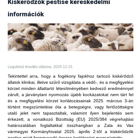
Kiskérődzők pestise kereskedelmi
Frissítés (2025.09.17.)
információk
Az Egyesült Arab Emírségek állategészségügyi
hatóságától 2025. szeptember 17-én érkezett
tájékoztatás értelmében több bejelentésköteles
betegség kapcsán is
feloldották
a korábban elrendelt
kereskedelmi tiltást.
PPR - nem hőkezelt juh-, kecske- és
szarvasmarhahús.
Legutolsó frissítés dátuma: 2025.12.15.
Korlátozott terület:
Tekintettel arra, hogy a fogékony fajokhoz tartozó kiskérődző
állatok klinikai, illetve szűrő vizsgálata a védő-, és a megfigyelési
Magyarország teljes területe (2025.05.27-én érkezett
körzet minden állattartó létesítményében kedvező eredménnyel
értesítés alapján)
zárult, a járványtani nyomozás újabb kockázatokat nem tárt fel
Korlátozott állat/ termék:
és a megfigyelési körzet korlátozásainak 2025. március 3-án
történt megszüntetése óta a betegségre, vagy fertőzöttségre
vörös hús és az abból készült termékek (juh és kecske),
utaló jelet nem tapasztaltak, valamint ilyen bejelentés sem
valamint a nem hőkezelt tej és az abból készült termékek
érkezett, a vonatkozó Bizottság (EU) 2025/384 végrehajtási
(juh és kecske) Magyarországról történő behozatalára
határozatában foglaltakkal összhangban
a Zala és Vas
vonatkozóan; ez a 2025. január 5. után előállított
vármegyei Kormányhivatal 2025. április 2-től a kiskérődzők
szállítmányokra vonatkozik
pestise miatt fennmaradó összes korlátozást megszüntette.