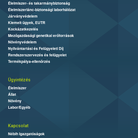
Élelmiszer- és takarmánybiztonság
Élelmiszerlánc-biztonsági laborhálózat
Járványvédelem
Kiemelt ügyek, EUTR
Kockázatkezelés
Mezőgazdasági genetikai erőforrások
Növényvédelem
Nyilvántartási és Felügyeleti Díj
Rendszerszervezés és felügyelet
Termékpálya-ellenőrzés
Ügyintézés
Élelmiszer
Állat
Növény
Labor/Egyéb
Kapcsolat
Nébih Igazgatóságok