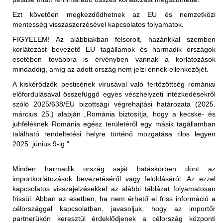
a nem hőkezelt vörös hús és az abból készült termékek
Ezt követően megkezdődhetnek az EU és nemzetközi
(juh- és kecskehús) behozatala a nem fertőzött
mentesség visszaszerzésével kapcsolatos folyamatok.
területekről (az első közigazgatási egység "vármegye"
FIGYELEM!
Az alábbiakban felsorolt, hazánkkal szemben
szerint) megengedett, feltéve, hogy az exportáló ország
korlátozást bevezető EU tagállamok és harmadik országok
illetékes hatóságai állategészségügyi bizonyítványban
esetében továbbra is érvényben vannak a korlátozások
igazolják az alábbiakat:
Korlátozott terület:
mindaddig, amíg az adott ország nem jelzi ennek ellenkezőjét.
Magyarország teljes területe (2025.01.29-én érkezett
"Az élő állatok, amelyekből a hús származik, az
A kiskérődzők pestisének vírusával való fertőzöttség romániai
értesítés alapján)
Állategészségügyi Világszervezet (WOAH) által
előfordulásával összefüggő egyes vészhelyzeti intézkedésekről
elismert PPR-mentes övezetből származnak,".
szóló 2025/638/EU bizottsági végrehajtási határozata (2025.
Korlátozott állat/ termék:
március 25.) alapján „Románia biztosítja, hogy a kecske- és
2025.01.29-től kezdődően:
vagy
juhféléknek Románia egész területéről egy másik tagállamban
található rendeltetési helyre történő mozgatása tilos legyen
Az Egyesült Királyság ideiglenes korlátozásokat
"Az élő állatok, amelyekből a hús származik, a
2025. június 9-ig.”
vezetett be Magyarország teljes területéről Nagy-
levágást megelőző 24 órán belül nem mutatták a PPR
Britanniába (Anglia, Wales, Skócia területére) történő
klinikai tüneteit."
behozatalára. A korlátozás kiterjed:
Minden harmadik ország saját hatáskörben dönt az
- élő juh- és kecskék
importkorlátozások bevezetéséről vagy feloldásáról. Az ezzel
a nem hőkezelt (juh- és kecske)tej és az abból készült
- juhok és kecskék szaporítóanyagai (sperma,
kapcsolatos visszajelzésekkel az alábbi táblázat folyamatosan
termékek behozatala a nem fertőzött területekről (az első
embriók, petesejtek)
frissül. Abban az esetben, ha nem érhető el friss információ a
közigazgatási egység "vármegye" szerint) megengedett,
- juh- és kecsketej és nyers tejtermékek
Korlátozott terület:
célországgal kapcsolatban, javasoljuk, hogy az importőr
feltéve, hogy az exportáló ország illetékes hatóságai
- juh és kecske termékek személyes, utasforgalmi
partnerükön keresztül érdeklődjenek a célország központi
Magyarország teljes területe (2025.01.29-én érkezett