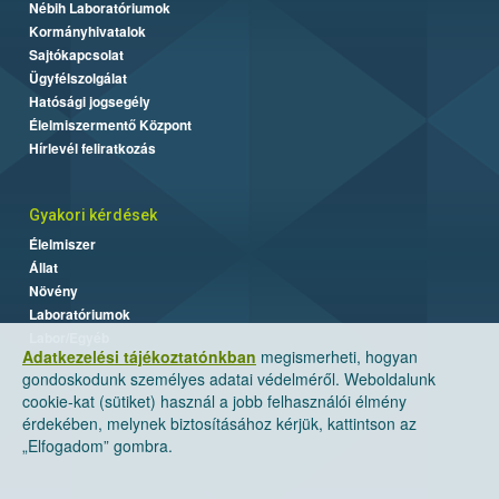
Nébih Laboratóriumok
Kormányhivatalok
Sajtókapcsolat
Ügyfélszolgálat
Hatósági jogsegély
Élelmiszermentő Központ
Hírlevél feliratkozás
Gyakori kérdések
Élelmiszer
Állat
Növény
Laboratóriumok
Labor/Egyéb
Adatkezelési tájékoztatónkban
megismerheti, hogyan
gondoskodunk személyes adatai védelméről. Weboldalunk
cookie-kat (sütiket) használ a jobb felhasználói élmény
érdekében, melynek biztosításához kérjük, kattintson az
„Elfogadom” gombra.