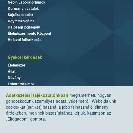
Nébih Laboratóriumok
Kormányhivatalok
Sajtókapcsolat
Ügyfélszolgálat
Hatósági jogsegély
Élelmiszermentő Központ
Hírlevél feliratkozás
Gyakori kérdések
Élelmiszer
Állat
Növény
Laboratóriumok
Labor/Egyéb
Adatkezelési tájékoztatónkban
megismerheti, hogyan
gondoskodunk személyes adatai védelméről. Weboldalunk
cookie-kat (sütiket) használ a jobb felhasználói élmény
érdekében, melynek biztosításához kérjük, kattintson az
„Elfogadom” gombra.