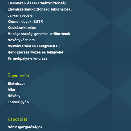
Élelmiszer- és takarmánybiztonság
Élelmiszerlánc-biztonsági laborhálózat
Járványvédelem
Kiemelt ügyek, EUTR
Kockázatkezelés
Mezőgazdasági genetikai erőforrások
Növényvédelem
Nyilvántartási és Felügyeleti Díj
Rendszerszervezés és felügyelet
Termékpálya-ellenőrzés
Ügyintézés
Élelmiszer
Állat
Növény
Labor/Egyéb
Kapcsolat
Nébih Igazgatóságok