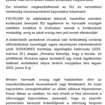
a nem hőkezelt vörös hús és az abból készült termékek
Ezt követően megkezdődhetnek az EU és nemzetközi
(juh- és kecskehús) behozatala a nem fertőzött
mentesség visszaszerzésével kapcsolatos folyamatok.
területekről (az első közigazgatási egység "vármegye"
FIGYELEM!
Az alábbiakban felsorolt, hazánkkal szemben
szerint) megengedett, feltéve, hogy az exportáló ország
korlátozást bevezető EU tagállamok és harmadik országok
illetékes hatóságai állategészségügyi bizonyítványban
esetében továbbra is érvényben vannak a korlátozások
igazolják az alábbiakat:
Korlátozott terület:
mindaddig, amíg az adott ország nem jelzi ennek ellenkezőjét.
Magyarország teljes területe (2025.01.29-én érkezett
"Az élő állatok, amelyekből a hús származik, az
A kiskérődzők pestisének vírusával való fertőzöttség romániai
értesítés alapján)
Állategészségügyi Világszervezet (WOAH) által
előfordulásával összefüggő egyes vészhelyzeti intézkedésekről
elismert PPR-mentes övezetből származnak,".
szóló 2025/638/EU bizottsági végrehajtási határozata (2025.
Korlátozott állat/ termék:
március 25.) alapján „Románia biztosítja, hogy a kecske- és
2025.01.29-től kezdődően:
vagy
juhféléknek Románia egész területéről egy másik tagállamban
található rendeltetési helyre történő mozgatása tilos legyen
Az Egyesült Királyság ideiglenes korlátozásokat
"Az élő állatok, amelyekből a hús származik, a
2025. június 9-ig.”
vezetett be Magyarország teljes területéről Nagy-
levágást megelőző 24 órán belül nem mutatták a PPR
Britanniába (Anglia, Wales, Skócia területére) történő
klinikai tüneteit."
behozatalára. A korlátozás kiterjed:
Minden harmadik ország saját hatáskörben dönt az
- élő juh- és kecskék
importkorlátozások bevezetéséről vagy feloldásáról. Az ezzel
a nem hőkezelt (juh- és kecske)tej és az abból készült
- juhok és kecskék szaporítóanyagai (sperma,
kapcsolatos visszajelzésekkel az alábbi táblázat folyamatosan
termékek behozatala a nem fertőzött területekről (az első
embriók, petesejtek)
frissül. Abban az esetben, ha nem érhető el friss információ a
közigazgatási egység "vármegye" szerint) megengedett,
- juh- és kecsketej és nyers tejtermékek
Korlátozott terület:
célországgal kapcsolatban, javasoljuk, hogy az importőr
feltéve, hogy az exportáló ország illetékes hatóságai
- juh és kecske termékek személyes, utasforgalmi
partnerükön keresztül érdeklődjenek a célország központi
Magyarország teljes területe (2025.01.29-én érkezett