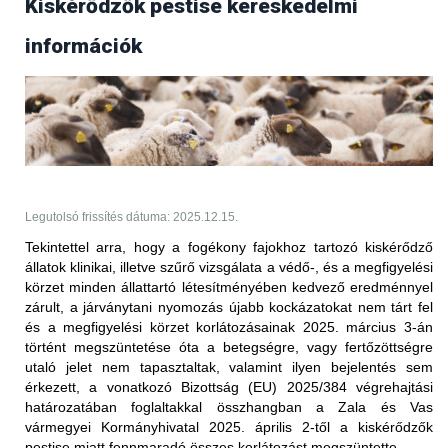
Kiskérődzők pestise kereskedelmi
Frissítés (2025.09.17.)
információk
Az Egyesült Arab Emírségek állategészségügyi
hatóságától 2025. szeptember 17-én érkezett
tájékoztatás értelmében több bejelentésköteles
betegség kapcsán is
feloldották
a korábban elrendelt
kereskedelmi tiltást.
PPR - nem hőkezelt juh-, kecske- és
szarvasmarhahús.
Legutolsó frissítés dátuma: 2025.12.15.
Korlátozott terület:
Tekintettel arra, hogy a fogékony fajokhoz tartozó kiskérődző
állatok klinikai, illetve szűrő vizsgálata a védő-, és a megfigyelési
Magyarország teljes területe (2025.05.27-én érkezett
körzet minden állattartó létesítményében kedvező eredménnyel
értesítés alapján)
zárult, a járványtani nyomozás újabb kockázatokat nem tárt fel
Korlátozott állat/ termék:
és a megfigyelési körzet korlátozásainak 2025. március 3-án
történt megszüntetése óta a betegségre, vagy fertőzöttségre
vörös hús és az abból készült termékek (juh és kecske),
utaló jelet nem tapasztaltak, valamint ilyen bejelentés sem
valamint a nem hőkezelt tej és az abból készült termékek
érkezett, a vonatkozó Bizottság (EU) 2025/384 végrehajtási
(juh és kecske) Magyarországról történő behozatalára
határozatában foglaltakkal összhangban
a Zala és Vas
vonatkozóan; ez a 2025. január 5. után előállított
vármegyei Kormányhivatal 2025. április 2-től a kiskérődzők
szállítmányokra vonatkozik
pestise miatt fennmaradó összes korlátozást megszüntette.