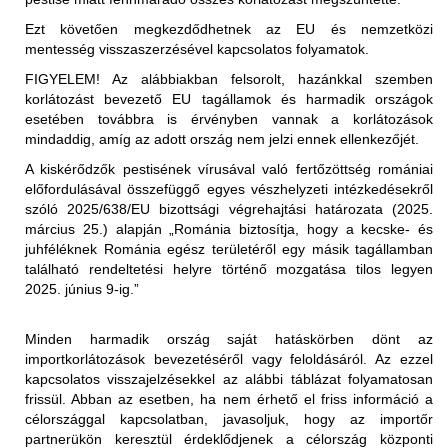
a nem hőkezelt vörös hús és az abból készült termékek
Ezt követően megkezdődhetnek az EU és nemzetközi
(juh- és kecskehús) behozatala a nem fertőzött
mentesség visszaszerzésével kapcsolatos folyamatok.
területekről (az első közigazgatási egység "vármegye"
FIGYELEM!
Az alábbiakban felsorolt, hazánkkal szemben
szerint) megengedett, feltéve, hogy az exportáló ország
korlátozást bevezető EU tagállamok és harmadik országok
illetékes hatóságai állategészségügyi bizonyítványban
esetében továbbra is érvényben vannak a korlátozások
igazolják az alábbiakat:
Korlátozott terület:
mindaddig, amíg az adott ország nem jelzi ennek ellenkezőjét.
Magyarország teljes területe (2025.01.29-én érkezett
"Az élő állatok, amelyekből a hús származik, az
A kiskérődzők pestisének vírusával való fertőzöttség romániai
értesítés alapján)
Állategészségügyi Világszervezet (WOAH) által
előfordulásával összefüggő egyes vészhelyzeti intézkedésekről
elismert PPR-mentes övezetből származnak,".
szóló 2025/638/EU bizottsági végrehajtási határozata (2025.
Korlátozott állat/ termék:
március 25.) alapján „Románia biztosítja, hogy a kecske- és
2025.01.29-től kezdődően:
vagy
juhféléknek Románia egész területéről egy másik tagállamban
található rendeltetési helyre történő mozgatása tilos legyen
Az Egyesült Királyság ideiglenes korlátozásokat
"Az élő állatok, amelyekből a hús származik, a
2025. június 9-ig.”
vezetett be Magyarország teljes területéről Nagy-
levágást megelőző 24 órán belül nem mutatták a PPR
Britanniába (Anglia, Wales, Skócia területére) történő
klinikai tüneteit."
behozatalára. A korlátozás kiterjed:
Minden harmadik ország saját hatáskörben dönt az
- élő juh- és kecskék
importkorlátozások bevezetéséről vagy feloldásáról. Az ezzel
a nem hőkezelt (juh- és kecske)tej és az abból készült
- juhok és kecskék szaporítóanyagai (sperma,
kapcsolatos visszajelzésekkel az alábbi táblázat folyamatosan
termékek behozatala a nem fertőzött területekről (az első
embriók, petesejtek)
frissül. Abban az esetben, ha nem érhető el friss információ a
közigazgatási egység "vármegye" szerint) megengedett,
- juh- és kecsketej és nyers tejtermékek
Korlátozott terület:
célországgal kapcsolatban, javasoljuk, hogy az importőr
feltéve, hogy az exportáló ország illetékes hatóságai
- juh és kecske termékek személyes, utasforgalmi
partnerükön keresztül érdeklődjenek a célország központi
Magyarország teljes területe (2025.01.29-én érkezett