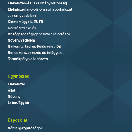
Élelmiszer- és takarmánybiztonság
Élelmiszerlánc-biztonsági laborhálózat
Járványvédelem
Kiemelt ügyek, EUTR
Kockázatkezelés
Mezőgazdasági genetikai erőforrások
Növényvédelem
Nyilvántartási és Felügyeleti Díj
Rendszerszervezés és felügyelet
Termékpálya-ellenőrzés
Ügyintézés
Élelmiszer
Állat
Növény
Labor/Egyéb
Kapcsolat
Nébih Igazgatóságok