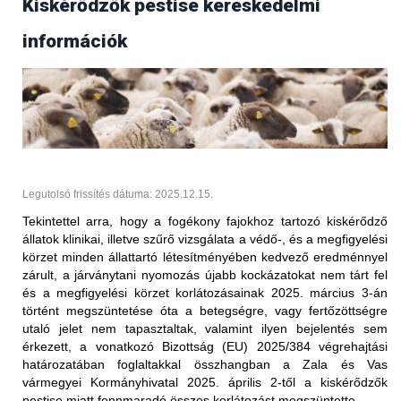
Kiskérődzők pestise kereskedelmi
Frissítés (2025.09.17.)
információk
Az Egyesült Arab Emírségek állategészségügyi
hatóságától 2025. szeptember 17-én érkezett
tájékoztatás értelmében több bejelentésköteles
betegség kapcsán is
feloldották
a korábban elrendelt
kereskedelmi tiltást.
PPR - nem hőkezelt juh-, kecske- és
szarvasmarhahús.
Legutolsó frissítés dátuma: 2025.12.15.
Korlátozott terület:
Tekintettel arra, hogy a fogékony fajokhoz tartozó kiskérődző
állatok klinikai, illetve szűrő vizsgálata a védő-, és a megfigyelési
Magyarország teljes területe (2025.05.27-én érkezett
körzet minden állattartó létesítményében kedvező eredménnyel
értesítés alapján)
zárult, a járványtani nyomozás újabb kockázatokat nem tárt fel
Korlátozott állat/ termék:
és a megfigyelési körzet korlátozásainak 2025. március 3-án
történt megszüntetése óta a betegségre, vagy fertőzöttségre
vörös hús és az abból készült termékek (juh és kecske),
utaló jelet nem tapasztaltak, valamint ilyen bejelentés sem
valamint a nem hőkezelt tej és az abból készült termékek
érkezett, a vonatkozó Bizottság (EU) 2025/384 végrehajtási
(juh és kecske) Magyarországról történő behozatalára
határozatában foglaltakkal összhangban
a Zala és Vas
vonatkozóan; ez a 2025. január 5. után előállított
vármegyei Kormányhivatal 2025. április 2-től a kiskérődzők
szállítmányokra vonatkozik
pestise miatt fennmaradó összes korlátozást megszüntette.