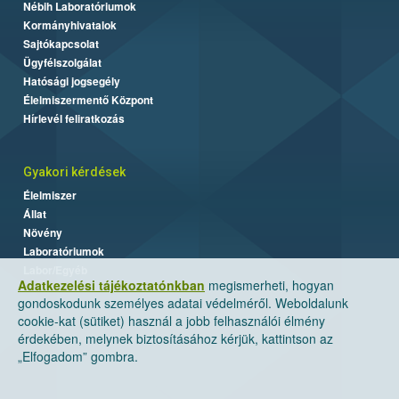
Nébih Laboratóriumok
Kormányhivatalok
Sajtókapcsolat
Ügyfélszolgálat
Hatósági jogsegély
Élelmiszermentő Központ
Hírlevél feliratkozás
Gyakori kérdések
Élelmiszer
Állat
Növény
Laboratóriumok
Labor/Egyéb
Adatkezelési tájékoztatónkban
megismerheti, hogyan
gondoskodunk személyes adatai védelméről. Weboldalunk
cookie-kat (sütiket) használ a jobb felhasználói élmény
érdekében, melynek biztosításához kérjük, kattintson az
„Elfogadom” gombra.